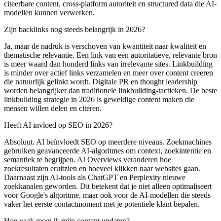
citeerbare content, cross-platform autoriteit en structured data die AI-
modellen kunnen verwerken.
Zijn backlinks nog steeds belangrijk in 2026?
Ja, maar de nadruk is verschoven van kwantiteit naar kwaliteit en
thematische relevantie. Een link van een autoritatieve, relevante bron
is meer waard dan honderd links van irrelevante sites. Linkbuilding
is minder over actief links verzamelen en meer over content creeren
die natuurlijk gelinkt wordt. Digitale PR en thought leadership
worden belangrijker dan traditionele linkbuilding-tactieken. De beste
linkbuilding strategie in 2026 is geweldige content maken die
mensen willen delen en citeren.
Heeft AI invloed op SEO in 2026?
Absoluut. AI beïnvloedt SEO op meerdere niveaus. Zoekmachines
gebruiken geavanceerde AI-algoritmes om context, zoekintentie en
semantiek te begrijpen. AI Overviews veranderen hoe
zoekresultaten eruitzien en hoeveel klikken naar websites gaan.
Daarnaast zijn AI-tools als ChatGPT en Perplexity nieuwe
zoekkanalen geworden. Dit betekent dat je niet alleen optimaliseert
voor Google's algoritme, maar ook voor de AI-modellen die steeds
vaker het eerste contactmoment met je potentiele klant bepalen.
Hoe vaak moet ik mijn content updaten?