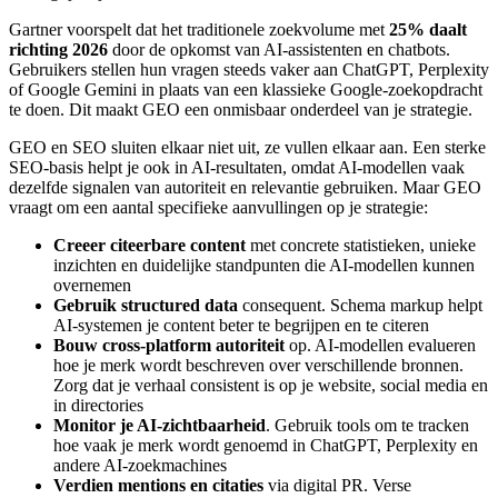
Gartner voorspelt dat het traditionele zoekvolume met
25% daalt
richting 2026
door de opkomst van AI-assistenten en chatbots.
Gebruikers stellen hun vragen steeds vaker aan ChatGPT, Perplexity
of Google Gemini in plaats van een klassieke Google-zoekopdracht
te doen. Dit maakt GEO een onmisbaar onderdeel van je strategie.
GEO en SEO sluiten elkaar niet uit, ze vullen elkaar aan. Een sterke
SEO-basis helpt je ook in AI-resultaten, omdat AI-modellen vaak
dezelfde signalen van autoriteit en relevantie gebruiken. Maar GEO
vraagt om een aantal specifieke aanvullingen op je strategie:
Creeer citeerbare content
met concrete statistieken, unieke
inzichten en duidelijke standpunten die AI-modellen kunnen
overnemen
Gebruik structured data
consequent. Schema markup helpt
AI-systemen je content beter te begrijpen en te citeren
Bouw cross-platform autoriteit
op. AI-modellen evalueren
hoe je merk wordt beschreven over verschillende bronnen.
Zorg dat je verhaal consistent is op je website, social media en
in directories
Monitor je AI-zichtbaarheid
. Gebruik tools om te tracken
hoe vaak je merk wordt genoemd in ChatGPT, Perplexity en
andere AI-zoekmachines
Verdien mentions en citaties
via digital PR. Verse