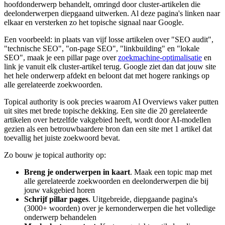
hoofdonderwerp behandelt, omringd door cluster-artikelen die
deelonderwerpen diepgaand uitwerken. Al deze pagina's linken naar
elkaar en versterken zo het topische signaal naar Google.
Een voorbeeld: in plaats van vijf losse artikelen over "SEO audit",
"technische SEO", "on-page SEO", "linkbuilding" en "lokale
SEO", maak je een pillar page over
zoekmachine-optimalisatie
en
link je vanuit elk cluster-artikel terug. Google ziet dan dat jouw site
het hele onderwerp afdekt en beloont dat met hogere rankings op
alle gerelateerde zoekwoorden.
Topical authority is ook precies waarom AI Overviews vaker putten
uit sites met brede topische dekking. Een site die 20 gerelateerde
artikelen over hetzelfde vakgebied heeft, wordt door AI-modellen
gezien als een betrouwbaardere bron dan een site met 1 artikel dat
toevallig het juiste zoekwoord bevat.
Zo bouw je topical authority op:
Breng je onderwerpen in kaart
. Maak een topic map met
alle gerelateerde zoekwoorden en deelonderwerpen die bij
jouw vakgebied horen
Schrijf pillar pages
. Uitgebreide, diepgaande pagina's
(3000+ woorden) over je kernonderwerpen die het volledige
onderwerp behandelen