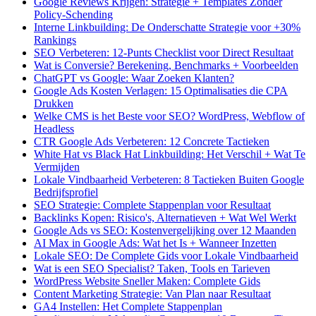
Google Reviews Krijgen: Strategie + Templates Zonder
Policy-Schending
Interne Linkbuilding: De Onderschatte Strategie voor +30%
Rankings
SEO Verbeteren: 12-Punts Checklist voor Direct Resultaat
Wat is Conversie? Berekening, Benchmarks + Voorbeelden
ChatGPT vs Google: Waar Zoeken Klanten?
Google Ads Kosten Verlagen: 15 Optimalisaties die CPA
Drukken
Welke CMS is het Beste voor SEO? WordPress, Webflow of
Headless
CTR Google Ads Verbeteren: 12 Concrete Tactieken
White Hat vs Black Hat Linkbuilding: Het Verschil + Wat Te
Vermijden
Lokale Vindbaarheid Verbeteren: 8 Tactieken Buiten Google
Bedrijfsprofiel
SEO Strategie: Complete Stappenplan voor Resultaat
Backlinks Kopen: Risico's, Alternatieven + Wat Wel Werkt
Google Ads vs SEO: Kostenvergelijking over 12 Maanden
AI Max in Google Ads: Wat het Is + Wanneer Inzetten
Lokale SEO: De Complete Gids voor Lokale Vindbaarheid
Wat is een SEO Specialist? Taken, Tools en Tarieven
WordPress Website Sneller Maken: Complete Gids
Content Marketing Strategie: Van Plan naar Resultaat
GA4 Instellen: Het Complete Stappenplan