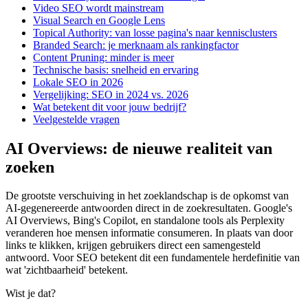
Video SEO wordt mainstream
Visual Search en Google Lens
Topical Authority: van losse pagina's naar kennisclusters
Branded Search: je merknaam als rankingfactor
Content Pruning: minder is meer
Technische basis: snelheid en ervaring
Lokale SEO in 2026
Vergelijking: SEO in 2024 vs. 2026
Wat betekent dit voor jouw bedrijf?
Veelgestelde vragen
AI Overviews: de nieuwe realiteit van
zoeken
De grootste verschuiving in het zoeklandschap is de opkomst van
AI-gegenereerde antwoorden direct in de zoekresultaten. Google's
AI Overviews, Bing's Copilot, en standalone tools als Perplexity
veranderen hoe mensen informatie consumeren. In plaats van door
links te klikken, krijgen gebruikers direct een samengesteld
antwoord. Voor SEO betekent dit een fundamentele herdefinitie van
wat 'zichtbaarheid' betekent.
Wist je dat?