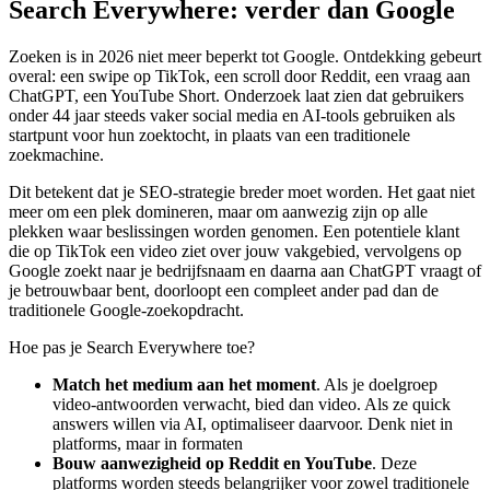
Search Everywhere: verder dan Google
Zoeken is in 2026 niet meer beperkt tot Google. Ontdekking gebeurt
overal: een swipe op TikTok, een scroll door Reddit, een vraag aan
ChatGPT, een YouTube Short. Onderzoek laat zien dat gebruikers
onder 44 jaar steeds vaker social media en AI-tools gebruiken als
startpunt voor hun zoektocht, in plaats van een traditionele
zoekmachine.
Dit betekent dat je SEO-strategie breder moet worden. Het gaat niet
meer om een plek domineren, maar om aanwezig zijn op alle
plekken waar beslissingen worden genomen. Een potentiele klant
die op TikTok een video ziet over jouw vakgebied, vervolgens op
Google zoekt naar je bedrijfsnaam en daarna aan ChatGPT vraagt of
je betrouwbaar bent, doorloopt een compleet ander pad dan de
traditionele Google-zoekopdracht.
Hoe pas je Search Everywhere toe?
Match het medium aan het moment
. Als je doelgroep
video-antwoorden verwacht, bied dan video. Als ze quick
answers willen via AI, optimaliseer daarvoor. Denk niet in
platforms, maar in formaten
Bouw aanwezigheid op Reddit en YouTube
. Deze
platforms worden steeds belangrijker voor zowel traditionele