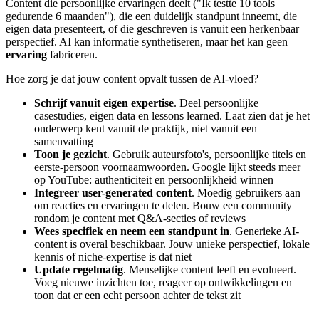
Content die persoonlijke ervaringen deelt ("Ik testte 10 tools
gedurende 6 maanden"), die een duidelijk standpunt inneemt, die
eigen data presenteert, of die geschreven is vanuit een herkenbaar
perspectief. AI kan informatie synthetiseren, maar het kan geen
ervaring
fabriceren.
Hoe zorg je dat jouw content opvalt tussen de AI-vloed?
Schrijf vanuit eigen expertise
. Deel persoonlijke
casestudies, eigen data en lessons learned. Laat zien dat je het
onderwerp kent vanuit de praktijk, niet vanuit een
samenvatting
Toon je gezicht
. Gebruik auteursfoto's, persoonlijke titels en
eerste-persoon voornaamwoorden. Google lijkt steeds meer
op YouTube: authenticiteit en persoonlijkheid winnen
Integreer user-generated content
. Moedig gebruikers aan
om reacties en ervaringen te delen. Bouw een community
rondom je content met Q&A-secties of reviews
Wees specifiek en neem een standpunt in
. Generieke AI-
content is overal beschikbaar. Jouw unieke perspectief, lokale
kennis of niche-expertise is dat niet
Update regelmatig
. Menselijke content leeft en evolueert.
Voeg nieuwe inzichten toe, reageer op ontwikkelingen en
toon dat er een echt persoon achter de tekst zit