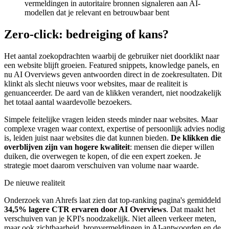
vermeldingen in autoritaire bronnen signaleren aan AI-
modellen dat je relevant en betrouwbaar bent
Zero-click: bedreiging of kans?
Het aantal zoekopdrachten waarbij de gebruiker niet doorklikt naar
een website blijft groeien. Featured snippets, knowledge panels, en
nu AI Overviews geven antwoorden direct in de zoekresultaten. Dit
klinkt als slecht nieuws voor websites, maar de realiteit is
genuanceerder. De aard van de klikken verandert, niet noodzakelijk
het totaal aantal waardevolle bezoekers.
Simpele feitelijke vragen leiden steeds minder naar websites. Maar
complexe vragen waar context, expertise of persoonlijk advies nodig
is, leiden juist naar websites die dat kunnen bieden.
De klikken die
overblijven zijn van hogere kwaliteit
: mensen die dieper willen
duiken, die overwegen te kopen, of die een expert zoeken. Je
strategie moet daarom verschuiven van volume naar waarde.
De nieuwe realiteit
Onderzoek van Ahrefs laat zien dat top-ranking pagina's gemiddeld
34,5% lagere CTR ervaren door AI Overviews
. Dat maakt het
verschuiven van je KPI's noodzakelijk. Niet alleen verkeer meten,
maar ook zichtbaarheid, bronvermeldingen in AI-antwoorden en de