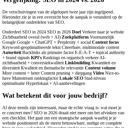
De verschuivingen van de afgelopen twee jaar zijn ingrijpend.
Hieronder zie je in een overzicht hoe de aanpak is veranderd op de
belangrijkste onderdelen van SEO.
Onderdeel SEO in 2024 SEO in 2026
Doel
Verkeer naar je website
Zichtbaarheid overal (web + AI)
Zoekplatform
Voornamelijk
Google Google + ChatGPT + Perplexity + social
Content focus
Keyword-geoptimaliseerde tekst Citeerbare, multimodale content
Autoriteit
Backlinks als primaire factor E-E-A-T + topical authority
+ brand signals
KPI's
Rankings en organisch verkeer AI-
zichtbaarheid + conversiekwaliteit
Linkbuilding
Kwantiteit en
diversiteit Kwaliteit en thematische relevantie
Content volume
Meer content = beter Content pruning + diepgang
Video
Nice-to-
have Mainstream rankingfactor
Lokale SEO
Stad-niveau
optimalisatie Hyperlokaal + AI-aanbevelingen
Wat betekent dit voor jouw bedrijf?
Al deze trends zijn interessant, maar de echte vraag is: wat moet je
er concreet mee? SEO in 2026 draait niet meer om het afvinken van
een checklist. Het gaat om een strategische aanpak waarbij je je
website positioneert als de meest betrouwbare, nuttige en complete