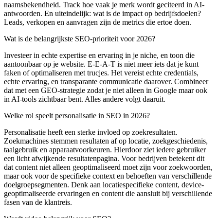
naamsbekendheid. Track hoe vaak je merk wordt geciteerd in AI-
antwoorden. En uiteindelijk: wat is de impact op bedrijfsdoelen?
Leads, verkopen en aanvragen zijn de metrics die ertoe doen.
Wat is de belangrijkste SEO-prioriteit voor 2026?
Investeer in echte expertise en ervaring in je niche, en toon die
aantoonbaar op je website. E-E-A-T is niet meer iets dat je kunt
faken of optimaliseren met trucjes. Het vereist echte credentials,
echte ervaring, en transparante communicatie daarover. Combineer
dat met een GEO-strategie zodat je niet alleen in Google maar ook
in AI-tools zichtbaar bent. Alles andere volgt daaruit.
Welke rol speelt personalisatie in SEO in 2026?
Personalisatie heeft een sterke invloed op zoekresultaten.
Zoekmachines stemmen resultaten af op locatie, zoekgeschiedenis,
taalgebruik en apparaatvoorkeuren. Hierdoor ziet iedere gebruiker
een licht afwijkende resultatenpagina. Voor bedrijven betekent dit
dat content niet alleen geoptimaliseerd moet zijn voor zoekwoorden,
maar ook voor de specifieke context en behoeften van verschillende
doelgroepsegmenten. Denk aan locatiespecifieke content, device-
geoptimaliseerde ervaringen en content die aansluit bij verschillende
fasen van de klantreis.