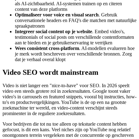
als AI-zichtbaarheid. AI-systemen trainen op en citeren
content van deze platforms
Optimaliseer voor voice en visual search
. Gebruik
conversationele headers en FAQ's die matchen met natuurlijke
spraakpatronen
Integreer social content op je website
. Embed video's,
testimonials of social posts om verschillende contentformaten
aan te bieden en je gebruikerservaring te verrijken
Wees consistent cross-platform
. AI-modellen evalueren hoe
je merk wordt beschreven over verschillende bronnen. Zorg
dat je verhaal overal klopt
Video SEO wordt mainstream
Video is niet langer een "nice-to-have" voor SEO. In 2026 speelt
video een steeds grotere rol in zoekresultaten. Google toont vaker
video's in carrousels en featured snippets, vooral bij instructies, how-
to's en productvergelijkingen. YouTube is de op een na grootste
zoekmachine ter wereld, en video-content verschijnt steeds
prominenter in de reguliere zoekresultaten.
Voor bedrijven die tot nu toe alleen op tekstuele content hebben
gefocust, is dit een kans. Veel niches zijn op YouTube nog relatief
onontgonnen terrein vergeleken met de concurrentie op geschreven