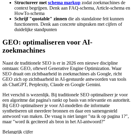
Structureer met
schema markup
zodat zoekmachines de
context begrijpen. Denk aan FAQ-schema, Article-schema en
HowTo-schema
Schrijf "quotable" zinnen
die als standalone feit kunnen
functioneren. Denk aan concrete uitspraken met cijfers of
duidelijke standpunten
GEO: optimaliseren voor AI-
zoekmachines
Naast de traditionele SEO is er in 2026 een nieuwe discipline
ontstaan: GEO, oftewel Generative Engine Optimization. Waar
SEO draait om zichtbaarheid in zoekmachines als Google, richt
GEO zich op zichtbaarheid in AI-gestuurde antwoorden van tools
als ChatGPT, Perplexity, Claude en Google Gemini.
Het verschil is wezenlijk. Bij traditionele SEO optimaliseer je voor
een algoritme dat pagina's rankt op basis van relevantie en autoriteit.
Bij GEO optimaliseer je voor AI-modellen die informatie
synthetiseren uit meerdere bronnen en daar een samengesteld
antwoord van maken. De vraag is niet langer "sta ik op pagina 1?",
maar "word ik geciteerd als bron in het AI-antwoord?"
Belangrijk cijfer