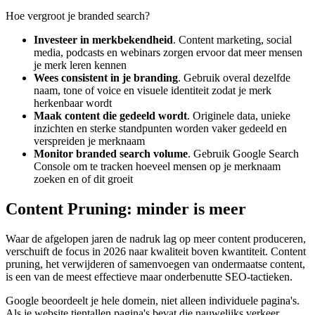
Hoe vergroot je branded search?
Investeer in merkbekendheid
. Content marketing, social
media, podcasts en webinars zorgen ervoor dat meer mensen
je merk leren kennen
Wees consistent in je branding
. Gebruik overal dezelfde
naam, tone of voice en visuele identiteit zodat je merk
herkenbaar wordt
Maak content die gedeeld wordt
. Originele data, unieke
inzichten en sterke standpunten worden vaker gedeeld en
verspreiden je merknaam
Monitor branded search volume
. Gebruik Google Search
Console om te tracken hoeveel mensen op je merknaam
zoeken en of dit groeit
Content Pruning: minder is meer
Waar de afgelopen jaren de nadruk lag op meer content produceren,
verschuift de focus in 2026 naar kwaliteit boven kwantiteit. Content
pruning, het verwijderen of samenvoegen van ondermaatse content,
is een van de meest effectieve maar onderbenutte SEO-tactieken.
Google beoordeelt je hele domein, niet alleen individuele pagina's.
Als je website tientallen pagina's bevat die nauwelijks verkeer