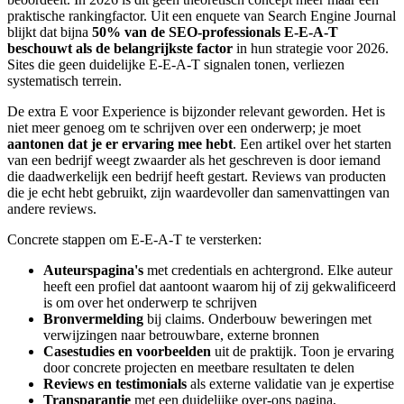
praktische rankingfactor. Uit een enquete van Search Engine Journal
blijkt dat bijna
50% van de SEO-professionals E-E-A-T
beschouwt als de belangrijkste factor
in hun strategie voor 2026.
Sites die geen duidelijke E-E-A-T signalen tonen, verliezen
systematisch terrein.
De extra E voor Experience is bijzonder relevant geworden. Het is
niet meer genoeg om te schrijven over een onderwerp; je moet
aantonen dat je er ervaring mee hebt
. Een artikel over het starten
van een bedrijf weegt zwaarder als het geschreven is door iemand
die daadwerkelijk een bedrijf heeft gestart. Reviews van producten
die je echt hebt gebruikt, zijn waardevoller dan samenvattingen van
andere reviews.
Concrete stappen om E-E-A-T te versterken:
Auteurspagina's
met credentials en achtergrond. Elke auteur
heeft een profiel dat aantoont waarom hij of zij gekwalificeerd
is om over het onderwerp te schrijven
Bronvermelding
bij claims. Onderbouw beweringen met
verwijzingen naar betrouwbare, externe bronnen
Casestudies en voorbeelden
uit de praktijk. Toon je ervaring
door concrete projecten en meetbare resultaten te delen
Reviews en testimonials
als externe validatie van je expertise
Transparantie
met een duidelijke over-ons pagina,