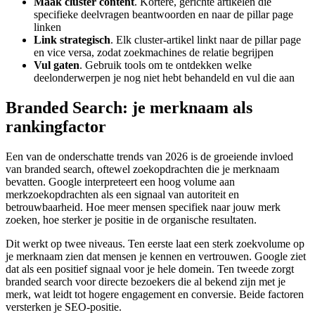
Maak cluster content
. Kortere, gerichte artikelen die
specifieke deelvragen beantwoorden en naar de pillar page
linken
Link strategisch
. Elk cluster-artikel linkt naar de pillar page
en vice versa, zodat zoekmachines de relatie begrijpen
Vul gaten
. Gebruik tools om te ontdekken welke
deelonderwerpen je nog niet hebt behandeld en vul die aan
Branded Search: je merknaam als
rankingfactor
Een van de onderschatte trends van 2026 is de groeiende invloed
van branded search, oftewel zoekopdrachten die je merknaam
bevatten. Google interpreteert een hoog volume aan
merkzoekopdrachten als een signaal van autoriteit en
betrouwbaarheid. Hoe meer mensen specifiek naar jouw merk
zoeken, hoe sterker je positie in de organische resultaten.
Dit werkt op twee niveaus. Ten eerste laat een sterk zoekvolume op
je merknaam zien dat mensen je kennen en vertrouwen. Google ziet
dat als een positief signaal voor je hele domein. Ten tweede zorgt
branded search voor directe bezoekers die al bekend zijn met je
merk, wat leidt tot hogere engagement en conversie. Beide factoren
versterken je SEO-positie.