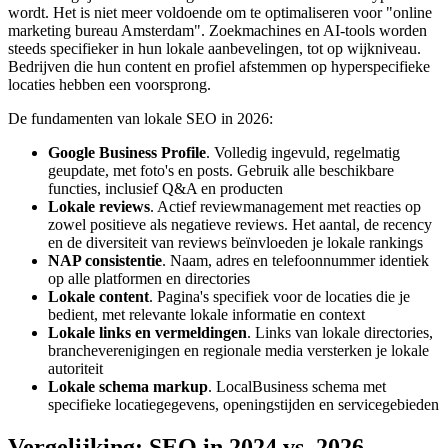
wordt. Het is niet meer voldoende om te optimaliseren voor "online
marketing bureau Amsterdam". Zoekmachines en AI-tools worden
steeds specifieker in hun lokale aanbevelingen, tot op wijkniveau.
Bedrijven die hun content en profiel afstemmen op hyperspecifieke
locaties hebben een voorsprong.
De fundamenten van lokale SEO in 2026:
Google Business Profile
. Volledig ingevuld, regelmatig
geupdate, met foto's en posts. Gebruik alle beschikbare
functies, inclusief Q&A en producten
Lokale reviews
. Actief reviewmanagement met reacties op
zowel positieve als negatieve reviews. Het aantal, de recency
en de diversiteit van reviews beïnvloeden je lokale rankings
NAP consistentie
. Naam, adres en telefoonnummer identiek
op alle platformen en directories
Lokale content
. Pagina's specifiek voor de locaties die je
bedient, met relevante lokale informatie en context
Lokale links en vermeldingen
. Links van lokale directories,
brancheverenigingen en regionale media versterken je lokale
autoriteit
Lokale schema markup
. LocalBusiness schema met
specifieke locatiegegevens, openingstijden en servicegebieden
Vergelijking: SEO in 2024 vs. 2026