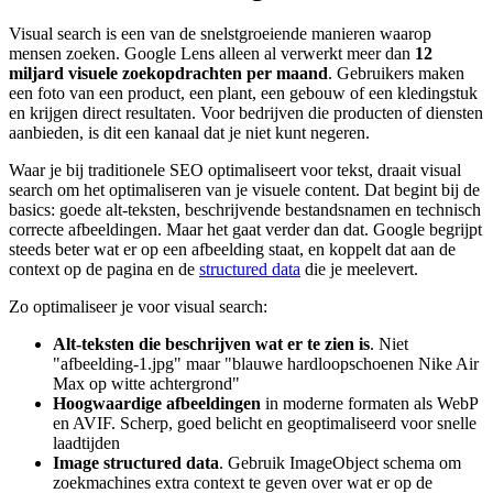
Visual search is een van de snelstgroeiende manieren waarop
mensen zoeken. Google Lens alleen al verwerkt meer dan
12
miljard visuele zoekopdrachten per maand
. Gebruikers maken
een foto van een product, een plant, een gebouw of een kledingstuk
en krijgen direct resultaten. Voor bedrijven die producten of diensten
aanbieden, is dit een kanaal dat je niet kunt negeren.
Waar je bij traditionele SEO optimaliseert voor tekst, draait visual
search om het optimaliseren van je visuele content. Dat begint bij de
basics: goede alt-teksten, beschrijvende bestandsnamen en technisch
correcte afbeeldingen. Maar het gaat verder dan dat. Google begrijpt
steeds beter wat er op een afbeelding staat, en koppelt dat aan de
context op de pagina en de
structured data
die je meelevert.
Zo optimaliseer je voor visual search:
Alt-teksten die beschrijven wat er te zien is
. Niet
"afbeelding-1.jpg" maar "blauwe hardloopschoenen Nike Air
Max op witte achtergrond"
Hoogwaardige afbeeldingen
in moderne formaten als WebP
en AVIF. Scherp, goed belicht en geoptimaliseerd voor snelle
laadtijden
Image structured data
. Gebruik ImageObject schema om
zoekmachines extra context te geven over wat er op de