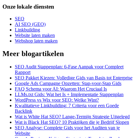
Onze lokale diensten
SEO
AI SEO (GEO)
Linkbuilding
Website laten maken
Webshop laten maken
Meer blogartikelen
SEO Audit Stappenplan: 6-Fase Aanpak voor Compleet
Rapport
SEO Pakket Kiezen: Volledige Gids van Basis tot Enterprise
Google Ads Campagne Opzetten: Stap-voor-Stap Gids
FAQ Schema voor AI: Waarom Het Cruciaal Is
LLMs.txt Gids: Wat het Is + Implementatie Stappenplan
WordPress vs Wix voor SEO: Welke Wint?
Kwalitatieve Linkbuilding: 7 Criteria voor een Goede
Backlink
Wat is White Hat SEO? Lange-Termijn Strategie Uitgelegd
Wat is Black Hat SEO? 10 Praktijken die je Bedrijf Slopen
SEO Analyse: Complete Gids voor het Auditen van je
Website