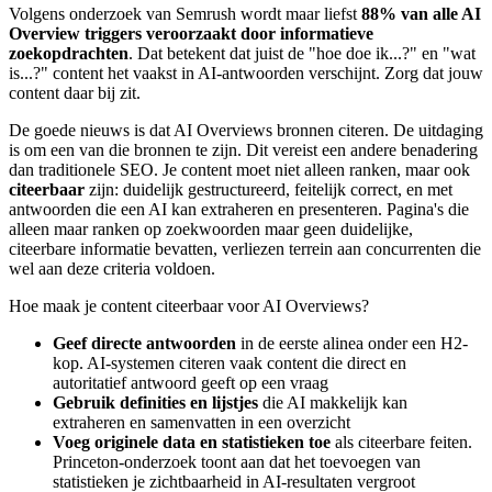
Volgens onderzoek van Semrush wordt maar liefst
88% van alle AI
Overview triggers veroorzaakt door informatieve
zoekopdrachten
. Dat betekent dat juist de "hoe doe ik...?" en "wat
is...?" content het vaakst in AI-antwoorden verschijnt. Zorg dat jouw
content daar bij zit.
De goede nieuws is dat AI Overviews bronnen citeren. De uitdaging
is om een van die bronnen te zijn. Dit vereist een andere benadering
dan traditionele SEO. Je content moet niet alleen ranken, maar ook
citeerbaar
zijn: duidelijk gestructureerd, feitelijk correct, en met
antwoorden die een AI kan extraheren en presenteren. Pagina's die
alleen maar ranken op zoekwoorden maar geen duidelijke,
citeerbare informatie bevatten, verliezen terrein aan concurrenten die
wel aan deze criteria voldoen.
Hoe maak je content citeerbaar voor AI Overviews?
Geef directe antwoorden
in de eerste alinea onder een H2-
kop. AI-systemen citeren vaak content die direct en
autoritatief antwoord geeft op een vraag
Gebruik definities en lijstjes
die AI makkelijk kan
extraheren en samenvatten in een overzicht
Voeg originele data en statistieken toe
als citeerbare feiten.
Princeton-onderzoek toont aan dat het toevoegen van
statistieken je zichtbaarheid in AI-resultaten vergroot