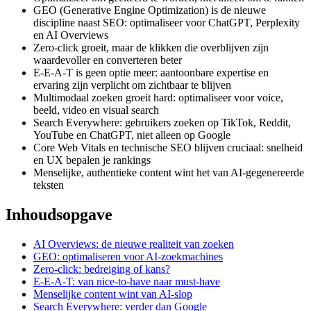
GEO (Generative Engine Optimization) is de nieuwe
discipline naast SEO: optimaliseer voor ChatGPT, Perplexity
en AI Overviews
Zero-click groeit, maar de klikken die overblijven zijn
waardevoller en converteren beter
E-E-A-T is geen optie meer: aantoonbare expertise en
ervaring zijn verplicht om zichtbaar te blijven
Multimodaal zoeken groeit hard: optimaliseer voor voice,
beeld, video en visual search
Search Everywhere: gebruikers zoeken op TikTok, Reddit,
YouTube en ChatGPT, niet alleen op Google
Core Web Vitals en technische SEO blijven cruciaal: snelheid
en UX bepalen je rankings
Menselijke, authentieke content wint het van AI-gegenereerde
teksten
Inhoudsopgave
AI Overviews: de nieuwe realiteit van zoeken
GEO: optimaliseren voor AI-zoekmachines
Zero-click: bedreiging of kans?
E-E-A-T: van nice-to-have naar must-have
Menselijke content wint van AI-slop
Search Everywhere: verder dan Google