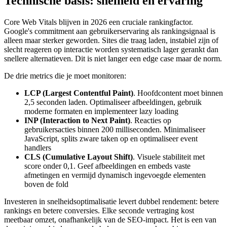
Technische basis: snelheid en ervaring
Core Web Vitals blijven in 2026 een cruciale rankingfactor.
Google's commitment aan gebruikerservaring als rankingsignaal is
alleen maar sterker geworden. Sites die traag laden, instabiel zijn of
slecht reageren op interactie worden systematisch lager gerankt dan
snellere alternatieven. Dit is niet langer een edge case maar de norm.
De drie metrics die je moet monitoren:
LCP (Largest Contentful Paint)
. Hoofdcontent moet binnen
2,5 seconden laden. Optimaliseer afbeeldingen, gebruik
moderne formaten en implementeer lazy loading
INP (Interaction to Next Paint)
. Reacties op
gebruikersacties binnen 200 milliseconden. Minimaliseer
JavaScript, splits zware taken op en optimaliseer event
handlers
CLS (Cumulative Layout Shift)
. Visuele stabiliteit met
score onder 0,1. Geef afbeeldingen en embeds vaste
afmetingen en vermijd dynamisch ingevoegde elementen
boven de fold
Investeren in snelheidsoptimalisatie levert dubbel rendement: betere
rankings en betere conversies. Elke seconde vertraging kost
meetbaar omzet, onafhankelijk van de SEO-impact. Het is een van