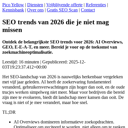
Pico Yellow
|
Diensten
|
Vrijblijvende offerte
|
Referenties
|
Kennisbank
|
Over ons
|
Gratis SEO Scan
|
Contact
SEO trends van 2026 die je niet mag
missen
Ontdek de belangrijkste SEO trends voor 2026: AI Overviews,
GEO, E-E-A-T, en meer. Bereid je voor op de toekomst van
zoekmachineoptimalisatie.
Leestijd: 16 minuten | Gepubliceerd: 2025-12-
03T19:23:37.412+00:00
Het SEO-landschap van 2026 is nauwelijks herkenbaar vergeleken
met vijf jaar geleden. AI heeft de zoekervaring fundamenteel
veranderd, gebruikersverwachtingen zijn hoger dan ooit, en de oude
trucjes werken simpelweg niet meer. Maar voor bedrijven die bereid
zijn mee te evolueren, biedt dit landschap meer kansen dan ooit. De
vraag is niet of je mee verandert, maar hoe snel.
TL;DR
AI Overviews domineren informatieve zoekopdrachten.
Optimaliseer om geciteerd te worden, niet alleen om te ranken