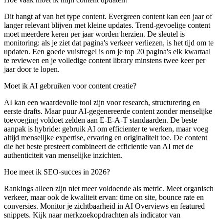
Dit hangt af van het type content. Evergreen content kan een jaar of
langer relevant blijven met kleine updates. Trend-gevoelige content
moet meerdere keren per jaar worden herzien. De sleutel is
monitoring: als je ziet dat pagina's verkeer verliezen, is het tijd om te
updaten. Een goede vuistregel is om je top 20 pagina's elk kwartaal
te reviewen en je volledige content library minstens twee keer per
jaar door te lopen.
Moet ik AI gebruiken voor content creatie?
AI kan een waardevolle tool zijn voor research, structurering en
eerste drafts. Maar puur AI-gegenereerde content zonder menselijke
toevoeging voldoet zelden aan E-E-A-T standaarden. De beste
aanpak is hybride: gebruik AI om efficienter te werken, maar voeg
altijd menselijke expertise, ervaring en originaliteit toe. De content
die het beste presteert combineert de efficientie van AI met de
authenticiteit van menselijke inzichten.
Hoe meet ik SEO-succes in 2026?
Rankings alleen zijn niet meer voldoende als metric. Meet organisch
verkeer, maar ook de kwaliteit ervan: time on site, bounce rate en
conversies. Monitor je zichtbaarheid in AI Overviews en featured
snippets. Kijk naar merkzoekopdrachten als indicator van