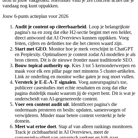
bron in jouw vakgebied. Hieronder vind je zes concrete acties die je
vandaag nog kunt oppakken.
Jouw 6-punts actieplan voor 2026
Audit je content op citeerbaarheid
. Loop je belangrijkste
pagina's na en zorg dat elke H2-sectie begint met een helder,
direct antwoord dat AI Overviews kunnen oppikken. Voeg
feiten, cijfers en definities toe die het citeren waard zijn.
Start met GEO
. Monitor hoe je merk verschijnt in ChatGPT
en Perplexity. Optimaliseer je content zodat AI-modellen je als
bron citeren. Dit is de nieuwe frontier naast traditionele SEO.
Bouw topical authority op
. Kies 3 tot 5 kernonderwerpen en
maak voor elk een pillar page met minstens 5 cluster-artikelen.
Link ze onderling en monitor welke gaten je nog moet vullen.
Versterk je E-E-A-T signalen
. Voeg auteurspagina's toe,
publiceer casestudies met echte resultaten en zorg dat elke
pagina duidelijk maakt waarom jij de expert bent. Dit is wat je
onderscheidt van AI-gegenereerde content.
Voer een content audit uit
. Identificeer pagina's die
ondermaats presteren en beslis: updaten, samenvoegen of
verwijderen. Minder maar betere content versterkt je hele
domein.
Meet wat ertoe doet
. Stap af van alleen rankings monitoren.
Track je zichtbaarheid in AI Overviews, meet de
conversiekwaliteit van organisch verkeer en kijk naar