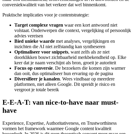
conversiekwaliteit van het verkeer dat wel binnenkomt.
Praktische implicaties voor je contentstrategie:
Target complexe vragen
waar een kort antwoord niet
volstaat. Onderwerpen die context, vergelijking of persoonlijk
advies vereisen
Bied unieke waarde
met analyses, vergelijkingen en
inzichten die AI niet zelfstandig kan syntheseren
Optimaliseer voor snippets
, want zelfs als ze niet
doorklikken bouwt zichtbaarheid merkbekendheid op. Elke
keer dat je naam verschijnt als bron, groeit je autoriteit
Focus op conversie
. De bezoekers die komen zijn warmer
dan ooit, dus optimaliseer hun ervaring op de pagina
Diversifieer je kanalen
. Wees vindbaar op meerdere
platformen, niet alleen Google. Dit spreidt je risico en
vergroot je totale bereik
E-E-A-T: van nice-to-have naar must-
have
Experience, Expertise, Authoritativeness, en Trustworthiness
vormen het framework waarmee Google content kwaliteit
beoordeelt. In 2026 is dit geen theoretisch concept meer maar een