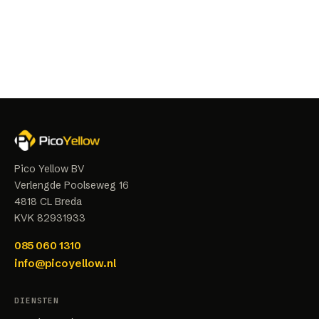
Pico Yellow BV
Verlengde Poolseweg 16
4818 CL
Breda
KVK
82931933
085 060 1310
info@picoyellow.nl
DIENSTEN