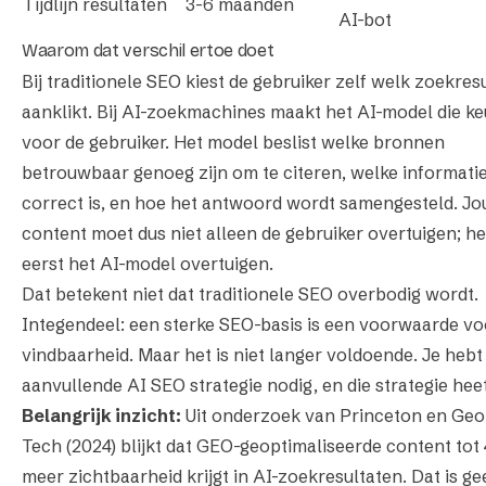
Tijdlijn resultaten
3-6 maanden
AI-bot
Waarom dat verschil ertoe doet
Bij traditionele SEO kiest de gebruiker zelf welk zoekresu
aanklikt. Bij AI-zoekmachines maakt het AI-model die k
voor de gebruiker. Het model beslist welke bronnen
betrouwbaar genoeg zijn om te citeren, welke informati
correct is, en hoe het antwoord wordt samengesteld. J
content moet dus niet alleen de gebruiker overtuigen; h
eerst het
AI-model
overtuigen.
Dat betekent niet dat traditionele SEO overbodig wordt.
Integendeel: een sterke SEO-basis is een voorwaarde vo
vindbaarheid. Maar het is niet langer
voldoende
. Je hebt
aanvullende AI SEO strategie nodig, en die strategie hee
Belangrijk inzicht:
Uit onderzoek van Princeton en Geo
Tech (2024) blijkt dat GEO-geoptimaliseerde content to
meer zichtbaarheid krijgt in AI-zoekresultaten. Dat is ge