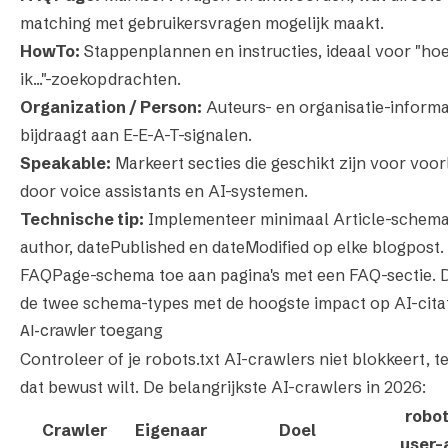
matching met gebruikersvragen mogelijk maakt.
HowTo:
Stappenplannen en instructies, ideaal voor "ho
ik..."-zoekopdrachten.
Organization / Person:
Auteurs- en organisatie-informa
bijdraagt aan E-E-A-T-signalen.
Speakable:
Markeert secties die geschikt zijn voor voo
door voice assistants en AI-systemen.
Technische tip:
Implementeer minimaal Article-schem
author, datePublished en dateModified op elke blogpost.
FAQPage-schema toe aan pagina's met een FAQ-sectie. Di
de twee schema-types met de hoogste impact op AI-citat
AI-crawler toegang
Controleer of je robots.txt AI-crawlers niet blokkeert, te
dat bewust wilt. De belangrijkste AI-crawlers in 2026:
robot
Crawler
Eigenaar
Doel
user-