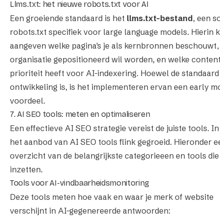
Llms.txt: het nieuwe robots.txt voor AI
Een groeiende standaard is het
llms.txt-bestand
, een s
robots.txt specifiek voor large language models. Hierin k
aangeven welke pagina's je als kernbronnen beschouwt,
organisatie gepositioneerd wil worden, en welke conten
prioriteit heeft voor AI-indexering. Hoewel de standaard
ontwikkeling is, is het implementeren ervan een early m
voordeel.
7. AI SEO tools: meten en optimaliseren
Een effectieve AI SEO strategie vereist de juiste tools. In
het aanbod van AI SEO tools flink gegroeid. Hieronder e
overzicht van de belangrijkste categorieeen en tools die
inzetten.
Tools voor AI-vindbaarheidsmonitoring
Deze tools meten hoe vaak en waar je merk of website
verschijnt in AI-gegenereerde antwoorden: