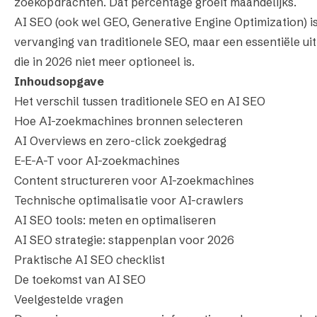
zoekopdrachten. Dat percentage groeit maandelijks.
AI SEO (ook wel
GEO, Generative Engine Optimization
) 
vervanging van traditionele SEO, maar een essentiële uit
die in 2026 niet meer optioneel is.
Inhoudsopgave
Het verschil tussen traditionele SEO en AI SEO
Hoe AI-zoekmachines bronnen selecteren
AI Overviews en zero-click zoekgedrag
E-E-A-T voor AI-zoekmachines
Content structureren voor AI-zoekmachines
Technische optimalisatie voor AI-crawlers
AI SEO tools: meten en optimaliseren
AI SEO strategie: stappenplan voor 2026
Praktische AI SEO checklist
De toekomst van AI SEO
Veelgestelde vragen