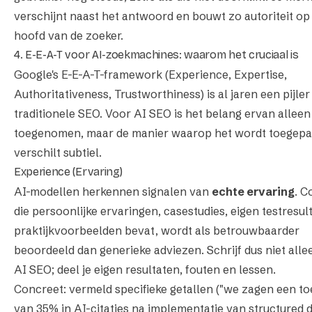
verschijnt naast het antwoord en bouwt zo autoriteit op 
hoofd van de zoeker.
4. E-E-A-T voor AI-zoekmachines: waarom het cruciaal is
Google's E-E-A-T-framework (Experience, Expertise,
Authoritativeness, Trustworthiness) is al jaren een pijler
traditionele SEO. Voor AI SEO is het belang ervan allee
toegenomen, maar de manier waarop het wordt toegepa
verschilt subtiel.
Experience (Ervaring)
AI-modellen herkennen signalen van
echte ervaring
. C
die persoonlijke ervaringen, casestudies, eigen testresul
praktijkvoorbeelden bevat, wordt als betrouwbaarder
beoordeeld dan generieke adviezen. Schrijf dus niet all
AI SEO; deel je eigen resultaten, fouten en lessen.
Concreet: vermeld specifieke getallen ("we zagen een 
van 35% in AI-citaties na implementatie van structured d