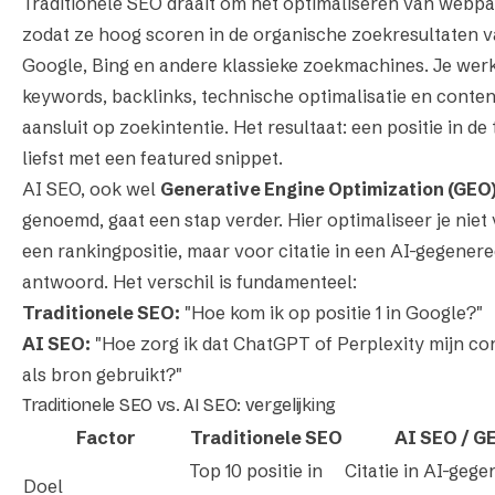
Traditionele SEO draait om het optimaliseren van webpa
zodat ze hoog scoren in de organische zoekresultaten 
Google, Bing en andere klassieke zoekmachines. Je wer
keywords, backlinks, technische optimalisatie en conten
aansluit op zoekintentie. Het resultaat: een positie in de 
liefst met een featured snippet.
AI SEO, ook wel
Generative Engine Optimization (GEO
genoemd, gaat een stap verder. Hier optimaliseer je niet
een rankingpositie, maar voor
citatie
in een AI-gegenere
antwoord. Het verschil is fundamenteel:
Traditionele SEO:
"Hoe kom ik op positie 1 in Google?"
AI SEO:
"Hoe zorg ik dat ChatGPT of Perplexity mijn co
als bron gebruikt?"
Traditionele SEO vs. AI SEO: vergelijking
Factor
Traditionele SEO
AI SEO / G
Top 10 positie in
Citatie in AI-geg
Doel