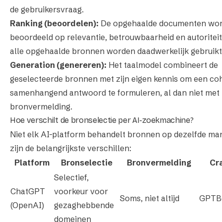
de gebruikersvraag.
Ranking (beoordelen):
De opgehaalde documenten wo
beoordeeld op relevantie, betrouwbaarheid en autoriteit
alle opgehaalde bronnen worden daadwerkelijk gebruikt
Generation (genereren):
Het taalmodel combineert de
geselecteerde bronnen met zijn eigen kennis om een co
samenhangend antwoord te formuleren, al dan niet met
bronvermelding.
Hoe verschilt de bronselectie per AI-zoekmachine?
Niet elk AI-platform behandelt bronnen op dezelfde mani
zijn de belangrijkste verschillen:
Platform
Bronselectie
Bronvermelding
Cr
Selectief,
ChatGPT
voorkeur voor
Soms, niet altijd
GPTB
(OpenAI)
gezaghebbende
domeinen