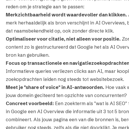
reden om je strategie aan te passen:
Merkzichtbaarheid wordt waardevoller dan klikken.
merk herhaaldelijk als bron verschijnt in AI Overviews,
dat naamsbekendheid op, ook zonder directe klik.
Optimaliseer voor citatie, niet alleen voor positie.
Zor
content zo is gestructureerd dat Google het als AI Over
bron kan gebruiken.
Focus op transactionele en navigatiezoekopdrachten
Informatieve queries verliezen clicks aan AI, maar koopi
zoekopdrachten leiden nog steeds tot websitebezoek.
Meet je "share of voice" in AI-antwoorden.
Hoe vaak 
jouw domein geciteerd ten opzichte van concurrenten?
Concreet voorbeeld:
Een zoekterm als "wat is AI SEO" 
in Google een AI Overview die informatie uit 3 tot 5 bro
combineert. Als jouw pagina een van die bronnen is, bere
gebruiker nog steeds, zelfs als die niet doorklikt. Je me