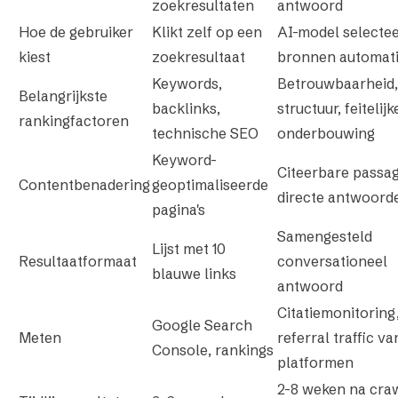
zoekresultaten
antwoord
Hoe de gebruiker
Klikt zelf op een
AI-model selectee
kiest
zoekresultaat
bronnen automat
Keywords,
Betrouwbaarheid,
Belangrijkste
backlinks,
structuur, feitelijk
rankingfactoren
technische SEO
onderbouwing
Keyword-
Citeerbare passa
Contentbenadering
geoptimaliseerde
directe antwoord
pagina's
Samengesteld
Lijst met 10
Resultaatformaat
conversationeel
blauwe links
antwoord
Citatiemonitoring
Google Search
Meten
referral traffic va
Console, rankings
platformen
2-8 weken na cra