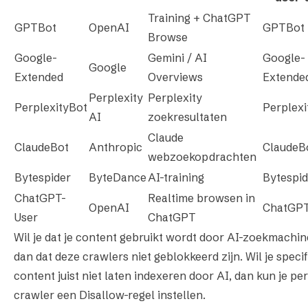
Training + ChatGPT
GPTBot
OpenAI
GPTBot
Browse
Google-
Gemini / AI
Google-
Google
Extended
Overviews
Extende
Perplexity
Perplexity
PerplexityBot
Perplexi
AI
zoekresultaten
Claude
ClaudeBot
Anthropic
ClaudeB
webzoekopdrachten
Bytespider
ByteDance
AI-training
Bytespid
ChatGPT-
Realtime browsen in
OpenAI
ChatGPT
User
ChatGPT
Wil je dat je content gebruikt wordt door AI-zoekmachin
dan dat deze crawlers niet geblokkeerd zijn. Wil je specif
content juist niet laten indexeren door AI, dan kun je per
crawler een Disallow-regel instellen.