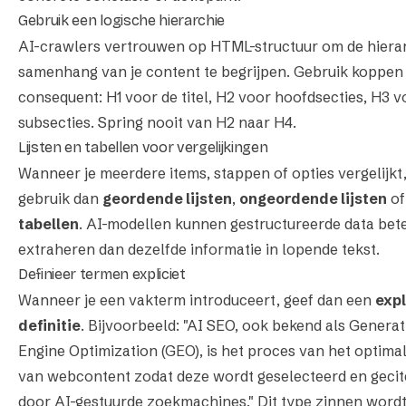
Gebruik een logische hierarchie
AI-crawlers vertrouwen op HTML-structuur om de hiera
samenhang van je content te begrijpen. Gebruik koppen
consequent: H1 voor de titel, H2 voor hoofdsecties, H3 v
subsecties. Spring nooit van H2 naar H4.
Lijsten en tabellen voor vergelijkingen
Wanneer je meerdere items, stappen of opties vergelijkt
gebruik dan
geordende lijsten
,
ongeordende lijsten
of
tabellen
. AI-modellen kunnen gestructureerde data bet
extraheren dan dezelfde informatie in lopende tekst.
Definieer termen expliciet
Wanneer je een vakterm introduceert, geef dan een
expl
definitie
. Bijvoorbeeld: "AI SEO, ook bekend als Generat
Engine Optimization (GEO), is het proces van het optima
van webcontent zodat deze wordt geselecteerd en gecit
door AI-gestuurde zoekmachines." Dit type zinnen word