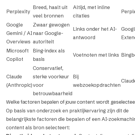
Breed, haalt uit
Altijd, met inline
Perplexity
Perpl
veel bronnen
citaties
Google
Zwaar gewogen
Links onder het AI-
Googl
Gemini / AI
naar Google-
antwoord
Exten
Overviews
autoriteit
Microsoft
Bing-index als
Voetnoten met links
Bingb
Copilot
basis
Conservatief,
Claude
sterke voorkeur
Bij
Claud
(Anthropic)
voor
webzoekopdrachten
betrouwbaarheid
Welke factoren bepalen of jouw content wordt geselectee
Op basis van onderzoek en praktijkervaring zijn dit de
belangrijkste factoren die bepalen of een AI-zoekmachi
content als bron selecteert: