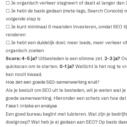
☐ Je organisch verkeer stagneert of daalt al langer da
☐ Je hebt de basis gedaan (meta-tags, Search Console) 
volgende stap is
☐ Je kunt minimaal 6 maanden investeren, omdat SEO tij
renderen
☐ Je hebt een duidelijk doel: meer leads, meer verkeer o
organisch zoeken
Score: 4-5 ja?
Uitbesteden is een slimme zet.
2-3 ja?
Ov
quickscan om te starten.
0-1 ja?
Wellicht is het nog te 
kan nooit kwaad.
Hoe ziet een goede SEO-samenwerking eruit?
Als je besluit om SEO uit te besteden, wil je weten wat 
goede samenwerking. Hieronder een schets van hoe dat er 
Fase 1: Intake en analyse
Een goed bureau begint met luisteren. Wat zijn je bedrijf
doelgroep? Wat heb je al gedaan aan SEO? Op basis daa