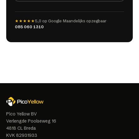
★★★★★
5,0
op Google
·
Maandelijks opzegbaar
·
085 060 1310
Pico Yellow BV
Verlengde Poolseweg 16
4818 CL
Breda
KVK
82931933