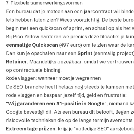
7. Flexibele samenwerkingsvormen
Een bureau dat je meteen aan een jaarcontract wil bind
iets hebben laten zien? Wees voorzichtig. De beste bureau
begin met een quickscan of sprint, en schaal op als het 
Bij Pico Yellow hanteren we precies deze filosofie: je ku
eenmalige Quickscan
(497 euro) om te zien waar de kan
Dan kun je opschalen naar een
Sprint
(eenmalig project
Retainer
. Maandelijks opzegbaar, omdat we vertrouwen 
op contractuele binding.
Rode vlaggen: wanneer moet je wegrennen
De SEO-branche heeft helaas nog steeds te kampen me
rode vlaggen en bespaar jezelf tijd, geld en frustratie:
"Wij garanderen een #1-positie in Google"
, niemand k
Google bevestigt dit. Als een bureau dit belooft, liegen 
risicovolle technieken die op de lange termijn averechts
Extreem lage prijzen
, krijg je "volledige SEO" aangebo