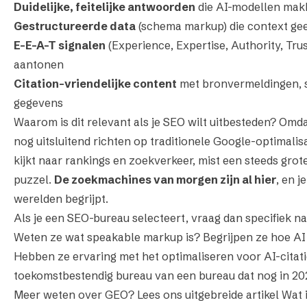
Duidelijke, feitelijke antwoorden
die AI-modellen mak
Gestructureerde data
(schema markup) die context gee
E-E-A-T signalen
(Experience, Expertise, Authority, Trus
aantonen
Citation-vriendelijke content
met bronvermeldingen, s
gegevens
Waarom is dit relevant als je SEO wilt uitbesteden? Omd
nog uitsluitend richten op traditionele Google-optimalis
kijkt naar rankings en zoekverkeer, mist een steeds gro
puzzel.
De zoekmachines van morgen zijn al hier
, en j
werelden begrijpt.
Als je een SEO-bureau selecteert, vraag dan specifiek 
Weten ze wat speakable markup is? Begrijpen ze hoe A
Hebben ze ervaring met het optimaliseren voor AI-citat
toekomstbestendig bureau van een bureau dat nog in 202
Meer weten over GEO? Lees ons uitgebreide artikel
Wat 