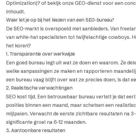
Optimization)?
of bekijk onze
GEO-dienst
voor een concr
inhoudt.
Waar let je op bij het kiezen van een SEO-bureau?
De SEO-markt is overspoeld met aanbieders. Van freelan
van white-hat specialisten tot twijfelachtige cowboys. H
het koren?
1. Transparantie over werkwijze
Een goed bureau legt uit
wat
ze doen en
waarom
. Ze del
welke aanpassingen ze maken en rapporteren maandelijk
een bureau vaag blijft over wat ze precies doen, is dat e
2. Realistische verwachtingen
SEO kost tijd. Een betrouwbaar bureau vertelt je dat eerl
posities binnen een maand, maar schetsen een realistis
mijlpalen. Verwacht de eerste zichtbare resultaten na 
significante groei na 6-12 maanden.
3. Aantoonbare resultaten