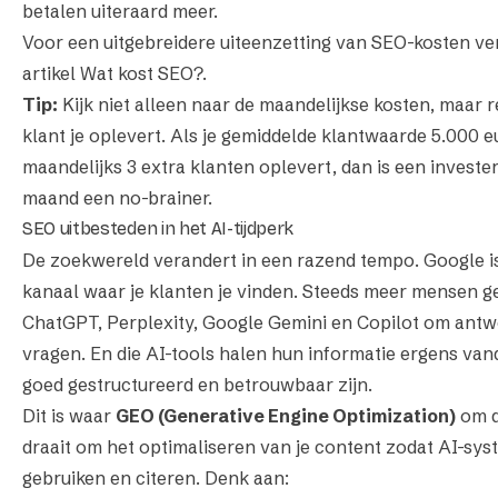
betalen uiteraard meer.
Voor een uitgebreidere uiteenzetting van SEO-kosten ve
artikel
Wat kost SEO?
.
Tip:
Kijk niet alleen naar de maandelijkse kosten, maar 
klant je oplevert. Als je gemiddelde klantwaarde 5.000 e
maandelijks 3 extra klanten oplevert, dan is een investe
maand een no-brainer.
SEO uitbesteden in het AI-tijdperk
De zoekwereld verandert in een razend tempo. Google is
kanaal waar je klanten je vinden. Steeds meer mensen ge
ChatGPT, Perplexity, Google Gemini en Copilot om antw
vragen. En die AI-tools halen hun informatie ergens van
goed gestructureerd en betrouwbaar zijn.
Dit is waar
GEO (Generative Engine Optimization)
om d
draait om het optimaliseren van je content zodat AI-sys
gebruiken en citeren. Denk aan: