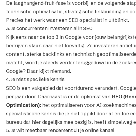
De laaghangend-fruit-fase is voorbij, en de volgende stap
technische optimalisatie, strategische linkbuilding en c
Precies het werk waar een
SEO-specialist
in uitblinkt.
3. Je concurrenten investeren al in SEO
Kijk eens naar de top 3 in Google voor jouw belangrijks
bedrijven staan daar niet toevallig. Ze investeren actief
content, sterke backlinks en technisch geoptimaliseerde 
matcht, word je steeds verder teruggeduwd in de zoekre
Google? Daar kijkt niemand.
4. Je mist specifieke kennis
SEO is een vakgebied dat voortdurend verandert. Googl
per jaar door. Daarnaast is er de opkomst van
GEO (Gene
Optimization)
: het optimaliseren voor AI-zoekmachines
specialistische kennis die je niet oppikt door af en toe e
bureau dat hier dagelijks mee bezig is, heeft simpelweg
5. Je wilt meetbaar rendement uit je online kanaal