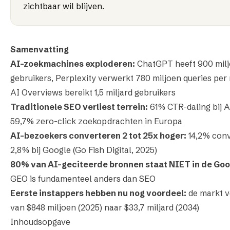
zichtbaar wil blijven.
Samenvatting
AI-zoekmachines exploderen:
ChatGPT heeft 900 milj
gebruikers, Perplexity verwerkt 780 miljoen queries pe
AI Overviews bereikt 1,5 miljard gebruikers
Traditionele SEO verliest terrein:
61% CTR-daling bij A
59,7% zero-click zoekopdrachten in Europa
AI-bezoekers converteren 2 tot 25x hoger:
14,2% conv
2,8% bij Google (Go Fish Digital, 2025)
80% van AI-geciteerde bronnen staat NIET in de Goog
GEO is fundamenteel anders dan SEO
Eerste instappers hebben nu nog voordeel:
de markt v
van $848 miljoen (2025) naar $33,7 miljard (2034)
Inhoudsopgave