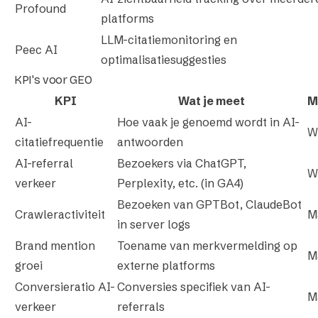
Profound
platforms
LLM-citatiemonitoring en
Peec AI
optimalisatiesuggesties
KPI's voor GEO
KPI
Wat je meet
M
AI-
Hoe vaak je genoemd wordt in AI-
W
citatiefrequentie
antwoorden
AI-referral
Bezoekers via ChatGPT,
W
verkeer
Perplexity, etc. (in GA4)
Bezoeken van GPTBot, ClaudeBot
Crawleractiviteit
M
in server logs
Brand mention
Toename van merkvermelding op
M
groei
externe platforms
Conversieratio AI-
Conversies specifiek van AI-
M
verkeer
referrals