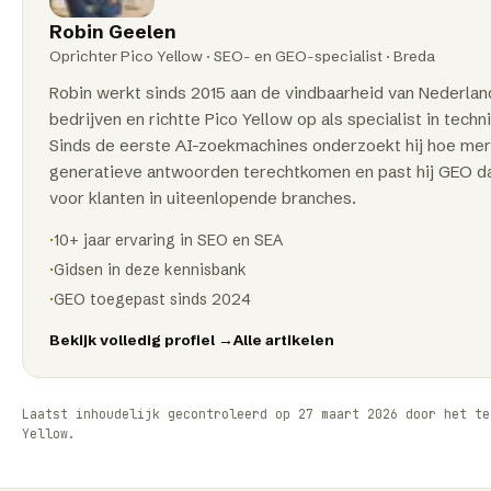
Robin Geelen
Oprichter Pico Yellow · SEO- en GEO-specialist ·
Breda
Robin werkt sinds
2015
aan de vindbaarheid van Nederla
bedrijven en richtte Pico Yellow op als specialist in tech
Sinds de eerste AI-zoekmachines onderzoekt hij hoe mer
generatieve antwoorden terechtkomen en past hij GEO da
voor klanten in uiteenlopende branches.
·
10+ jaar ervaring in SEO en SEA
·
Gidsen in deze kennisbank
·
GEO toegepast sinds 2024
Bekijk volledig profiel →
Alle artikelen
Laatst inhoudelijk gecontroleerd op
27 maart 2026
door het t
Yellow
.