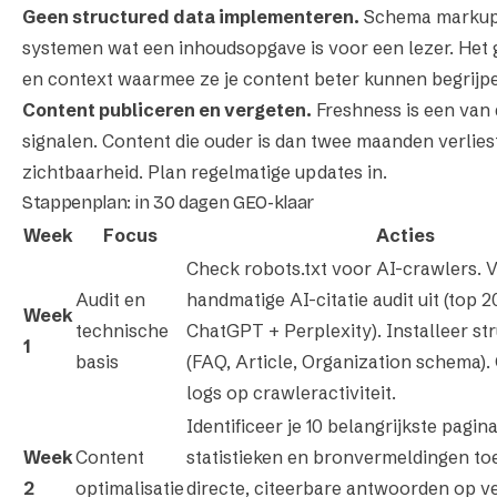
Geen structured data implementeren.
Schema markup 
systemen wat een inhoudsopgave is voor een lezer. Het 
en context waarmee ze je content beter kunnen begrijpe
Content publiceren en vergeten.
Freshness is een van 
signalen. Content die ouder is dan twee maanden verlies
zichtbaarheid. Plan regelmatige updates in.
Stappenplan: in 30 dagen GEO-klaar
Week
Focus
Acties
Check robots.txt voor AI-crawlers. 
Audit en
handmatige AI-citatie audit uit (top 
Week
technische
ChatGPT + Perplexity). Installeer st
1
basis
(FAQ, Article, Organization schema).
logs op crawleractiviteit.
Identificeer je 10 belangrijkste pagina
Week
Content
statistieken en bronvermeldingen toe
2
optimalisatie
directe, citeerbare antwoorden op v