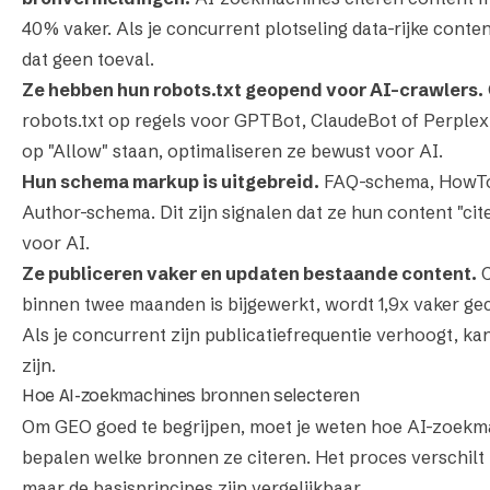
40% vaker. Als je concurrent plotseling data-rijke conten
dat geen toeval.
Ze hebben hun robots.txt geopend voor AI-crawlers.
robots.txt op regels voor GPTBot, ClaudeBot of Perplexi
op "Allow" staan, optimaliseren ze bewust voor AI.
Hun schema markup is uitgebreid.
FAQ-schema, HowT
Author-schema. Dit zijn signalen dat ze hun content "ci
voor AI.
Ze publiceren vaker en updaten bestaande content.
C
binnen twee maanden is bijgewerkt, wordt 1,9x vaker gec
Als je concurrent zijn publicatiefrequentie verhoogt, k
zijn.
Hoe AI-zoekmachines bronnen selecteren
Om GEO goed te begrijpen, moet je weten hoe AI-zoekm
bepalen welke bronnen ze citeren. Het proces verschilt 
maar de basisprincipes zijn vergelijkbaar.