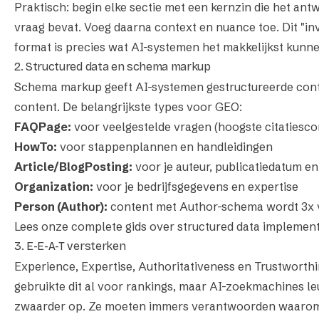
Praktisch: begin elke sectie met een kernzin die het ant
vraag bevat. Voeg daarna context en nuance toe. Dit "in
format is precies wat AI-systemen het makkelijkst kunn
2. Structured data en schema markup
Schema markup geeft AI-systemen gestructureerde cont
content. De belangrijkste types voor GEO:
FAQPage:
voor veelgestelde vragen (hoogste citatiesco
HowTo:
voor stappenplannen en handleidingen
Article/BlogPosting:
voor je auteur, publicatiedatum e
Organization:
voor je bedrijfsgegevens en expertise
Person (Author):
content met Author-schema wordt 3x v
Lees onze complete gids over structured data implement
3. E-E-A-T versterken
Experience, Expertise, Authoritativeness en Trustworth
gebruikte dit al voor rankings, maar AI-zoekmachines l
zwaarder op. Ze moeten immers verantwoorden waarom