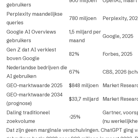
900 miljoen
OpenAI, maart
gebruikers
Perplexity maandelijkse
780 miljoen
Perplexity, 20
queries
Google AI Overviews
1,5 miljard per
Google, 2025
gebruikers
maand
Gen Z dat AI verkiest
82%
Forbes, 2025
boven Google
Nederlandse bedrijven die
67%
CBS, 2026 (sch
AI gebruiken
GEO-marktwaarde 2025
$848 miljoen
Market Resear
GEO-marktwaarde 2034
$33,7 miljard
Market Resear
(prognose)
Daling traditioneel
Gartner, voors
-25%
zoekvolume
(nu werkelijkhe
Dat zijn geen marginale verschuivingen. ChatGPT ging v