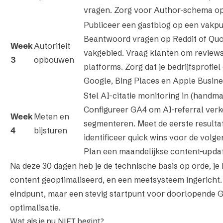
vragen. Zorg voor Author-schema op 
Publiceer een gastblog op een vakpub
Beantwoord vragen op Reddit of Quor
Week
Autoriteit
vakgebied. Vraag klanten om reviews
3
opbouwen
platforms. Zorg dat je bedrijfsprofie
Google, Bing Places en Apple Busin
Stel AI-citatie monitoring in (handmat
Configureer GA4 om AI-referral verk
Week
Meten en
segmenteren. Meet de eerste resulta
4
bijsturen
identificeer quick wins voor de volg
Plan een maandelijkse content-updat
Na deze 30 dagen heb je de technische basis op orde, je 
content geoptimaliseerd, en een meetsysteem ingericht.
eindpunt, maar een stevig startpunt voor doorlopende 
optimalisatie.
Wat als je nu NIET begint?