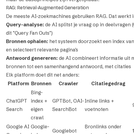
RAG: Retrieval-Augmented Generation
De meeste AI-zoekmachines gebruiken RAG. Dat werkt in
Query-analyse:
de AI splitst je vraag op in deelvragen
dit "Query Fan Outs")
Bronnen ophalen:
het systeem doorzoekt een index va
en selecteert relevante pagina's
Antwoord genereren:
de AI combineert informatie uit
bronnen tot een samenhangend antwoord, met citaties
Elk platform doet dit net anders:
Platform
Bronnen
Crawler
Citatiegedrag
Bing-
ChatGPT
index +
GPTBot, OAI-
Inline links +
Search
eigen
SearchBot
voetnoten
crawl
Google AI
Google-
Bronlinks onder
Googlebot