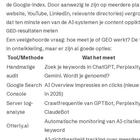
de Google-index. Door aanwezig te zijn op meerdere pla
website, YouTube, LinkedIn, relevante directories) vergro
dat ten minste een van de AI-systemen je content oppikt
GEO-resultaten meten
Een veelgehoorde vraag: hoe meet je of GEO werkt? De t
in ontwikkeling, maar er zijn al goede opties:
Tool/Methode
Wat het meet
Handmatige
Zoek je keywords in ChatGPT, Perplexity
audit
Gemini. Wordt je genoemd?
Google Search
AI Overview impressies en clicks (nieuw f
Console
in 2025)
Server log-
Crawlfrequentie van GPTBot, Perplexit
analyse
ClaudeBot
Automatische monitoring van AI-citatie
Otterly.ai
keyword
AI-zichtbaarheid tracking over meerder