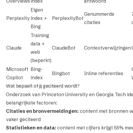
Overviews
index
antwoord
Eigen
Genummerde
Perplexity
index +
PerplexityBot
citaties
Bing
Training
data +
Claude
ClaudeBot
Contextverwijzingen
web
(beperkt)
Microsoft
Bing-
Bingbot
Inline referenties
Copilot
index
Wat bepaalt of jij geciteerd wordt?
Onderzoek van Princeton University en Georgia Tech ide
belangrijkste factoren:
Citaties en bronvermeldingen:
content met bronnen 
vaker geciteerd
Statistieken en data:
content met cijfers krijgt 55% me