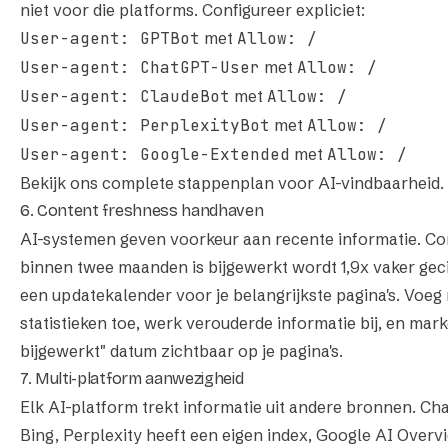
niet voor die platforms. Configureer expliciet:
User-agent: GPTBot
met
Allow: /
User-agent: ChatGPT-User
met
Allow: /
User-agent: ClaudeBot
met
Allow: /
User-agent: PerplexityBot
met
Allow: /
User-agent: Google-Extended
met
Allow: /
Bekijk ons complete stappenplan voor AI-vindbaarheid
.
6. Content freshness handhaven
AI-systemen geven voorkeur aan recente informatie. Co
binnen twee maanden is bijgewerkt wordt 1,9x vaker gec
een updatekalender voor je belangrijkste pagina's. Voeg
statistieken toe, werk verouderde informatie bij, en mark
bijgewerkt" datum zichtbaar op je pagina's.
7. Multi-platform aanwezigheid
Elk AI-platform trekt informatie uit andere bronnen. C
Bing, Perplexity heeft een eigen index, Google AI Overv