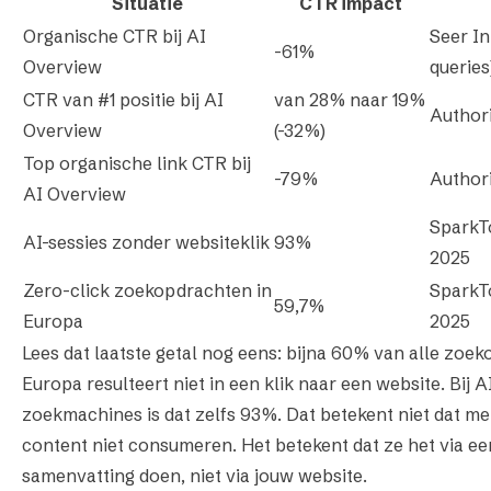
Situatie
CTR impact
Organische CTR bij AI
Seer In
-61%
Overview
queries
CTR van #1 positie bij AI
van 28% naar 19%
Authori
Overview
(-32%)
Top organische link CTR bij
-79%
Authori
AI Overview
SparkT
AI-sessies zonder websiteklik
93%
2025
Zero-click zoekopdrachten in
SparkT
59,7%
Europa
2025
Lees dat laatste getal nog eens: bijna 60% van alle zoe
Europa resulteert niet in een klik naar een website. Bij A
zoekmachines is dat zelfs 93%. Dat betekent niet dat me
content niet consumeren. Het betekent dat ze het via ee
samenvatting doen, niet via jouw website.