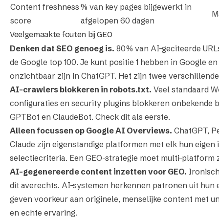
Content freshness
% van key pages bijgewerkt in
M
score
afgelopen 60 dagen
Veelgemaakte fouten bij GEO
Denken dat SEO genoeg is.
80% van AI-geciteerde URLs 
de Google top 100. Je kunt positie 1 hebben in Google en
onzichtbaar zijn in ChatGPT. Het zijn twee verschillende
AI-crawlers blokkeren in robots.txt.
Veel standaard W
configuraties en security plugins blokkeren onbekende bo
GPTBot en ClaudeBot. Check dit als eerste.
Alleen focussen op Google AI Overviews.
ChatGPT, Pe
Claude zijn eigenstandige platformen met elk hun eigen 
selectiecriteria. Een GEO-strategie moet multi-platform z
AI-gegenereerde content inzetten voor GEO.
Ironisc
dit averechts. AI-systemen herkennen patronen uit hun 
geven voorkeur aan originele, menselijke content met un
en echte ervaring.