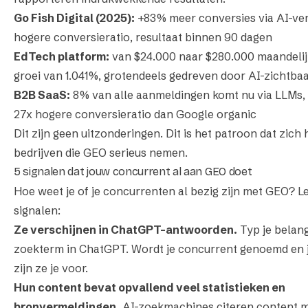
Go Fish Digital (2025):
+83% meer conversies via AI-ver
hogere conversieratio, resultaat binnen 90 dagen
EdTech platform:
van $24.000 naar $280.000 maandelij
groei van 1.041%, grotendeels gedreven door AI-zichtba
B2B SaaS:
8% van alle aanmeldingen komt nu via LLMs, 
27x hogere conversieratio dan Google organic
Dit zijn geen uitzonderingen. Dit is het patroon dat zich 
bedrijven die GEO serieus nemen.
5 signalen dat jouw concurrent al aan GEO doet
Hoe weet je of je concurrenten al bezig zijn met GEO? L
signalen:
Ze verschijnen in ChatGPT-antwoorden.
Typ je belang
zoekterm in ChatGPT. Wordt je concurrent genoemd en ji
zijn ze je voor.
Hun content bevat opvallend veel statistieken en
bronvermeldingen.
AI-zoekmachines citeren content me