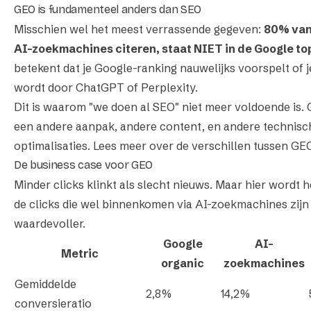
GEO is fundamenteel anders dan SEO
Misschien wel het meest verrassende gegeven:
80% van
AI-zoekmachines citeren, staat NIET in de Google to
betekent dat je Google-ranking nauwelijks voorspelt of j
wordt door ChatGPT of Perplexity.
Dit is waarom "we doen al SEO" niet meer voldoende is. 
een andere aanpak, andere content, en andere technisc
optimalisaties.
Lees meer over de verschillen tussen GE
De business case voor GEO
Minder clicks klinkt als slecht nieuws. Maar hier wordt h
de clicks die wel binnenkomen via AI-zoekmachines zijn
waardevoller.
Google
AI-
Metric
organic
zoekmachines
Gemiddelde
2,8%
14,2%
conversieratio