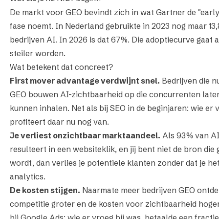
De markt voor GEO bevindt zich in wat Gartner de "earl
fase noemt. In Nederland gebruikte in 2023 nog maar 13
bedrijven AI. In 2026 is dat 67%. Die adoptiecurve gaat 
steiler worden.
Wat betekent dat concreet?
First mover advantage verdwijnt snel.
Bedrijven die n
GEO bouwen AI-zichtbaarheid op die concurrenten later
kunnen inhalen. Net als bij SEO in de beginjaren: wie er 
profiteert daar nu nog van.
Je verliest onzichtbaar marktaandeel.
Als 93% van AI-
resulteert in een websiteklik, en jij bent niet de bron die
wordt, dan verlies je potentiele klanten zonder dat je het
analytics.
De kosten stijgen.
Naarmate meer bedrijven GEO ontde
competitie groter en de kosten voor zichtbaarheid hoger
bij Google Ads: wie er vroeg bij was, betaalde een fracti