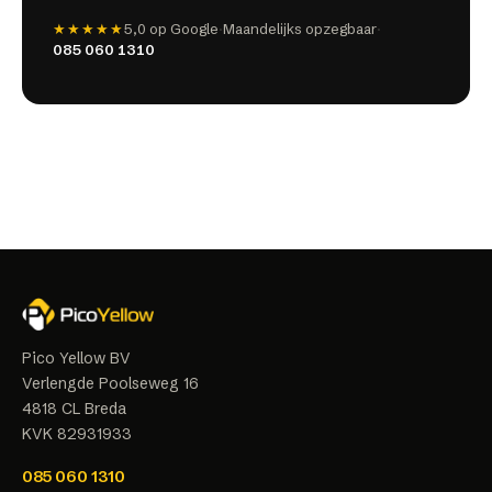
★★★★★
5,0
op Google
·
Maandelijks opzegbaar
·
085 060 1310
Pico Yellow BV
Verlengde Poolseweg 16
4818 CL
Breda
KVK
82931933
085 060 1310