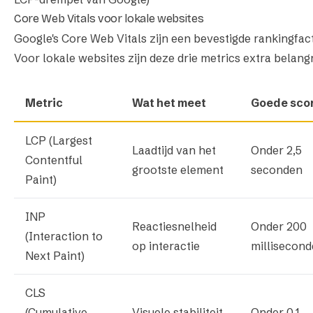
Core Web Vitals voor lokale websites
Google's Core Web Vitals zijn een bevestigde rankingfact
Voor lokale websites zijn deze drie metrics extra belangr
Metric
Wat het meet
Goede sco
LCP (Largest
Laadtijd van het
Onder 2,5
Contentful
grootste element
seconden
Paint)
INP
Reactiesnelheid
Onder 200
(Interaction to
op interactie
millisecon
Next Paint)
CLS
(Cumulative
Visuele stabiliteit
Onder 0,1