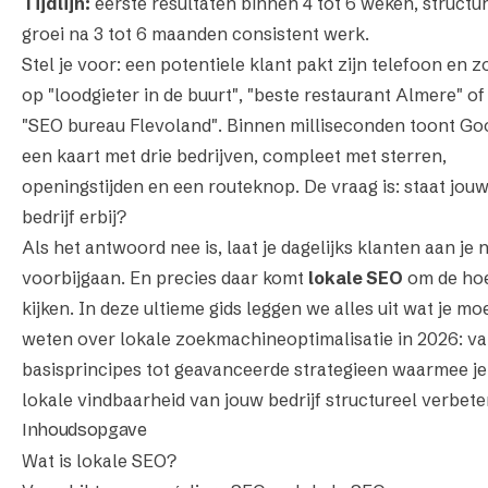
Tijdlijn:
eerste resultaten binnen 4 tot 6 weken, structu
groei na 3 tot 6 maanden consistent werk.
Stel je voor: een potentiele klant pakt zijn telefoon en z
op
"loodgieter in de buurt"
,
"beste restaurant Almere"
of
"SEO bureau Flevoland"
. Binnen milliseconden toont Go
een kaart met drie bedrijven, compleet met sterren,
openingstijden en een routeknop. De vraag is: staat jou
bedrijf erbij?
Als het antwoord nee is, laat je dagelijks klanten aan je 
voorbijgaan. En precies daar komt
lokale SEO
om de ho
kijken. In deze ultieme gids leggen we alles uit wat je mo
weten over lokale zoekmachineoptimalisatie in 2026: va
basisprincipes tot geavanceerde strategieen waarmee je
lokale vindbaarheid van jouw bedrijf structureel verbeter
Inhoudsopgave
Wat is lokale SEO?