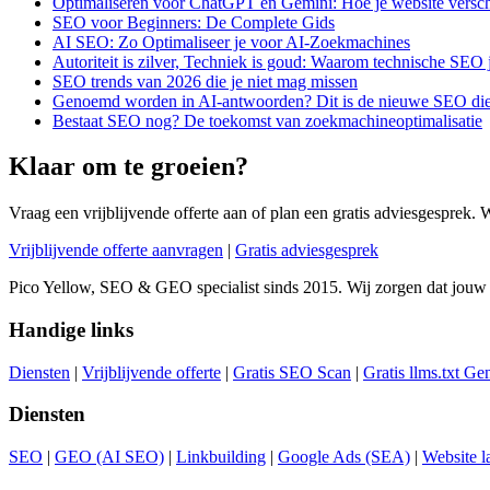
Optimaliseren voor ChatGPT en Gemini: Hoe je website versch
SEO voor Beginners: De Complete Gids
AI SEO: Zo Optimaliseer je voor AI-Zoekmachines
Autoriteit is zilver, Techniek is goud: Waarom technische SEO
SEO trends van 2026 die je niet mag missen
Genoemd worden in AI-antwoorden? Dit is de nieuwe SEO die 
Bestaat SEO nog? De toekomst van zoekmachineoptimalisatie
Klaar om te groeien?
Vraag een vrijblijvende offerte aan of plan een gratis adviesgesprek. 
Vrijblijvende offerte aanvragen
|
Gratis adviesgesprek
Pico Yellow, SEO & GEO specialist sinds 2015. Wij zorgen dat jouw
Handige links
Diensten
|
Vrijblijvende offerte
|
Gratis SEO Scan
|
Gratis llms.txt Ge
Diensten
SEO
|
GEO (AI SEO)
|
Linkbuilding
|
Google Ads (SEA)
|
Website l