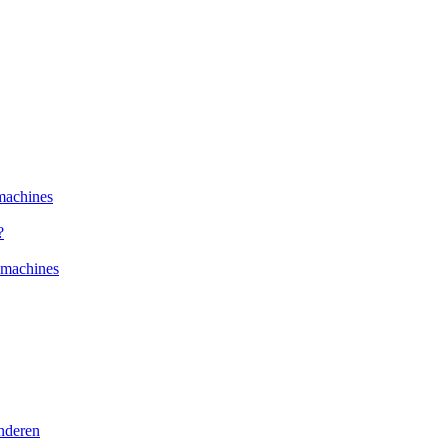
machines
?
kmachines
nderen