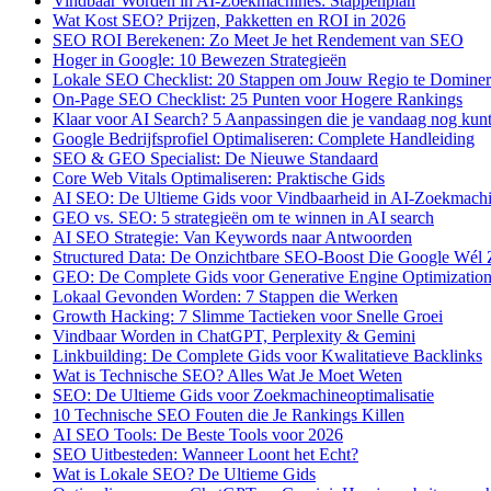
Vindbaar Worden in AI-Zoekmachines: Stappenplan
Wat Kost SEO? Prijzen, Pakketten en ROI in 2026
SEO ROI Berekenen: Zo Meet Je het Rendement van SEO
Hoger in Google: 10 Bewezen Strategieën
Lokale SEO Checklist: 20 Stappen om Jouw Regio te Domine
On-Page SEO Checklist: 25 Punten voor Hogere Rankings
Klaar voor AI Search? 5 Aanpassingen die je vandaag nog kun
Google Bedrijfsprofiel Optimaliseren: Complete Handleiding
SEO & GEO Specialist: De Nieuwe Standaard
Core Web Vitals Optimaliseren: Praktische Gids
AI SEO: De Ultieme Gids voor Vindbaarheid in AI-Zoekmach
GEO vs. SEO: 5 strategieën om te winnen in AI search
AI SEO Strategie: Van Keywords naar Antwoorden
Structured Data: De Onzichtbare SEO-Boost Die Google Wél 
GEO: De Complete Gids voor Generative Engine Optimizatio
Lokaal Gevonden Worden: 7 Stappen die Werken
Growth Hacking: 7 Slimme Tactieken voor Snelle Groei
Vindbaar Worden in ChatGPT, Perplexity & Gemini
Linkbuilding: De Complete Gids voor Kwalitatieve Backlinks
Wat is Technische SEO? Alles Wat Je Moet Weten
SEO: De Ultieme Gids voor Zoekmachineoptimalisatie
10 Technische SEO Fouten die Je Rankings Killen
AI SEO Tools: De Beste Tools voor 2026
SEO Uitbesteden: Wanneer Loont het Echt?
Wat is Lokale SEO? De Ultieme Gids