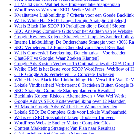
LLMs.txt Gids: Wat het Is + Implementatie Stappenplan
WordPress vs Wix voor SEO: Welke Wint?
Kwalitatieve Linkbuilding: 7 Criteria voor een Goede Backlink
Wat is White Hat SEO? Lange-Termijn Strategie Uitgelegd
Wat is Black Hat SEO? 10 Praktijken die je Bedrijf Slopen
SEO Analyse: Complete Gids voor het Auditen van je Website
Google Reviews Krijgen: Strategie + Templates Zonder Polic
Interne Linkbuilding: De Onderschatte Strategie voor +30% R
SEO Verbeteren: 12-Punts Checklist voor Direct Resultaat
Wat is Conversie? Berekening, Benchmarks + Voorbeelden
ChatGPT vs Google: Waar Zoeken Klanten?
Google Ads Kosten Verlagen: 15 Optimalisaties die CPA Druk
Welke CMS is het Beste voor SEO? WordPress, Webflow of H
CTR Google Ads Verbeteren: 12 Concrete Tactieken
White Hat vs Black Hat Linkbuilding: Het Verschil + Wat Te 
Lokale Vindbaarheid Verbeteren: 8 Tactieken Buiten Google Bed
SEO Strategie: Complete Stappenplan voor Resultaat
Backlinks Kopen: Risico's, Alternatieven + Wat Wel Werkt
Google Ads vs SEO: Kostenvergelijking over 12 Maanden
AI Max in Google Ads: Wat het Is + Wanneer Inzetten
Lokale SEO: De Complete Gids voor Lokale Vindbaarheid
Wat is een SEO Specialist? Taken, Tools en Tarieven
WordPress Website Sneller Maken: Complete Gids
Content Marketing Strategie: Van Plan naar Resultaat
GA4 Instellen: Het Complete Stappenplan