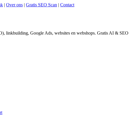
nk
|
Over ons
|
Gratis SEO Scan
|
Contact
), linkbuilding, Google Ads, websites en webshops. Gratis AI & SEO 
rt