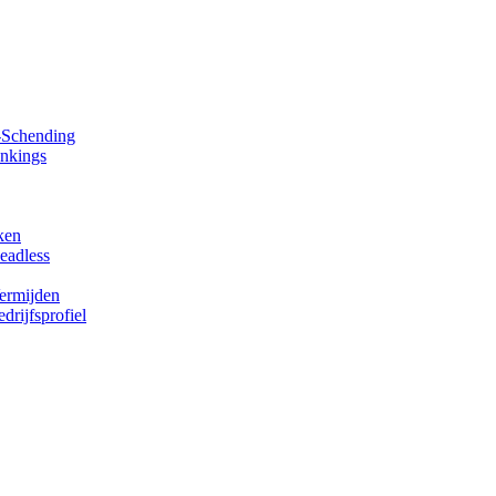
y-Schending
ankings
ken
eadless
Vermijden
rijfsprofiel