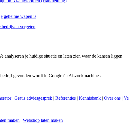
ijnt in AI-antwoorden (Handleiding)
 je geheime wapen is
bedrijven vergeten
We analyseren je huidige situatie en laten zien waar de kansen liggen.
 bedrijf gevonden wordt in Google én AI-zoekmachines.
nerator
|
Gratis adviesgesprek
|
Referenties
|
Kennisbank
|
Over ons
|
Ve
aten maken
|
Webshop laten maken