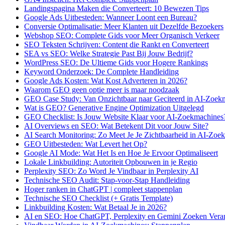
Landingspagina Maken die Converteert: 10 Bewezen Tips
Google Ads Uitbesteden: Wanneer Loont een Bureau?
Conversie Optimalisatie: Meer Klanten uit Dezelfde Bezoekers
Webshop SEO: Complete Gids voor Meer Organisch Verkeer
SEO Teksten Schrijven: Content die Rankt en Converteert
SEA vs SEO: Welke Strategie Past Bij Jouw Bedrijf?
WordPress SEO: De Ultieme Gids voor Hogere Rankings
Keyword Onderzoek: De Complete Handleiding
Google Ads Kosten: Wat Kost Adverteren in 2026?
Waarom GEO geen optie meer is maar noodzaak
GEO Case Study: Van Onzichtbaar naar Geciteerd in AI-Zoek
Wat is GEO? Generative Engine Optimization Uitgelegd
GEO Checklist: Is Jouw Website Klaar voor AI-Zoekmachines
AI Overviews en SEO: Wat Betekent Dit voor Jouw Site?
AI Search Monitoring: Zo Meet Je Je Zichtbaarheid in AI-Zoe
GEO Uitbesteden: Wat Levert het Op?
Google AI Mode: Wat Het Is en Hoe Je Ervoor Optimaliseert
Lokale Linkbuilding: Autoriteit Opbouwen in je Regio
Perplexity SEO: Zo Word Je Vindbaar in Perplexity AI
Technische SEO Audit: Stap-voor-Stap Handleiding
Hoger ranken in ChatGPT | compleet stappenplan
Technische SEO Checklist (+ Gratis Template)
Linkbuilding Kosten: Wat Betaal Je in 2026?
AI en SEO: Hoe ChatGPT, Perplexity en Gemini Zoeken Vera