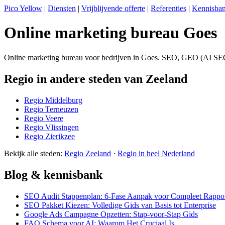
Pico Yellow
|
Diensten
|
Vrijblijvende offerte
|
Referenties
|
Kennisba
Online marketing bureau Goes
Online marketing bureau voor bedrijven in Goes. SEO, GEO (AI SEO
Regio in andere steden van Zeeland
Regio Middelburg
Regio Terneuzen
Regio Veere
Regio Vlissingen
Regio Zierikzee
Bekijk alle steden:
Regio Zeeland
·
Regio in heel Nederland
Blog & kennisbank
SEO Audit Stappenplan: 6-Fase Aanpak voor Compleet Rappo
SEO Pakket Kiezen: Volledige Gids van Basis tot Enterprise
Google Ads Campagne Opzetten: Stap-voor-Stap Gids
FAQ Schema voor AI: Waarom Het Cruciaal Is