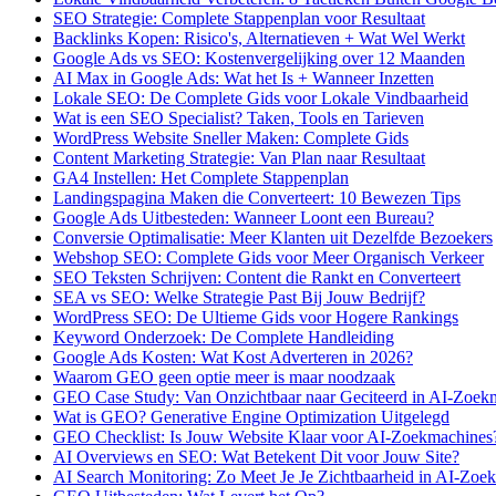
SEO Strategie: Complete Stappenplan voor Resultaat
Backlinks Kopen: Risico's, Alternatieven + Wat Wel Werkt
Google Ads vs SEO: Kostenvergelijking over 12 Maanden
AI Max in Google Ads: Wat het Is + Wanneer Inzetten
Lokale SEO: De Complete Gids voor Lokale Vindbaarheid
Wat is een SEO Specialist? Taken, Tools en Tarieven
WordPress Website Sneller Maken: Complete Gids
Content Marketing Strategie: Van Plan naar Resultaat
GA4 Instellen: Het Complete Stappenplan
Landingspagina Maken die Converteert: 10 Bewezen Tips
Google Ads Uitbesteden: Wanneer Loont een Bureau?
Conversie Optimalisatie: Meer Klanten uit Dezelfde Bezoekers
Webshop SEO: Complete Gids voor Meer Organisch Verkeer
SEO Teksten Schrijven: Content die Rankt en Converteert
SEA vs SEO: Welke Strategie Past Bij Jouw Bedrijf?
WordPress SEO: De Ultieme Gids voor Hogere Rankings
Keyword Onderzoek: De Complete Handleiding
Google Ads Kosten: Wat Kost Adverteren in 2026?
Waarom GEO geen optie meer is maar noodzaak
GEO Case Study: Van Onzichtbaar naar Geciteerd in AI-Zoek
Wat is GEO? Generative Engine Optimization Uitgelegd
GEO Checklist: Is Jouw Website Klaar voor AI-Zoekmachines
AI Overviews en SEO: Wat Betekent Dit voor Jouw Site?
AI Search Monitoring: Zo Meet Je Je Zichtbaarheid in AI-Zoe