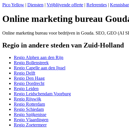
Pico Yellow
|
Diensten
|
Vrijblijvende offerte
|
Referenties
|
Kennisba
Online marketing bureau Goud
Online marketing bureau voor bedrijven in Gouda. SEO, GEO (AI SE
Regio in andere steden van Zuid-Holland
Regio Alphen aan den Rijn
Regio Bollenstreek
Regio Capelle aan den Ijssel
Regio Delft
Regio Den Haag
Regio Dordrecht
Regio Leiden
Regio Leidschendam Voorburg
Regio Rijswijk
Regio Rotterdam
Regio Schiedam
Regio Spijkenisse
Regio Vlaardingen
Regio Zoetermeer