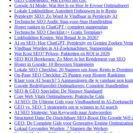
GEO Uitbesteden: Wat Levert het Op?
Google AI Mode: Wat Het Is en Hoe Je Ervoor Optimaliseert
Lokale Linkbuilding: Autoriteit Opbouwen in je Regio
Perplexity SEO: Zo Word Je Vindbaar in Perplexity AI
Technische SEO Audit: Stap-voor-Stap Handleiding
Hoger ranken in ChatGPT | compleet stappenplan
Technische SEO Checklist (+ Gratis Template)
Linkbuilding Kosten: Wat Betaal Je in 2026?
AI en SEO: Hoe ChatGPT, Perplexity en Gemini Zoeken Vera
Vindbaar Worden in AI-Zoekmachines: Stappenplan
Wat Kost SEO? Prijzen, Pakketten en ROI in 2026
SEO ROI Berekenen: Zo Meet Je het Rendement van SEO
Hoger in Google: 10 Bewezen Strategieën
Lokale SEO Checklist: 20 Stappen om Jouw Regio te Domine
On-Page SEO Checklist: 25 Punten voor Hogere Rankings
Klaar voor AI Search? 5 Aanpassingen die je vandaag nog kun
Google Bedrijfsprofiel Optimaliseren: Complete Handleiding
SEO & GEO Specialist: De Nieuwe Standaard
Core Web Vitals Optimaliseren: Praktische Gids
AI SEO: De Ultieme Gids voor Vindbaarheid in AI-Zoekmach
GEO vs. SEO: 5 strategieën om te winnen in AI search
AI SEO Strategie: Van Keywords naar Antwoorden
Structured Data: De Onzichtbare SEO-Boost Die Google Wél 
GEO: De Complete Gids voor Generative Engine Optimizatio
Lokaal Gevonden Worden: 7 Stappen die Werken