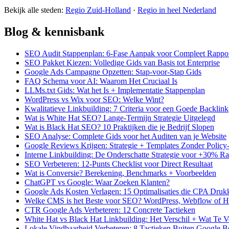
Bekijk alle steden:
Regio Zuid-Holland
·
Regio in heel Nederland
Blog & kennisbank
SEO Audit Stappenplan: 6-Fase Aanpak voor Compleet Rappo
SEO Pakket Kiezen: Volledige Gids van Basis tot Enterprise
Google Ads Campagne Opzetten: Stap-voor-Stap Gids
FAQ Schema voor AI: Waarom Het Cruciaal Is
LLMs.txt Gids: Wat het Is + Implementatie Stappenplan
WordPress vs Wix voor SEO: Welke Wint?
Kwalitatieve Linkbuilding: 7 Criteria voor een Goede Backlink
Wat is White Hat SEO? Lange-Termijn Strategie Uitgelegd
Wat is Black Hat SEO? 10 Praktijken die je Bedrijf Slopen
SEO Analyse: Complete Gids voor het Auditen van je Website
Google Reviews Krijgen: Strategie + Templates Zonder Polic
Interne Linkbuilding: De Onderschatte Strategie voor +30% R
SEO Verbeteren: 12-Punts Checklist voor Direct Resultaat
Wat is Conversie? Berekening, Benchmarks + Voorbeelden
ChatGPT vs Google: Waar Zoeken Klanten?
Google Ads Kosten Verlagen: 15 Optimalisaties die CPA Druk
Welke CMS is het Beste voor SEO? WordPress, Webflow of H
CTR Google Ads Verbeteren: 12 Concrete Tactieken
White Hat vs Black Hat Linkbuilding: Het Verschil + Wat Te 
Lokale Vindbaarheid Verbeteren: 8 Tactieken Buiten Google Bed