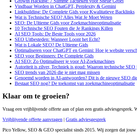
Growth Hacking: 7 Slimme Tactieken voor Snelle Groei
Vindbaar Worden in ChatGPT, Perplexity & Gemini
Linkbuilding: De Complete Gids voor Kwalitatieve Backlinks
Wat is Technische SEO? Alles Wat Je Moet Weten
SEO: De Ultieme Gids voor Zoekmachineoptimalisatie
10 Technische SEO Fouten die Je Rankings Killen
AI SEO Tools: De Beste Tools voor 2026
SEO Uitbesteden: Wanneer Loont het Echt?
Wat is Lokale SEO? De Ultieme Gids
Optimaliseren voor ChatGPT en Gemini: Hoe je website versch
SEO voor Beginners: De Complete Gids
AI SEO: Zo Optimaliseer je voor AI-Zoekmachines
Autoriteit is zilver, Techniek is goud: Waarom technische SEO
SEO trends van 2026 die je niet mag missen
Genoemd worden in AI-antwoorden? Dit is de nieuwe SEO die 
Bestaat SEO nog? De toekomst van zoekmachineoptimalisatie
Klaar om te groeien?
Vraag een vrijblijvende offerte aan of plan een gratis adviesgesprek. 
Vrijblijvende offerte aanvragen
|
Gratis adviesgesprek
Pico Yellow, SEO & GEO specialist sinds 2015. Wij zorgen dat jouw