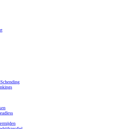
rt
y-Schending
ankings
ken
eadless
Vermijden
rijfsprofiel