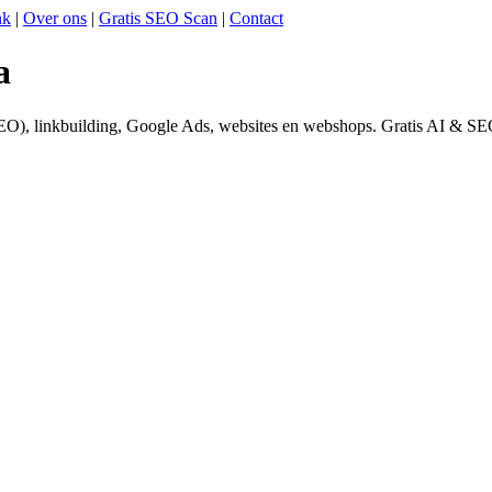
nk
|
Over ons
|
Gratis SEO Scan
|
Contact
a
O), linkbuilding, Google Ads, websites en webshops. Gratis AI & SE