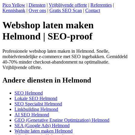
Pico Yellow
|
Diensten
|
Vrijblijvende offerte
|
Referenties
|
Kennisbank
|
Over ons
|
Gratis SEO Scan
|
Contact
Webshop laten maken
Helmond | SEO-proof
Professionele webshop laten maken in Helmond. Snelle,
mobielvriendelijke e-commerce met SEO ingebakken. Gemiddeld
40-70% minder checkout-abandonment na optimalisatie.
Vrijblijvende offerte.
Andere diensten in Helmond
SEO Helmond
Lokale SEO Helmond
SEO Specialist Helmond
Linkbuilding Helmond
AI SEO Helmond
GEO (Generative Engine Optimization) Helmond
SEA (Google Ads) Helmond
Website laten maken Helmond