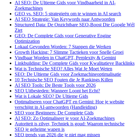
AI SEO: De Ultieme Gids voor Vindbaarheid in AI-
Zoekmachines
GEO vs. SEO: 5 strategieën om te winnen in AI search
AI SEO Strategie: Van Keywords naar Antwoorden
Structured Data: De Onzichtbare SEO-Boost Die Google Wél
Ziet
GEO: De Complete Gids voor Generative Engine
Optimization
Lokaal Gevonden Worden: 7 Stappen die Werken
Growth Hacking: 7 Slimme Tactieken voor Snelle Groei
Vindbaar Worden in ChatGPT, Perplexity & Gemini
Linkbuilding: De Complete Gids voor Kwalitatieve Backlinks
Wat is Technische SEO? Alles Wat Je Moet Weten
SEO: De Ultieme Gids voor Zoekmachineoptimalisatie
10 Technische SEO Fouten die Je Rankings Killen
AI SEO Tools: De Beste Tools voor 2026
SEO Uitbesteden: Wanneer Loont het Echt?
Wat is Lokale SEO? De Ultieme Gids
Optimaliseren voor ChatGPT en Gemini: Hoe je website
verschijnt in AI-antwoorden (Handleiding)
SEO voor Beginners: De Complete Gids
AI SEO: Zo Optimaliseer je voor AI-Zoekmachines
Autoriteit is zilver, Techniek is goud: Waarom technische
SEO je geheime wapen is
SEO trends van 2026 die je niet mag missen