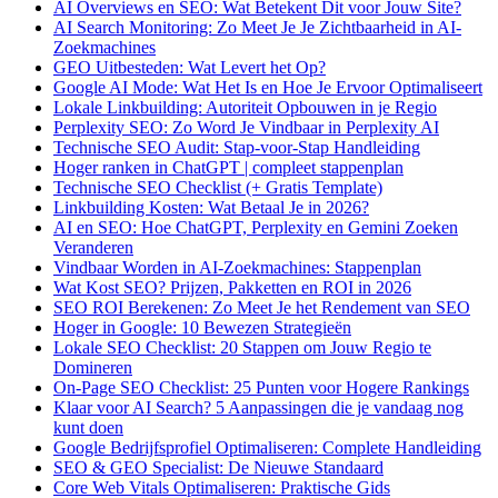
AI Overviews en SEO: Wat Betekent Dit voor Jouw Site?
AI Search Monitoring: Zo Meet Je Je Zichtbaarheid in AI-
Zoekmachines
GEO Uitbesteden: Wat Levert het Op?
Google AI Mode: Wat Het Is en Hoe Je Ervoor Optimaliseert
Lokale Linkbuilding: Autoriteit Opbouwen in je Regio
Perplexity SEO: Zo Word Je Vindbaar in Perplexity AI
Technische SEO Audit: Stap-voor-Stap Handleiding
Hoger ranken in ChatGPT | compleet stappenplan
Technische SEO Checklist (+ Gratis Template)
Linkbuilding Kosten: Wat Betaal Je in 2026?
AI en SEO: Hoe ChatGPT, Perplexity en Gemini Zoeken
Veranderen
Vindbaar Worden in AI-Zoekmachines: Stappenplan
Wat Kost SEO? Prijzen, Pakketten en ROI in 2026
SEO ROI Berekenen: Zo Meet Je het Rendement van SEO
Hoger in Google: 10 Bewezen Strategieën
Lokale SEO Checklist: 20 Stappen om Jouw Regio te
Domineren
On-Page SEO Checklist: 25 Punten voor Hogere Rankings
Klaar voor AI Search? 5 Aanpassingen die je vandaag nog
kunt doen
Google Bedrijfsprofiel Optimaliseren: Complete Handleiding
SEO & GEO Specialist: De Nieuwe Standaard
Core Web Vitals Optimaliseren: Praktische Gids