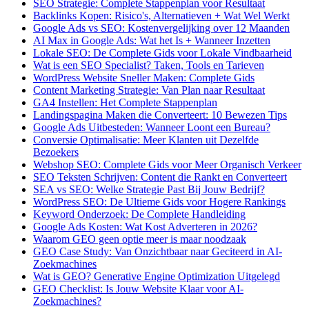
SEO Strategie: Complete Stappenplan voor Resultaat
Backlinks Kopen: Risico's, Alternatieven + Wat Wel Werkt
Google Ads vs SEO: Kostenvergelijking over 12 Maanden
AI Max in Google Ads: Wat het Is + Wanneer Inzetten
Lokale SEO: De Complete Gids voor Lokale Vindbaarheid
Wat is een SEO Specialist? Taken, Tools en Tarieven
WordPress Website Sneller Maken: Complete Gids
Content Marketing Strategie: Van Plan naar Resultaat
GA4 Instellen: Het Complete Stappenplan
Landingspagina Maken die Converteert: 10 Bewezen Tips
Google Ads Uitbesteden: Wanneer Loont een Bureau?
Conversie Optimalisatie: Meer Klanten uit Dezelfde
Bezoekers
Webshop SEO: Complete Gids voor Meer Organisch Verkeer
SEO Teksten Schrijven: Content die Rankt en Converteert
SEA vs SEO: Welke Strategie Past Bij Jouw Bedrijf?
WordPress SEO: De Ultieme Gids voor Hogere Rankings
Keyword Onderzoek: De Complete Handleiding
Google Ads Kosten: Wat Kost Adverteren in 2026?
Waarom GEO geen optie meer is maar noodzaak
GEO Case Study: Van Onzichtbaar naar Geciteerd in AI-
Zoekmachines
Wat is GEO? Generative Engine Optimization Uitgelegd
GEO Checklist: Is Jouw Website Klaar voor AI-
Zoekmachines?