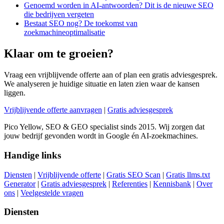
Genoemd worden in AI-antwoorden? Dit is de nieuwe SEO
die bedrijven vergeten
Bestaat SEO nog? De toekomst van
zoekmachineoptimalisatie
Klaar om te groeien?
Vraag een vrijblijvende offerte aan of plan een gratis adviesgesprek.
We analyseren je huidige situatie en laten zien waar de kansen
liggen.
Vrijblijvende offerte aanvragen
|
Gratis adviesgesprek
Pico Yellow, SEO & GEO specialist sinds 2015. Wij zorgen dat
jouw bedrijf gevonden wordt in Google én AI-zoekmachines.
Handige links
Diensten
|
Vrijblijvende offerte
|
Gratis SEO Scan
|
Gratis llms.txt
Generator
|
Gratis adviesgesprek
|
Referenties
|
Kennisbank
|
Over
ons
|
Veelgestelde vragen
Diensten