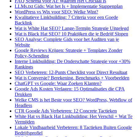
FAQ Schema voor AI: Waarom Het Cruciaal Is
LLMs.txt Gids: Wat het Is + Implementatie Stappenplan
WordPress vs Wix voor SEO: Welke Wint?
Kwalitatieve Linkbuilding: 7 Criteria voor een Goede
Backlink
Wat is White Hat SEO? Lange-Termijn Strategie Uitgelegd
Wat is Black Hat SEO? 10 Praktijken die je Bedrijf Slopen
SEO Analyse: Complete Gids voor het Auditen van je
Website
Google Reviews Krijgen: Strategie + Templates Zonder
Policy-Schending
Interne Linkbuilding: De Onderschatte Strategie voor +30%
Rankings
SEO Verbeteren: 12-Punts Checklist voor Direct Resultaat
Wat is Conversie? Berekening, Benchmarks + Voorbeelden
ChatGPT vs Google: Waar Zoeken Klanten?
Google Ads Kosten Verlagen: 15 Optimalisaties die CPA
Drukken
Welke CMS is het Beste voor SEO? WordPress, Webflow of
Headless
CTR Google Ads Verbeteren: 12 Concrete Tactieken
White Hat vs Black Hat Linkbuilding: Het Verschil + Wat Te
Vermijden
Lokale Vindbaarheid Verbeteren: 8 Tactieken Buiten Google
Bedrijfsprofiel