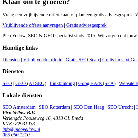
Klaar om te groeien?
Vraag een vrijblijvende offerte aan of plan een gratis adviesgesprek. 
Vrijblijvende offerte aanvragen
|
Gratis adviesgesprek
Pico Yellow, SEO & GEO specialist sinds 2015. Wij zorgen dat jouw
Handige links
Diensten
|
Vrijblijvende offerte
|
Gratis SEO Scan
|
Gratis llms.txt Ge
Diensten
SEO
|
GEO (AI SEO)
|
Linkbuilding
|
Google Ads (SEA)
|
Website l
Lokale diensten
SEO Amsterdam
|
SEO Rotterdam
|
SEO Den Haag
|
SEO Utrecht
|
Pico Yellow B.V.
Verlengde Poolseweg 16, 4818 CL Breda
KVK: 82931933
info@picoyellow.nl
085 060 1310