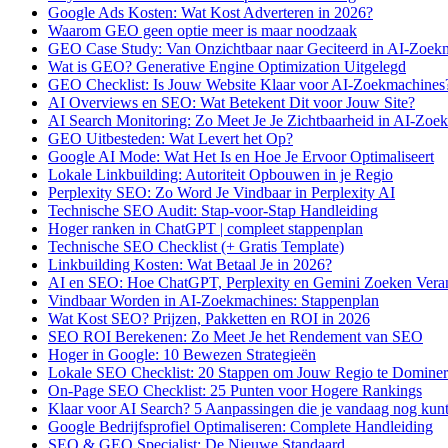
Google Ads Kosten: Wat Kost Adverteren in 2026?
Waarom GEO geen optie meer is maar noodzaak
GEO Case Study: Van Onzichtbaar naar Geciteerd in AI-Zoek
Wat is GEO? Generative Engine Optimization Uitgelegd
GEO Checklist: Is Jouw Website Klaar voor AI-Zoekmachines
AI Overviews en SEO: Wat Betekent Dit voor Jouw Site?
AI Search Monitoring: Zo Meet Je Je Zichtbaarheid in AI-Zoe
GEO Uitbesteden: Wat Levert het Op?
Google AI Mode: Wat Het Is en Hoe Je Ervoor Optimaliseert
Lokale Linkbuilding: Autoriteit Opbouwen in je Regio
Perplexity SEO: Zo Word Je Vindbaar in Perplexity AI
Technische SEO Audit: Stap-voor-Stap Handleiding
Hoger ranken in ChatGPT | compleet stappenplan
Technische SEO Checklist (+ Gratis Template)
Linkbuilding Kosten: Wat Betaal Je in 2026?
AI en SEO: Hoe ChatGPT, Perplexity en Gemini Zoeken Vera
Vindbaar Worden in AI-Zoekmachines: Stappenplan
Wat Kost SEO? Prijzen, Pakketten en ROI in 2026
SEO ROI Berekenen: Zo Meet Je het Rendement van SEO
Hoger in Google: 10 Bewezen Strategieën
Lokale SEO Checklist: 20 Stappen om Jouw Regio te Domine
On-Page SEO Checklist: 25 Punten voor Hogere Rankings
Klaar voor AI Search? 5 Aanpassingen die je vandaag nog kun
Google Bedrijfsprofiel Optimaliseren: Complete Handleiding
SEO & GEO Specialist: De Nieuwe Standaard