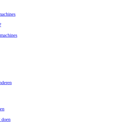
machines
?
kmachines
nderen
ren
t doen