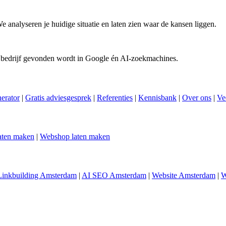
We analyseren je huidige situatie en laten zien waar de kansen liggen.
 bedrijf gevonden wordt in Google én AI-zoekmachines.
nerator
|
Gratis adviesgesprek
|
Referenties
|
Kennisbank
|
Over ons
|
Ve
aten maken
|
Webshop laten maken
Linkbuilding Amsterdam
|
AI SEO Amsterdam
|
Website Amsterdam
|
W