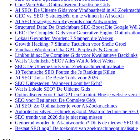
Core Web Vitals Optimaliseren: Praktische Gids
AI SEO: De Ultieme Gids voor Vindbaarheid in AI-Zoekmach
GEO vs. SEO: 5 strategieën om te winnen in AI search
AI SEO Strategie: Van Keywords naar Antwoorden
Structured Data: De Onzichtbare SEO-Boost Die Google Wél 
GEO: De Complete Gids voor Generative Engine Optimizatio
Lokaal Gevonden Worden: 7 Stappen die Werken
Growth Hacking: 7 Slimme Tactieken voor Snelle Groei
Vindbaar Worden in ChatGPT, Perplexity & Gemini
Linkbuilding: De Complete Gids voor Kwalitatieve Backlinks
Wat is Technische SEO? Alles Wat Je Moet Weten
SEO: De Ultieme Gids voor Zoekmachineoptimalisatie
10 Technische SEO Fouten die Je Rankings Killen
AI SEO Tools: De Beste Tools voor 2026
SEO Uitbesteden: Wanneer Loont het Echt?
Wat is Lokale SEO? De Ultieme Gids
Optimaliseren voor ChatGPT en Gemini: Hoe je website versch
SEO voor Beginners: De Complete Gids
AI SEO: Zo Optimaliseer je voor AI-Zoekmachines
Autoriteit is zilver, Techniek is goud: Waarom technische SEO
SEO trends van 2026 die je niet mag missen
Genoemd worden in AI-antwoorden? Dit is de nieuwe SEO die 
Bestaat SEO nog? De toekomst van zoekmachineoptimalisatie