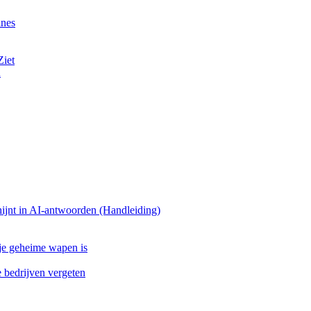
ines
Ziet
n
ijnt in AI-antwoorden (Handleiding)
 je geheime wapen is
bedrijven vergeten