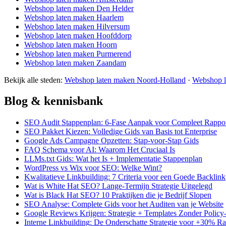
Webshop laten maken Den Helder
Webshop laten maken Haarlem
Webshop laten maken Hilversum
Webshop laten maken Hoofddorp
Webshop laten maken Hoorn
Webshop laten maken Purmerend
Webshop laten maken Zaandam
Bekijk alle steden:
Webshop laten maken Noord-Holland
·
Webshop l
Blog & kennisbank
SEO Audit Stappenplan: 6-Fase Aanpak voor Compleet Rappo
SEO Pakket Kiezen: Volledige Gids van Basis tot Enterprise
Google Ads Campagne Opzetten: Stap-voor-Stap Gids
FAQ Schema voor AI: Waarom Het Cruciaal Is
LLMs.txt Gids: Wat het Is + Implementatie Stappenplan
WordPress vs Wix voor SEO: Welke Wint?
Kwalitatieve Linkbuilding: 7 Criteria voor een Goede Backlink
Wat is White Hat SEO? Lange-Termijn Strategie Uitgelegd
Wat is Black Hat SEO? 10 Praktijken die je Bedrijf Slopen
SEO Analyse: Complete Gids voor het Auditen van je Website
Google Reviews Krijgen: Strategie + Templates Zonder Polic
Interne Linkbuilding: De Onderschatte Strategie voor +30% R