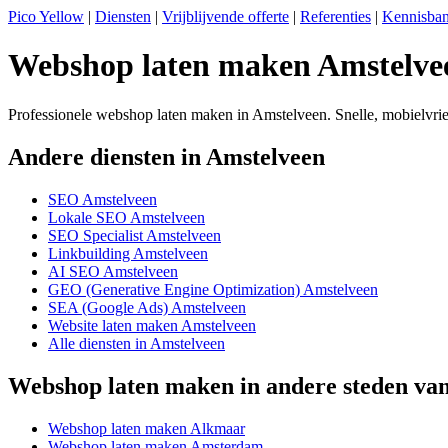
Pico Yellow
|
Diensten
|
Vrijblijvende offerte
|
Referenties
|
Kennisba
Webshop laten maken Amstelve
Professionele webshop laten maken in Amstelveen. Snelle, mobielvr
Andere diensten in Amstelveen
SEO Amstelveen
Lokale SEO Amstelveen
SEO Specialist Amstelveen
Linkbuilding Amstelveen
AI SEO Amstelveen
GEO (Generative Engine Optimization) Amstelveen
SEA (Google Ads) Amstelveen
Website laten maken Amstelveen
Alle diensten in Amstelveen
Webshop laten maken in andere steden va
Webshop laten maken Alkmaar
Webshop laten maken Amsterdam