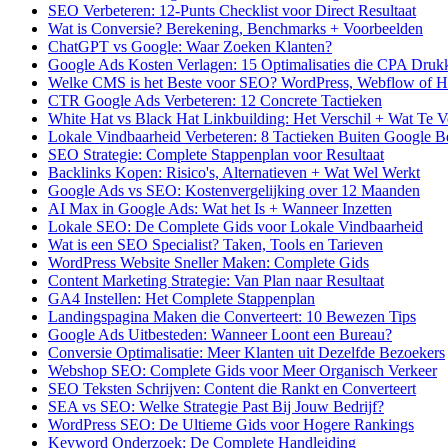
SEO Verbeteren: 12-Punts Checklist voor Direct Resultaat
Wat is Conversie? Berekening, Benchmarks + Voorbeelden
ChatGPT vs Google: Waar Zoeken Klanten?
Google Ads Kosten Verlagen: 15 Optimalisaties die CPA Druk
Welke CMS is het Beste voor SEO? WordPress, Webflow of H
CTR Google Ads Verbeteren: 12 Concrete Tactieken
White Hat vs Black Hat Linkbuilding: Het Verschil + Wat Te 
Lokale Vindbaarheid Verbeteren: 8 Tactieken Buiten Google Bed
SEO Strategie: Complete Stappenplan voor Resultaat
Backlinks Kopen: Risico's, Alternatieven + Wat Wel Werkt
Google Ads vs SEO: Kostenvergelijking over 12 Maanden
AI Max in Google Ads: Wat het Is + Wanneer Inzetten
Lokale SEO: De Complete Gids voor Lokale Vindbaarheid
Wat is een SEO Specialist? Taken, Tools en Tarieven
WordPress Website Sneller Maken: Complete Gids
Content Marketing Strategie: Van Plan naar Resultaat
GA4 Instellen: Het Complete Stappenplan
Landingspagina Maken die Converteert: 10 Bewezen Tips
Google Ads Uitbesteden: Wanneer Loont een Bureau?
Conversie Optimalisatie: Meer Klanten uit Dezelfde Bezoekers
Webshop SEO: Complete Gids voor Meer Organisch Verkeer
SEO Teksten Schrijven: Content die Rankt en Converteert
SEA vs SEO: Welke Strategie Past Bij Jouw Bedrijf?
WordPress SEO: De Ultieme Gids voor Hogere Rankings
Keyword Onderzoek: De Complete Handleiding