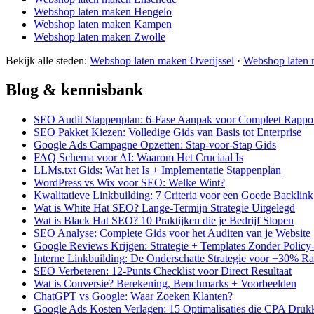
Webshop laten maken Hengelo
Webshop laten maken Kampen
Webshop laten maken Zwolle
Bekijk alle steden:
Webshop laten maken Overijssel
·
Webshop laten 
Blog & kennisbank
SEO Audit Stappenplan: 6-Fase Aanpak voor Compleet Rappo
SEO Pakket Kiezen: Volledige Gids van Basis tot Enterprise
Google Ads Campagne Opzetten: Stap-voor-Stap Gids
FAQ Schema voor AI: Waarom Het Cruciaal Is
LLMs.txt Gids: Wat het Is + Implementatie Stappenplan
WordPress vs Wix voor SEO: Welke Wint?
Kwalitatieve Linkbuilding: 7 Criteria voor een Goede Backlink
Wat is White Hat SEO? Lange-Termijn Strategie Uitgelegd
Wat is Black Hat SEO? 10 Praktijken die je Bedrijf Slopen
SEO Analyse: Complete Gids voor het Auditen van je Website
Google Reviews Krijgen: Strategie + Templates Zonder Polic
Interne Linkbuilding: De Onderschatte Strategie voor +30% R
SEO Verbeteren: 12-Punts Checklist voor Direct Resultaat
Wat is Conversie? Berekening, Benchmarks + Voorbeelden
ChatGPT vs Google: Waar Zoeken Klanten?
Google Ads Kosten Verlagen: 15 Optimalisaties die CPA Druk