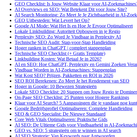
GEO Checklist: Is Jouw Website Klaar voor AI-Zoekmachines
AI Overviews en SEO: Wat Betekent Dit voor Jouw Site?
AI Search Monitoring: Zo Meet Je Je Zichtbaarheid in AI-Zoe
GEO Uitbesteden: Wat Levert het Op?
Google AI Mode: Wat Het Is en Hoe Je Ervoor Optimaliseert
Lokale Linkbuilding: Autoriteit Opbouwen in je Regio
Perplexity SEO: Zo Word Je Vindbaar in Perplexity AI
Technische SEO Audit: Stap-voor-Stap Handleiding
Hoger ranken in ChatGPT | compleet stappenplan
Technische SEO Checklist (+ Gratis Template)
Linkbuilding Kosten: Wat Betaal Je in 2026?
AI en SEO: Hoe ChatGPT, Perplexity en Gemini Zoeken Vera
Vindbaar Worden in AI-Zoekmachines: Stappenplan
Wat Kost SEO? Prijzen, Pakketten en ROI in 2026
SEO ROI Berekenen: Zo Meet Je het Rendement van SEO
Hoger in Google: 10 Bewezen Strategieën
Lokale SEO Checklist: 20 Stappen om Jouw Regio te Domine
On-Page SEO Checklist: 25 Punten voor Hogere Rankings
Klaar voor AI Search? 5 Aanpassingen die je vandaag nog kun
Google Bedrijfsprofiel Optimaliseren: Complete Handleiding
SEO & GEO Specialist: De Nieuwe Standaard
Core Web Vitals Optimaliseren: Praktische Gids
AI SEO: De Ultieme Gids voor Vindbaarheid in AI-Zoekmach
GEO vs. SEO: 5 strategieën om te winnen in AI search
AI SEO Strategie: Van Keywords naar Antwoorden