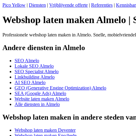
Pico Yellow
|
Diensten
|
Vrijblijvende offerte
|
Referenties
|
Kennisba
Webshop laten maken Almelo |
Professionele webshop laten maken in Almelo. Snelle, mobielvriend
Andere diensten in Almelo
SEO Almelo
Lokale SEO Almelo
SEO Specialist Almelo
Linkbuilding Almelo
AI SEO Almelo
GEO (Generative Engine Optimization) Almelo
SEA (Google Ads) Almelo
Website laten maken Almelo
Alle diensten in Almelo
Webshop laten maken in andere steden van
Webshop laten maken Deventer
Webshop laten maken Enschede