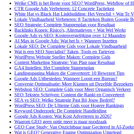
Welke CMS is het Beste voor SEO? WordPress, Webflow of H
CTR Google Ads Verbeteren: 12 Concrete Tactieken
White Hat vs Black Hat Linkbuilding: Het Verschil + Wat Te 
Lokale Vindbaarheid Verbeteren: 8 Tactieken Buiten Google Bed
SEO Strategie: Complete Stappenplan voor Resultaat
Backlinks Kopen: Risico's, Alternatieven + Wat Wel Werkt
Google Ads vs SEO: Kostenvergelijking over 12 Maanden
AI Max in Google Ads: Wat het Is + Wanneer Inzetten
Lokale SEO: De Complete Gids voor Lokale Vindbaarheid
Wat is een SEO Specialist? Taken, Tools en Tarieven
WordPress Website Sneller Maken: Complete Gids
Content Marketing Strategie: Van Plan naar Resultaat
GA4 Instellen: Het Complete Stappenplan
Landingspagina Maken die Converteert: 10 Bewezen Tips
Google Ads Uitbesteden: Wanneer Loont een Bureau?
Conversie Optimalisatie: Meer Klanten uit Dezelfde Bezoekers
Webshop SEO: Complete Gids voor Meer Organisch Verkeer
SEO Teksten Schrijven: Content die Rankt en Converteert
SEA vs SEO: Welke Strategie Past Bij Jouw Bedrijf?
WordPress SEO: De Ultieme Gids voor Hogere Rankings
Keyword Onderzoek: De Complete Handleiding
Google Ads Kosten: Wat Kost Adverteren in 2026?
Waarom GEO geen optie meer is maar noodzaak
GEO Case Study: Van Onzichtbaar naar Geciteerd in AI-Zoek
Wat is GEO? Generative Engine Optimization Uitgelegd