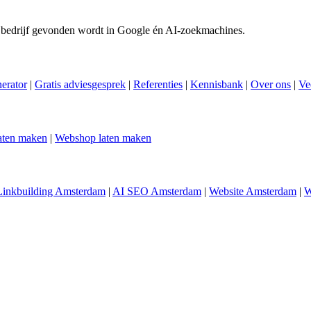
 bedrijf gevonden wordt in Google én AI-zoekmachines.
nerator
|
Gratis adviesgesprek
|
Referenties
|
Kennisbank
|
Over ons
|
Ve
aten maken
|
Webshop laten maken
Linkbuilding Amsterdam
|
AI SEO Amsterdam
|
Website Amsterdam
|
W