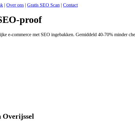
nk
|
Over ons
|
Gratis SEO Scan
|
Contact
 SEO-proof
elijke e-commerce met SEO ingebakken. Gemiddeld 40-70% minder checko
 Overijssel