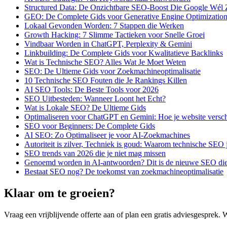
Structured Data: De Onzichtbare SEO-Boost Die Google Wél 
GEO: De Complete Gids voor Generative Engine Optimizatio
Lokaal Gevonden Worden: 7 Stappen die Werken
Growth Hacking: 7 Slimme Tactieken voor Snelle Groei
Vindbaar Worden in ChatGPT, Perplexity & Gemini
Linkbuilding: De Complete Gids voor Kwalitatieve Backlinks
Wat is Technische SEO? Alles Wat Je Moet Weten
SEO: De Ultieme Gids voor Zoekmachineoptimalisatie
10 Technische SEO Fouten die Je Rankings Killen
AI SEO Tools: De Beste Tools voor 2026
SEO Uitbesteden: Wanneer Loont het Echt?
Wat is Lokale SEO? De Ultieme Gids
Optimaliseren voor ChatGPT en Gemini: Hoe je website versch
SEO voor Beginners: De Complete Gids
AI SEO: Zo Optimaliseer je voor AI-Zoekmachines
Autoriteit is zilver, Techniek is goud: Waarom technische SEO
SEO trends van 2026 die je niet mag missen
Genoemd worden in AI-antwoorden? Dit is de nieuwe SEO die 
Bestaat SEO nog? De toekomst van zoekmachineoptimalisatie
Klaar om te groeien?
Vraag een vrijblijvende offerte aan of plan een gratis adviesgesprek. 