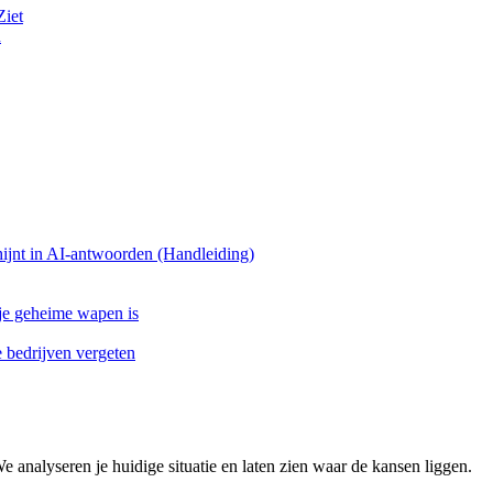
Ziet
n
ijnt in AI-antwoorden (Handleiding)
 je geheime wapen is
bedrijven vergeten
We analyseren je huidige situatie en laten zien waar de kansen liggen.