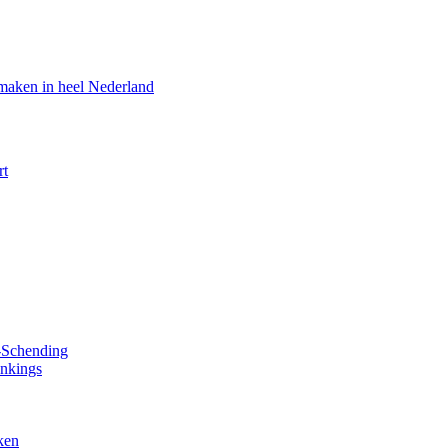
maken in heel Nederland
rt
y-Schending
ankings
ken