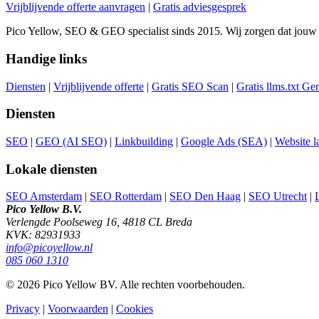
Vrijblijvende offerte aanvragen
|
Gratis adviesgesprek
Pico Yellow, SEO & GEO specialist sinds 2015. Wij zorgen dat jouw
Handige links
Diensten
|
Vrijblijvende offerte
|
Gratis SEO Scan
|
Gratis llms.txt Ge
Diensten
SEO
|
GEO (AI SEO)
|
Linkbuilding
|
Google Ads (SEA)
|
Website l
Lokale diensten
SEO Amsterdam
|
SEO Rotterdam
|
SEO Den Haag
|
SEO Utrecht
|
Pico Yellow B.V.
Verlengde Poolseweg 16, 4818 CL Breda
KVK: 82931933
info@picoyellow.nl
085 060 1310
© 2026 Pico Yellow BV. Alle rechten voorbehouden.
Privacy
|
Voorwaarden
|
Cookies