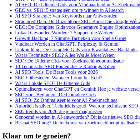
AI SEO: De Ultieme Gids voor Vindbaarheid in AI-Zoekmach
GEO vs. SEO: 5 strategieën om te winnen in AI search
AI SEO Strategie: Van Keywords naar Antwoorden
Structured Data: De Onzichtbare SEO-Boost Die Google Wél 
GEO: De Complete Gids voor Generative Engine Optimizatio
Lokaal Gevonden Worden: 7 Stappen die Werken
Growth Hacking: 7 Slimme Tactieken voor Snelle Groei
Vindbaar Worden in ChatGPT, Perplexity & Gemini
Linkbuilding: De Complete Gids voor Kwalitatieve Backlinks
Wat is Technische SEO? Alles Wat Je Moet Weten
SEO: De Ultieme Gids voor Zoekmachineoptimalisatie
10 Technische SEO Fouten die Je Rankings Killen
AI SEO Tools: De Beste Tools voor 2026
SEO Uitbesteden: Wanneer Loont het Echt?
Wat is Lokale SEO? De Ultieme Gids
Optimaliseren voor ChatGPT en Gemini: Hoe je website versch
SEO voor Beginners: De Complete Gids
AI SEO: Zo Optimaliseer je voor AI-Zoekmachines
Autoriteit is zilver, Techniek is goud: Waarom technische SEO
SEO trends van 2026 die je niet mag missen
Genoemd worden in AI-antwoorden? Dit is de nieuwe SEO die 
Bestaat SEO nog? De toekomst van zoekmachineoptimalisatie
Klaar om te groeien?