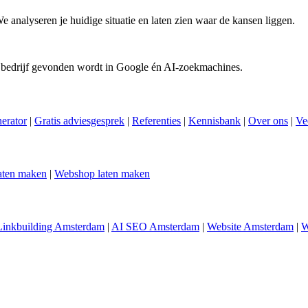
We analyseren je huidige situatie en laten zien waar de kansen liggen.
 bedrijf gevonden wordt in Google én AI-zoekmachines.
nerator
|
Gratis adviesgesprek
|
Referenties
|
Kennisbank
|
Over ons
|
Ve
aten maken
|
Webshop laten maken
Linkbuilding Amsterdam
|
AI SEO Amsterdam
|
Website Amsterdam
|
W