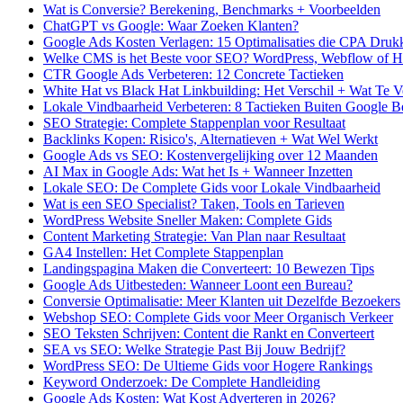
Wat is Conversie? Berekening, Benchmarks + Voorbeelden
ChatGPT vs Google: Waar Zoeken Klanten?
Google Ads Kosten Verlagen: 15 Optimalisaties die CPA Druk
Welke CMS is het Beste voor SEO? WordPress, Webflow of H
CTR Google Ads Verbeteren: 12 Concrete Tactieken
White Hat vs Black Hat Linkbuilding: Het Verschil + Wat Te 
Lokale Vindbaarheid Verbeteren: 8 Tactieken Buiten Google Bed
SEO Strategie: Complete Stappenplan voor Resultaat
Backlinks Kopen: Risico's, Alternatieven + Wat Wel Werkt
Google Ads vs SEO: Kostenvergelijking over 12 Maanden
AI Max in Google Ads: Wat het Is + Wanneer Inzetten
Lokale SEO: De Complete Gids voor Lokale Vindbaarheid
Wat is een SEO Specialist? Taken, Tools en Tarieven
WordPress Website Sneller Maken: Complete Gids
Content Marketing Strategie: Van Plan naar Resultaat
GA4 Instellen: Het Complete Stappenplan
Landingspagina Maken die Converteert: 10 Bewezen Tips
Google Ads Uitbesteden: Wanneer Loont een Bureau?
Conversie Optimalisatie: Meer Klanten uit Dezelfde Bezoekers
Webshop SEO: Complete Gids voor Meer Organisch Verkeer
SEO Teksten Schrijven: Content die Rankt en Converteert
SEA vs SEO: Welke Strategie Past Bij Jouw Bedrijf?
WordPress SEO: De Ultieme Gids voor Hogere Rankings
Keyword Onderzoek: De Complete Handleiding
Google Ads Kosten: Wat Kost Adverteren in 2026?