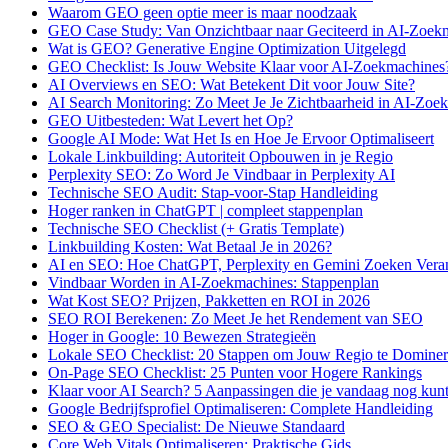
Waarom GEO geen optie meer is maar noodzaak
GEO Case Study: Van Onzichtbaar naar Geciteerd in AI-Zoek
Wat is GEO? Generative Engine Optimization Uitgelegd
GEO Checklist: Is Jouw Website Klaar voor AI-Zoekmachines
AI Overviews en SEO: Wat Betekent Dit voor Jouw Site?
AI Search Monitoring: Zo Meet Je Je Zichtbaarheid in AI-Zoe
GEO Uitbesteden: Wat Levert het Op?
Google AI Mode: Wat Het Is en Hoe Je Ervoor Optimaliseert
Lokale Linkbuilding: Autoriteit Opbouwen in je Regio
Perplexity SEO: Zo Word Je Vindbaar in Perplexity AI
Technische SEO Audit: Stap-voor-Stap Handleiding
Hoger ranken in ChatGPT | compleet stappenplan
Technische SEO Checklist (+ Gratis Template)
Linkbuilding Kosten: Wat Betaal Je in 2026?
AI en SEO: Hoe ChatGPT, Perplexity en Gemini Zoeken Vera
Vindbaar Worden in AI-Zoekmachines: Stappenplan
Wat Kost SEO? Prijzen, Pakketten en ROI in 2026
SEO ROI Berekenen: Zo Meet Je het Rendement van SEO
Hoger in Google: 10 Bewezen Strategieën
Lokale SEO Checklist: 20 Stappen om Jouw Regio te Domine
On-Page SEO Checklist: 25 Punten voor Hogere Rankings
Klaar voor AI Search? 5 Aanpassingen die je vandaag nog kun
Google Bedrijfsprofiel Optimaliseren: Complete Handleiding
SEO & GEO Specialist: De Nieuwe Standaard
Core Web Vitals Optimaliseren: Praktische Gids