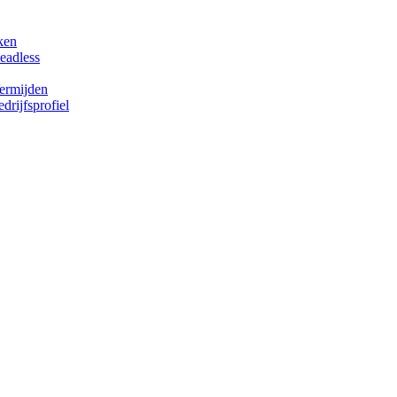
ken
eadless
Vermijden
rijfsprofiel