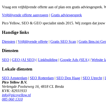
Vraag een vrijblijvende offerte aan of plan een gratis adviesgesprek. 
Vrijblijvende offerte aanvragen
|
Gratis adviesgesprek
Pico Yellow, SEO & GEO specialist sinds 2015. Wij zorgen dat jouw
Handige links
Diensten
|
Vrijblijvende offerte
|
Gratis SEO Scan
|
Gratis llms.txt Ge
Diensten
SEO
|
GEO (AI SEO)
|
Linkbuilding
|
Google Ads (SEA)
|
Website l
Lokale diensten
SEO Amsterdam
|
SEO Rotterdam
|
SEO Den Haag
|
SEO Utrecht
|
Pico Yellow B.V.
Verlengde Poolseweg 16, 4818 CL Breda
KVK: 82931933
info@picoyellow.nl
085 060 1310