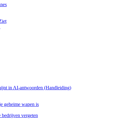
ines
Ziet
n
ijnt in AI-antwoorden (Handleiding)
 je geheime wapen is
bedrijven vergeten