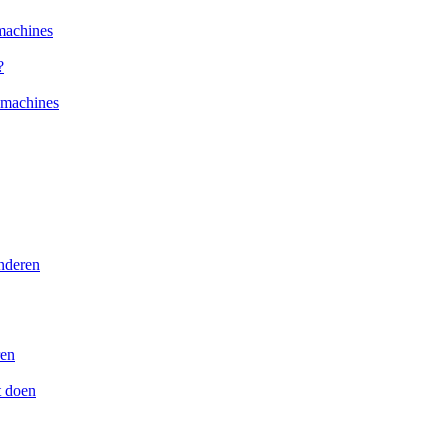
machines
?
kmachines
nderen
ren
t doen