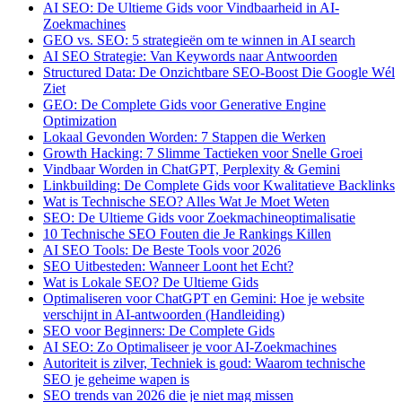
AI SEO: De Ultieme Gids voor Vindbaarheid in AI-
Zoekmachines
GEO vs. SEO: 5 strategieën om te winnen in AI search
AI SEO Strategie: Van Keywords naar Antwoorden
Structured Data: De Onzichtbare SEO-Boost Die Google Wél
Ziet
GEO: De Complete Gids voor Generative Engine
Optimization
Lokaal Gevonden Worden: 7 Stappen die Werken
Growth Hacking: 7 Slimme Tactieken voor Snelle Groei
Vindbaar Worden in ChatGPT, Perplexity & Gemini
Linkbuilding: De Complete Gids voor Kwalitatieve Backlinks
Wat is Technische SEO? Alles Wat Je Moet Weten
SEO: De Ultieme Gids voor Zoekmachineoptimalisatie
10 Technische SEO Fouten die Je Rankings Killen
AI SEO Tools: De Beste Tools voor 2026
SEO Uitbesteden: Wanneer Loont het Echt?
Wat is Lokale SEO? De Ultieme Gids
Optimaliseren voor ChatGPT en Gemini: Hoe je website
verschijnt in AI-antwoorden (Handleiding)
SEO voor Beginners: De Complete Gids
AI SEO: Zo Optimaliseer je voor AI-Zoekmachines
Autoriteit is zilver, Techniek is goud: Waarom technische
SEO je geheime wapen is
SEO trends van 2026 die je niet mag missen