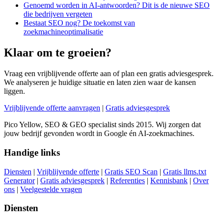
Genoemd worden in AI-antwoorden? Dit is de nieuwe SEO
die bedrijven vergeten
Bestaat SEO nog? De toekomst van
zoekmachineoptimalisatie
Klaar om te groeien?
Vraag een vrijblijvende offerte aan of plan een gratis adviesgesprek.
We analyseren je huidige situatie en laten zien waar de kansen
liggen.
Vrijblijvende offerte aanvragen
|
Gratis adviesgesprek
Pico Yellow, SEO & GEO specialist sinds 2015. Wij zorgen dat
jouw bedrijf gevonden wordt in Google én AI-zoekmachines.
Handige links
Diensten
|
Vrijblijvende offerte
|
Gratis SEO Scan
|
Gratis llms.txt
Generator
|
Gratis adviesgesprek
|
Referenties
|
Kennisbank
|
Over
ons
|
Veelgestelde vragen
Diensten