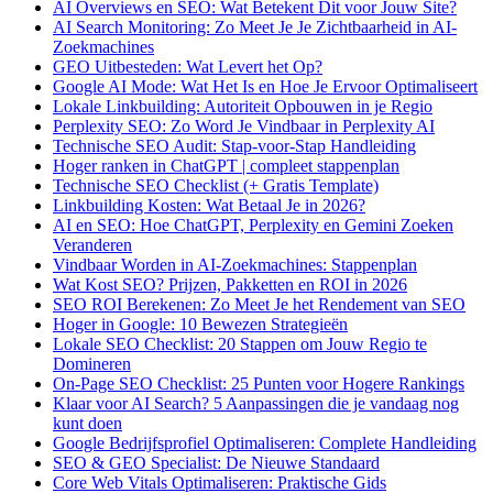
AI Overviews en SEO: Wat Betekent Dit voor Jouw Site?
AI Search Monitoring: Zo Meet Je Je Zichtbaarheid in AI-
Zoekmachines
GEO Uitbesteden: Wat Levert het Op?
Google AI Mode: Wat Het Is en Hoe Je Ervoor Optimaliseert
Lokale Linkbuilding: Autoriteit Opbouwen in je Regio
Perplexity SEO: Zo Word Je Vindbaar in Perplexity AI
Technische SEO Audit: Stap-voor-Stap Handleiding
Hoger ranken in ChatGPT | compleet stappenplan
Technische SEO Checklist (+ Gratis Template)
Linkbuilding Kosten: Wat Betaal Je in 2026?
AI en SEO: Hoe ChatGPT, Perplexity en Gemini Zoeken
Veranderen
Vindbaar Worden in AI-Zoekmachines: Stappenplan
Wat Kost SEO? Prijzen, Pakketten en ROI in 2026
SEO ROI Berekenen: Zo Meet Je het Rendement van SEO
Hoger in Google: 10 Bewezen Strategieën
Lokale SEO Checklist: 20 Stappen om Jouw Regio te
Domineren
On-Page SEO Checklist: 25 Punten voor Hogere Rankings
Klaar voor AI Search? 5 Aanpassingen die je vandaag nog
kunt doen
Google Bedrijfsprofiel Optimaliseren: Complete Handleiding
SEO & GEO Specialist: De Nieuwe Standaard
Core Web Vitals Optimaliseren: Praktische Gids