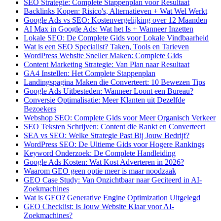
SEO Strategie: Complete Stappenplan voor Resultaat
Backlinks Kopen: Risico's, Alternatieven + Wat Wel Werkt
Google Ads vs SEO: Kostenvergelijking over 12 Maanden
AI Max in Google Ads: Wat het Is + Wanneer Inzetten
Lokale SEO: De Complete Gids voor Lokale Vindbaarheid
Wat is een SEO Specialist? Taken, Tools en Tarieven
WordPress Website Sneller Maken: Complete Gids
Content Marketing Strategie: Van Plan naar Resultaat
GA4 Instellen: Het Complete Stappenplan
Landingspagina Maken die Converteert: 10 Bewezen Tips
Google Ads Uitbesteden: Wanneer Loont een Bureau?
Conversie Optimalisatie: Meer Klanten uit Dezelfde
Bezoekers
Webshop SEO: Complete Gids voor Meer Organisch Verkeer
SEO Teksten Schrijven: Content die Rankt en Converteert
SEA vs SEO: Welke Strategie Past Bij Jouw Bedrijf?
WordPress SEO: De Ultieme Gids voor Hogere Rankings
Keyword Onderzoek: De Complete Handleiding
Google Ads Kosten: Wat Kost Adverteren in 2026?
Waarom GEO geen optie meer is maar noodzaak
GEO Case Study: Van Onzichtbaar naar Geciteerd in AI-
Zoekmachines
Wat is GEO? Generative Engine Optimization Uitgelegd
GEO Checklist: Is Jouw Website Klaar voor AI-
Zoekmachines?