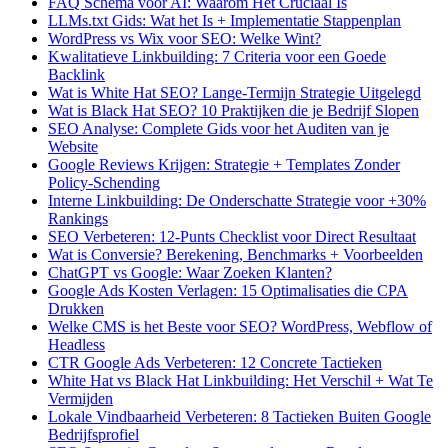
FAQ Schema voor AI: Waarom Het Cruciaal Is
LLMs.txt Gids: Wat het Is + Implementatie Stappenplan
WordPress vs Wix voor SEO: Welke Wint?
Kwalitatieve Linkbuilding: 7 Criteria voor een Goede
Backlink
Wat is White Hat SEO? Lange-Termijn Strategie Uitgelegd
Wat is Black Hat SEO? 10 Praktijken die je Bedrijf Slopen
SEO Analyse: Complete Gids voor het Auditen van je
Website
Google Reviews Krijgen: Strategie + Templates Zonder
Policy-Schending
Interne Linkbuilding: De Onderschatte Strategie voor +30%
Rankings
SEO Verbeteren: 12-Punts Checklist voor Direct Resultaat
Wat is Conversie? Berekening, Benchmarks + Voorbeelden
ChatGPT vs Google: Waar Zoeken Klanten?
Google Ads Kosten Verlagen: 15 Optimalisaties die CPA
Drukken
Welke CMS is het Beste voor SEO? WordPress, Webflow of
Headless
CTR Google Ads Verbeteren: 12 Concrete Tactieken
White Hat vs Black Hat Linkbuilding: Het Verschil + Wat Te
Vermijden
Lokale Vindbaarheid Verbeteren: 8 Tactieken Buiten Google
Bedrijfsprofiel