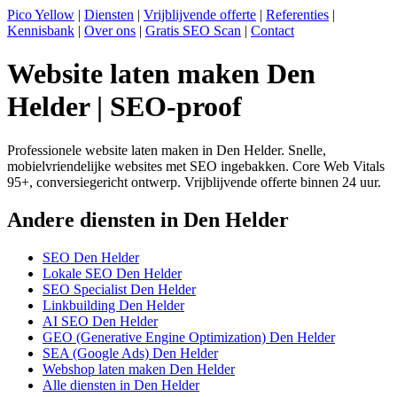
Pico Yellow
|
Diensten
|
Vrijblijvende offerte
|
Referenties
|
Kennisbank
|
Over ons
|
Gratis SEO Scan
|
Contact
Website laten maken Den
Helder | SEO-proof
Professionele website laten maken in Den Helder. Snelle,
mobielvriendelijke websites met SEO ingebakken. Core Web Vitals
95+, conversiegericht ontwerp. Vrijblijvende offerte binnen 24 uur.
Andere diensten in Den Helder
SEO Den Helder
Lokale SEO Den Helder
SEO Specialist Den Helder
Linkbuilding Den Helder
AI SEO Den Helder
GEO (Generative Engine Optimization) Den Helder
SEA (Google Ads) Den Helder
Webshop laten maken Den Helder
Alle diensten in Den Helder