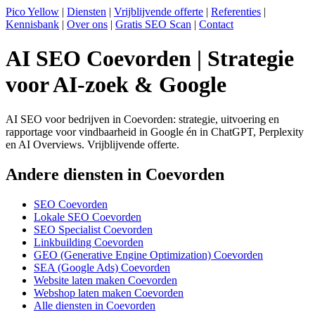
Pico Yellow
|
Diensten
|
Vrijblijvende offerte
|
Referenties
|
Kennisbank
|
Over ons
|
Gratis SEO Scan
|
Contact
AI SEO Coevorden | Strategie
voor AI-zoek & Google
AI SEO voor bedrijven in Coevorden: strategie, uitvoering en
rapportage voor vindbaarheid in Google én in ChatGPT, Perplexity
en AI Overviews. Vrijblijvende offerte.
Andere diensten in Coevorden
SEO Coevorden
Lokale SEO Coevorden
SEO Specialist Coevorden
Linkbuilding Coevorden
GEO (Generative Engine Optimization) Coevorden
SEA (Google Ads) Coevorden
Website laten maken Coevorden
Webshop laten maken Coevorden
Alle diensten in Coevorden