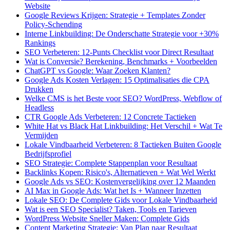
Website
Google Reviews Krijgen: Strategie + Templates Zonder
Policy-Schending
Interne Linkbuilding: De Onderschatte Strategie voor +30%
Rankings
SEO Verbeteren: 12-Punts Checklist voor Direct Resultaat
Wat is Conversie? Berekening, Benchmarks + Voorbeelden
ChatGPT vs Google: Waar Zoeken Klanten?
Google Ads Kosten Verlagen: 15 Optimalisaties die CPA
Drukken
Welke CMS is het Beste voor SEO? WordPress, Webflow of
Headless
CTR Google Ads Verbeteren: 12 Concrete Tactieken
White Hat vs Black Hat Linkbuilding: Het Verschil + Wat Te
Vermijden
Lokale Vindbaarheid Verbeteren: 8 Tactieken Buiten Google
Bedrijfsprofiel
SEO Strategie: Complete Stappenplan voor Resultaat
Backlinks Kopen: Risico's, Alternatieven + Wat Wel Werkt
Google Ads vs SEO: Kostenvergelijking over 12 Maanden
AI Max in Google Ads: Wat het Is + Wanneer Inzetten
Lokale SEO: De Complete Gids voor Lokale Vindbaarheid
Wat is een SEO Specialist? Taken, Tools en Tarieven
WordPress Website Sneller Maken: Complete Gids
Content Marketing Strategie: Van Plan naar Resultaat