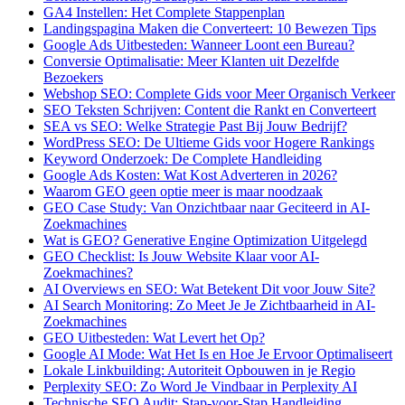
GA4 Instellen: Het Complete Stappenplan
Landingspagina Maken die Converteert: 10 Bewezen Tips
Google Ads Uitbesteden: Wanneer Loont een Bureau?
Conversie Optimalisatie: Meer Klanten uit Dezelfde
Bezoekers
Webshop SEO: Complete Gids voor Meer Organisch Verkeer
SEO Teksten Schrijven: Content die Rankt en Converteert
SEA vs SEO: Welke Strategie Past Bij Jouw Bedrijf?
WordPress SEO: De Ultieme Gids voor Hogere Rankings
Keyword Onderzoek: De Complete Handleiding
Google Ads Kosten: Wat Kost Adverteren in 2026?
Waarom GEO geen optie meer is maar noodzaak
GEO Case Study: Van Onzichtbaar naar Geciteerd in AI-
Zoekmachines
Wat is GEO? Generative Engine Optimization Uitgelegd
GEO Checklist: Is Jouw Website Klaar voor AI-
Zoekmachines?
AI Overviews en SEO: Wat Betekent Dit voor Jouw Site?
AI Search Monitoring: Zo Meet Je Je Zichtbaarheid in AI-
Zoekmachines
GEO Uitbesteden: Wat Levert het Op?
Google AI Mode: Wat Het Is en Hoe Je Ervoor Optimaliseert
Lokale Linkbuilding: Autoriteit Opbouwen in je Regio
Perplexity SEO: Zo Word Je Vindbaar in Perplexity AI
Technische SEO Audit: Stap-voor-Stap Handleiding