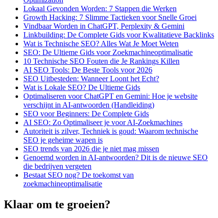
Lokaal Gevonden Worden: 7 Stappen die Werken
Growth Hacking: 7 Slimme Tactieken voor Snelle Groei
Vindbaar Worden in ChatGPT, Perplexity & Gemini
Linkbuilding: De Complete Gids voor Kwalitatieve Backlinks
Wat is Technische SEO? Alles Wat Je Moet Weten
SEO: De Ultieme Gids voor Zoekmachineoptimalisatie
10 Technische SEO Fouten die Je Rankings Killen
AI SEO Tools: De Beste Tools voor 2026
SEO Uitbesteden: Wanneer Loont het Echt?
Wat is Lokale SEO? De Ultieme Gids
Optimaliseren voor ChatGPT en Gemini: Hoe je website
verschijnt in AI-antwoorden (Handleiding)
SEO voor Beginners: De Complete Gids
AI SEO: Zo Optimaliseer je voor AI-Zoekmachines
Autoriteit is zilver, Techniek is goud: Waarom technische
SEO je geheime wapen is
SEO trends van 2026 die je niet mag missen
Genoemd worden in AI-antwoorden? Dit is de nieuwe SEO
die bedrijven vergeten
Bestaat SEO nog? De toekomst van
zoekmachineoptimalisatie
Klaar om te groeien?