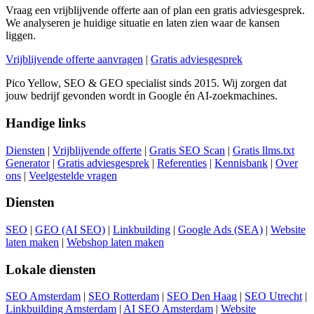
Vraag een vrijblijvende offerte aan of plan een gratis adviesgesprek.
We analyseren je huidige situatie en laten zien waar de kansen
liggen.
Vrijblijvende offerte aanvragen
|
Gratis adviesgesprek
Pico Yellow, SEO & GEO specialist sinds 2015. Wij zorgen dat
jouw bedrijf gevonden wordt in Google én AI-zoekmachines.
Handige links
Diensten
|
Vrijblijvende offerte
|
Gratis SEO Scan
|
Gratis llms.txt
Generator
|
Gratis adviesgesprek
|
Referenties
|
Kennisbank
|
Over
ons
|
Veelgestelde vragen
Diensten
SEO
|
GEO (AI SEO)
|
Linkbuilding
|
Google Ads (SEA)
|
Website
laten maken
|
Webshop laten maken
Lokale diensten
SEO Amsterdam
|
SEO Rotterdam
|
SEO Den Haag
|
SEO Utrecht
|
Linkbuilding Amsterdam
|
AI SEO Amsterdam
|
Website