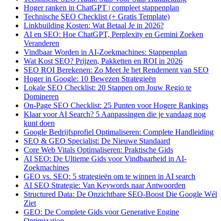
Hoger ranken in ChatGPT | compleet stappenplan
Technische SEO Checklist (+ Gratis Template)
Linkbuilding Kosten: Wat Betaal Je in 2026?
AI en SEO: Hoe ChatGPT, Perplexity en Gemini Zoeken
Veranderen
Vindbaar Worden in AI-Zoekmachines: Stappenplan
Wat Kost SEO? Prijzen, Pakketten en ROI in 2026
SEO ROI Berekenen: Zo Meet Je het Rendement van SEO
Hoger in Google: 10 Bewezen Strategieën
Lokale SEO Checklist: 20 Stappen om Jouw Regio te
Domineren
On-Page SEO Checklist: 25 Punten voor Hogere Rankings
Klaar voor AI Search? 5 Aanpassingen die je vandaag nog
kunt doen
Google Bedrijfsprofiel Optimaliseren: Complete Handleiding
SEO & GEO Specialist: De Nieuwe Standaard
Core Web Vitals Optimaliseren: Praktische Gids
AI SEO: De Ultieme Gids voor Vindbaarheid in AI-
Zoekmachines
GEO vs. SEO: 5 strategieën om te winnen in AI search
AI SEO Strategie: Van Keywords naar Antwoorden
Structured Data: De Onzichtbare SEO-Boost Die Google Wél
Ziet
GEO: De Complete Gids voor Generative Engine
Optimization