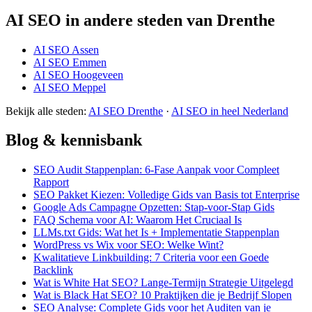
AI SEO in andere steden van Drenthe
AI SEO Assen
AI SEO Emmen
AI SEO Hoogeveen
AI SEO Meppel
Bekijk alle steden:
AI SEO Drenthe
·
AI SEO in heel Nederland
Blog & kennisbank
SEO Audit Stappenplan: 6-Fase Aanpak voor Compleet
Rapport
SEO Pakket Kiezen: Volledige Gids van Basis tot Enterprise
Google Ads Campagne Opzetten: Stap-voor-Stap Gids
FAQ Schema voor AI: Waarom Het Cruciaal Is
LLMs.txt Gids: Wat het Is + Implementatie Stappenplan
WordPress vs Wix voor SEO: Welke Wint?
Kwalitatieve Linkbuilding: 7 Criteria voor een Goede
Backlink
Wat is White Hat SEO? Lange-Termijn Strategie Uitgelegd
Wat is Black Hat SEO? 10 Praktijken die je Bedrijf Slopen
SEO Analyse: Complete Gids voor het Auditen van je