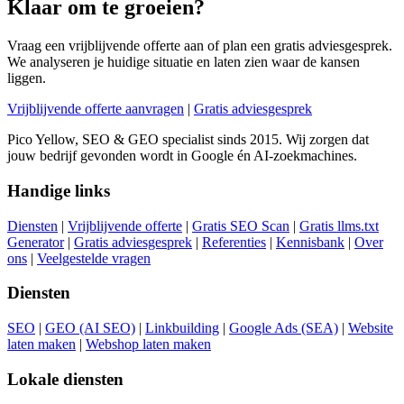
Klaar om te groeien?
Vraag een vrijblijvende offerte aan of plan een gratis adviesgesprek.
We analyseren je huidige situatie en laten zien waar de kansen
liggen.
Vrijblijvende offerte aanvragen
|
Gratis adviesgesprek
Pico Yellow, SEO & GEO specialist sinds 2015. Wij zorgen dat
jouw bedrijf gevonden wordt in Google én AI-zoekmachines.
Handige links
Diensten
|
Vrijblijvende offerte
|
Gratis SEO Scan
|
Gratis llms.txt
Generator
|
Gratis adviesgesprek
|
Referenties
|
Kennisbank
|
Over
ons
|
Veelgestelde vragen
Diensten
SEO
|
GEO (AI SEO)
|
Linkbuilding
|
Google Ads (SEA)
|
Website
laten maken
|
Webshop laten maken
Lokale diensten