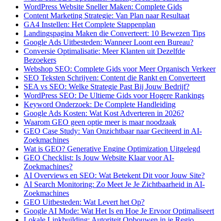
WordPress Website Sneller Maken: Complete Gids
Content Marketing Strategie: Van Plan naar Resultaat
GA4 Instellen: Het Complete Stappenplan
Landingspagina Maken die Converteert: 10 Bewezen Tips
Google Ads Uitbesteden: Wanneer Loont een Bureau?
Conversie Optimalisatie: Meer Klanten uit Dezelfde
Bezoekers
Webshop SEO: Complete Gids voor Meer Organisch Verkeer
SEO Teksten Schrijven: Content die Rankt en Converteert
SEA vs SEO: Welke Strategie Past Bij Jouw Bedrijf?
WordPress SEO: De Ultieme Gids voor Hogere Rankings
Keyword Onderzoek: De Complete Handleiding
Google Ads Kosten: Wat Kost Adverteren in 2026?
Waarom GEO geen optie meer is maar noodzaak
GEO Case Study: Van Onzichtbaar naar Geciteerd in AI-
Zoekmachines
Wat is GEO? Generative Engine Optimization Uitgelegd
GEO Checklist: Is Jouw Website Klaar voor AI-
Zoekmachines?
AI Overviews en SEO: Wat Betekent Dit voor Jouw Site?
AI Search Monitoring: Zo Meet Je Je Zichtbaarheid in AI-
Zoekmachines
GEO Uitbesteden: Wat Levert het Op?
Google AI Mode: Wat Het Is en Hoe Je Ervoor Optimaliseert
Lokale Linkbuilding: Autoriteit Opbouwen in je Regio