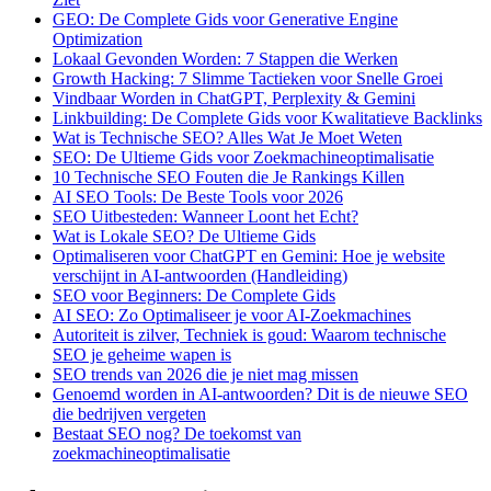
GEO: De Complete Gids voor Generative Engine
Optimization
Lokaal Gevonden Worden: 7 Stappen die Werken
Growth Hacking: 7 Slimme Tactieken voor Snelle Groei
Vindbaar Worden in ChatGPT, Perplexity & Gemini
Linkbuilding: De Complete Gids voor Kwalitatieve Backlinks
Wat is Technische SEO? Alles Wat Je Moet Weten
SEO: De Ultieme Gids voor Zoekmachineoptimalisatie
10 Technische SEO Fouten die Je Rankings Killen
AI SEO Tools: De Beste Tools voor 2026
SEO Uitbesteden: Wanneer Loont het Echt?
Wat is Lokale SEO? De Ultieme Gids
Optimaliseren voor ChatGPT en Gemini: Hoe je website
verschijnt in AI-antwoorden (Handleiding)
SEO voor Beginners: De Complete Gids
AI SEO: Zo Optimaliseer je voor AI-Zoekmachines
Autoriteit is zilver, Techniek is goud: Waarom technische
SEO je geheime wapen is
SEO trends van 2026 die je niet mag missen
Genoemd worden in AI-antwoorden? Dit is de nieuwe SEO
die bedrijven vergeten
Bestaat SEO nog? De toekomst van
zoekmachineoptimalisatie