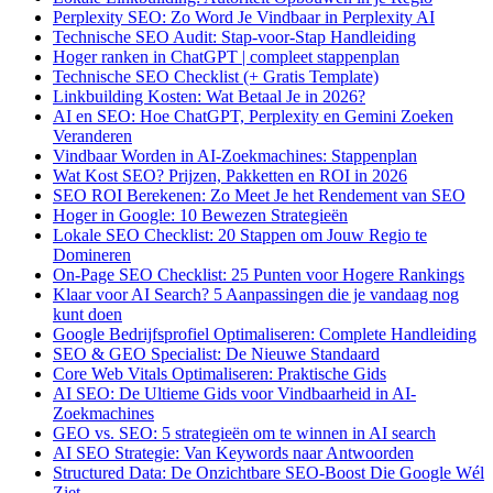
Perplexity SEO: Zo Word Je Vindbaar in Perplexity AI
Technische SEO Audit: Stap-voor-Stap Handleiding
Hoger ranken in ChatGPT | compleet stappenplan
Technische SEO Checklist (+ Gratis Template)
Linkbuilding Kosten: Wat Betaal Je in 2026?
AI en SEO: Hoe ChatGPT, Perplexity en Gemini Zoeken
Veranderen
Vindbaar Worden in AI-Zoekmachines: Stappenplan
Wat Kost SEO? Prijzen, Pakketten en ROI in 2026
SEO ROI Berekenen: Zo Meet Je het Rendement van SEO
Hoger in Google: 10 Bewezen Strategieën
Lokale SEO Checklist: 20 Stappen om Jouw Regio te
Domineren
On-Page SEO Checklist: 25 Punten voor Hogere Rankings
Klaar voor AI Search? 5 Aanpassingen die je vandaag nog
kunt doen
Google Bedrijfsprofiel Optimaliseren: Complete Handleiding
SEO & GEO Specialist: De Nieuwe Standaard
Core Web Vitals Optimaliseren: Praktische Gids
AI SEO: De Ultieme Gids voor Vindbaarheid in AI-
Zoekmachines
GEO vs. SEO: 5 strategieën om te winnen in AI search
AI SEO Strategie: Van Keywords naar Antwoorden
Structured Data: De Onzichtbare SEO-Boost Die Google Wél
Ziet