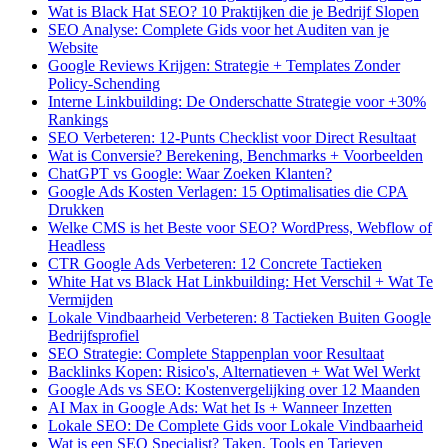
Wat is Black Hat SEO? 10 Praktijken die je Bedrijf Slopen
SEO Analyse: Complete Gids voor het Auditen van je
Website
Google Reviews Krijgen: Strategie + Templates Zonder
Policy-Schending
Interne Linkbuilding: De Onderschatte Strategie voor +30%
Rankings
SEO Verbeteren: 12-Punts Checklist voor Direct Resultaat
Wat is Conversie? Berekening, Benchmarks + Voorbeelden
ChatGPT vs Google: Waar Zoeken Klanten?
Google Ads Kosten Verlagen: 15 Optimalisaties die CPA
Drukken
Welke CMS is het Beste voor SEO? WordPress, Webflow of
Headless
CTR Google Ads Verbeteren: 12 Concrete Tactieken
White Hat vs Black Hat Linkbuilding: Het Verschil + Wat Te
Vermijden
Lokale Vindbaarheid Verbeteren: 8 Tactieken Buiten Google
Bedrijfsprofiel
SEO Strategie: Complete Stappenplan voor Resultaat
Backlinks Kopen: Risico's, Alternatieven + Wat Wel Werkt
Google Ads vs SEO: Kostenvergelijking over 12 Maanden
AI Max in Google Ads: Wat het Is + Wanneer Inzetten
Lokale SEO: De Complete Gids voor Lokale Vindbaarheid
Wat is een SEO Specialist? Taken, Tools en Tarieven