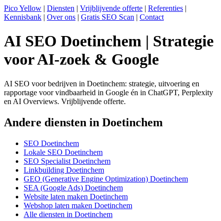
Pico Yellow
|
Diensten
|
Vrijblijvende offerte
|
Referenties
|
Kennisbank
|
Over ons
|
Gratis SEO Scan
|
Contact
AI SEO Doetinchem | Strategie
voor AI-zoek & Google
AI SEO voor bedrijven in Doetinchem: strategie, uitvoering en
rapportage voor vindbaarheid in Google én in ChatGPT, Perplexity
en AI Overviews. Vrijblijvende offerte.
Andere diensten in Doetinchem
SEO Doetinchem
Lokale SEO Doetinchem
SEO Specialist Doetinchem
Linkbuilding Doetinchem
GEO (Generative Engine Optimization) Doetinchem
SEA (Google Ads) Doetinchem
Website laten maken Doetinchem
Webshop laten maken Doetinchem
Alle diensten in Doetinchem