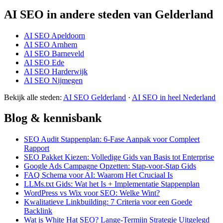
AI SEO in andere steden van Gelderland
AI SEO Apeldoorn
AI SEO Arnhem
AI SEO Barneveld
AI SEO Ede
AI SEO Harderwijk
AI SEO Nijmegen
Bekijk alle steden:
AI SEO Gelderland
·
AI SEO in heel Nederland
Blog & kennisbank
SEO Audit Stappenplan: 6-Fase Aanpak voor Compleet
Rapport
SEO Pakket Kiezen: Volledige Gids van Basis tot Enterprise
Google Ads Campagne Opzetten: Stap-voor-Stap Gids
FAQ Schema voor AI: Waarom Het Cruciaal Is
LLMs.txt Gids: Wat het Is + Implementatie Stappenplan
WordPress vs Wix voor SEO: Welke Wint?
Kwalitatieve Linkbuilding: 7 Criteria voor een Goede
Backlink
Wat is White Hat SEO? Lange-Termijn Strategie Uitgelegd