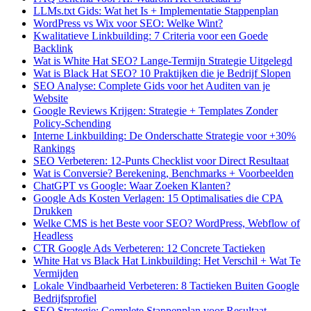
LLMs.txt Gids: Wat het Is + Implementatie Stappenplan
WordPress vs Wix voor SEO: Welke Wint?
Kwalitatieve Linkbuilding: 7 Criteria voor een Goede
Backlink
Wat is White Hat SEO? Lange-Termijn Strategie Uitgelegd
Wat is Black Hat SEO? 10 Praktijken die je Bedrijf Slopen
SEO Analyse: Complete Gids voor het Auditen van je
Website
Google Reviews Krijgen: Strategie + Templates Zonder
Policy-Schending
Interne Linkbuilding: De Onderschatte Strategie voor +30%
Rankings
SEO Verbeteren: 12-Punts Checklist voor Direct Resultaat
Wat is Conversie? Berekening, Benchmarks + Voorbeelden
ChatGPT vs Google: Waar Zoeken Klanten?
Google Ads Kosten Verlagen: 15 Optimalisaties die CPA
Drukken
Welke CMS is het Beste voor SEO? WordPress, Webflow of
Headless
CTR Google Ads Verbeteren: 12 Concrete Tactieken
White Hat vs Black Hat Linkbuilding: Het Verschil + Wat Te
Vermijden
Lokale Vindbaarheid Verbeteren: 8 Tactieken Buiten Google
Bedrijfsprofiel
SEO Strategie: Complete Stappenplan voor Resultaat