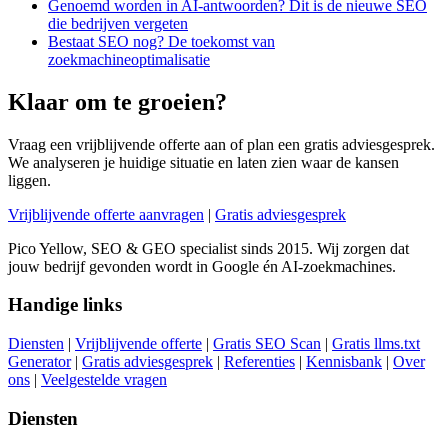
Genoemd worden in AI-antwoorden? Dit is de nieuwe SEO
die bedrijven vergeten
Bestaat SEO nog? De toekomst van
zoekmachineoptimalisatie
Klaar om te groeien?
Vraag een vrijblijvende offerte aan of plan een gratis adviesgesprek.
We analyseren je huidige situatie en laten zien waar de kansen
liggen.
Vrijblijvende offerte aanvragen
|
Gratis adviesgesprek
Pico Yellow, SEO & GEO specialist sinds 2015. Wij zorgen dat
jouw bedrijf gevonden wordt in Google én AI-zoekmachines.
Handige links
Diensten
|
Vrijblijvende offerte
|
Gratis SEO Scan
|
Gratis llms.txt
Generator
|
Gratis adviesgesprek
|
Referenties
|
Kennisbank
|
Over
ons
|
Veelgestelde vragen
Diensten