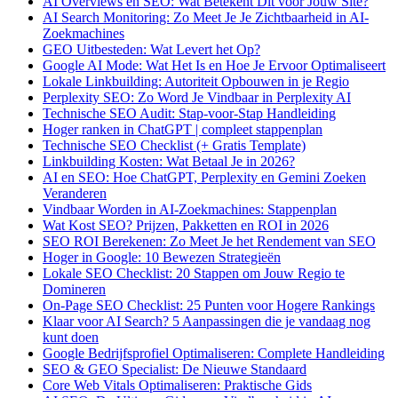
AI Overviews en SEO: Wat Betekent Dit voor Jouw Site?
AI Search Monitoring: Zo Meet Je Je Zichtbaarheid in AI-
Zoekmachines
GEO Uitbesteden: Wat Levert het Op?
Google AI Mode: Wat Het Is en Hoe Je Ervoor Optimaliseert
Lokale Linkbuilding: Autoriteit Opbouwen in je Regio
Perplexity SEO: Zo Word Je Vindbaar in Perplexity AI
Technische SEO Audit: Stap-voor-Stap Handleiding
Hoger ranken in ChatGPT | compleet stappenplan
Technische SEO Checklist (+ Gratis Template)
Linkbuilding Kosten: Wat Betaal Je in 2026?
AI en SEO: Hoe ChatGPT, Perplexity en Gemini Zoeken
Veranderen
Vindbaar Worden in AI-Zoekmachines: Stappenplan
Wat Kost SEO? Prijzen, Pakketten en ROI in 2026
SEO ROI Berekenen: Zo Meet Je het Rendement van SEO
Hoger in Google: 10 Bewezen Strategieën
Lokale SEO Checklist: 20 Stappen om Jouw Regio te
Domineren
On-Page SEO Checklist: 25 Punten voor Hogere Rankings
Klaar voor AI Search? 5 Aanpassingen die je vandaag nog
kunt doen
Google Bedrijfsprofiel Optimaliseren: Complete Handleiding
SEO & GEO Specialist: De Nieuwe Standaard
Core Web Vitals Optimaliseren: Praktische Gids