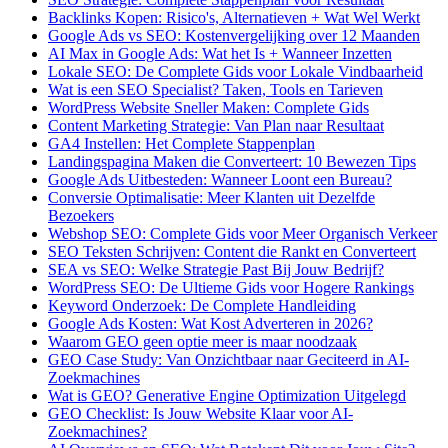
Backlinks Kopen: Risico's, Alternatieven + Wat Wel Werkt
Google Ads vs SEO: Kostenvergelijking over 12 Maanden
AI Max in Google Ads: Wat het Is + Wanneer Inzetten
Lokale SEO: De Complete Gids voor Lokale Vindbaarheid
Wat is een SEO Specialist? Taken, Tools en Tarieven
WordPress Website Sneller Maken: Complete Gids
Content Marketing Strategie: Van Plan naar Resultaat
GA4 Instellen: Het Complete Stappenplan
Landingspagina Maken die Converteert: 10 Bewezen Tips
Google Ads Uitbesteden: Wanneer Loont een Bureau?
Conversie Optimalisatie: Meer Klanten uit Dezelfde
Bezoekers
Webshop SEO: Complete Gids voor Meer Organisch Verkeer
SEO Teksten Schrijven: Content die Rankt en Converteert
SEA vs SEO: Welke Strategie Past Bij Jouw Bedrijf?
WordPress SEO: De Ultieme Gids voor Hogere Rankings
Keyword Onderzoek: De Complete Handleiding
Google Ads Kosten: Wat Kost Adverteren in 2026?
Waarom GEO geen optie meer is maar noodzaak
GEO Case Study: Van Onzichtbaar naar Geciteerd in AI-
Zoekmachines
Wat is GEO? Generative Engine Optimization Uitgelegd
GEO Checklist: Is Jouw Website Klaar voor AI-
Zoekmachines?