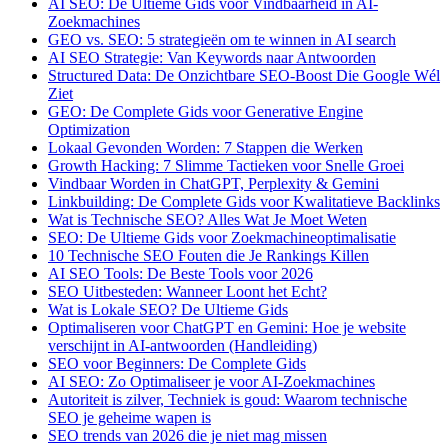
AI SEO: De Ultieme Gids voor Vindbaarheid in AI-
Zoekmachines
GEO vs. SEO: 5 strategieën om te winnen in AI search
AI SEO Strategie: Van Keywords naar Antwoorden
Structured Data: De Onzichtbare SEO-Boost Die Google Wél
Ziet
GEO: De Complete Gids voor Generative Engine
Optimization
Lokaal Gevonden Worden: 7 Stappen die Werken
Growth Hacking: 7 Slimme Tactieken voor Snelle Groei
Vindbaar Worden in ChatGPT, Perplexity & Gemini
Linkbuilding: De Complete Gids voor Kwalitatieve Backlinks
Wat is Technische SEO? Alles Wat Je Moet Weten
SEO: De Ultieme Gids voor Zoekmachineoptimalisatie
10 Technische SEO Fouten die Je Rankings Killen
AI SEO Tools: De Beste Tools voor 2026
SEO Uitbesteden: Wanneer Loont het Echt?
Wat is Lokale SEO? De Ultieme Gids
Optimaliseren voor ChatGPT en Gemini: Hoe je website
verschijnt in AI-antwoorden (Handleiding)
SEO voor Beginners: De Complete Gids
AI SEO: Zo Optimaliseer je voor AI-Zoekmachines
Autoriteit is zilver, Techniek is goud: Waarom technische
SEO je geheime wapen is
SEO trends van 2026 die je niet mag missen