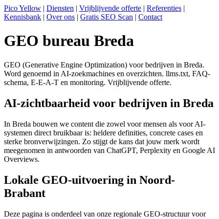
Pico Yellow
|
Diensten
|
Vrijblijvende offerte
|
Referenties
|
Kennisbank
|
Over ons
|
Gratis SEO Scan
|
Contact
GEO bureau Breda
GEO (Generative Engine Optimization) voor bedrijven in Breda.
Word genoemd in AI-zoekmachines en overzichten. llms.txt, FAQ-
schema, E-E-A-T en monitoring. Vrijblijvende offerte.
AI-zichtbaarheid voor bedrijven in Breda
In Breda bouwen we content die zowel voor mensen als voor AI-
systemen direct bruikbaar is: heldere definities, concrete cases en
sterke bronverwijzingen. Zo stijgt de kans dat jouw merk wordt
meegenomen in antwoorden van ChatGPT, Perplexity en Google AI
Overviews.
Lokale GEO-uitvoering in Noord-
Brabant
Deze pagina is onderdeel van onze regionale GEO-structuur voor