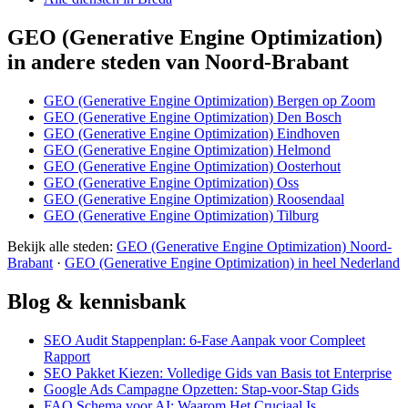
GEO (Generative Engine Optimization)
in andere steden van Noord-Brabant
GEO (Generative Engine Optimization) Bergen op Zoom
GEO (Generative Engine Optimization) Den Bosch
GEO (Generative Engine Optimization) Eindhoven
GEO (Generative Engine Optimization) Helmond
GEO (Generative Engine Optimization) Oosterhout
GEO (Generative Engine Optimization) Oss
GEO (Generative Engine Optimization) Roosendaal
GEO (Generative Engine Optimization) Tilburg
Bekijk alle steden:
GEO (Generative Engine Optimization) Noord-
Brabant
·
GEO (Generative Engine Optimization) in heel Nederland
Blog & kennisbank
SEO Audit Stappenplan: 6-Fase Aanpak voor Compleet
Rapport
SEO Pakket Kiezen: Volledige Gids van Basis tot Enterprise
Google Ads Campagne Opzetten: Stap-voor-Stap Gids
FAQ Schema voor AI: Waarom Het Cruciaal Is