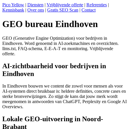
Pico Yellow
|
Diensten
|
Vrijblijvende offerte
|
Referenties
|
Kennisbank
|
Over ons
|
Gratis SEO Scan
|
Contact
GEO bureau Eindhoven
GEO (Generative Engine Optimization) voor bedrijven in
Eindhoven. Word genoemd in AI-zoekmachines en overzichten.
llms.txt, FAQ-schema, E-E-A-T en monitoring. Vrijblijvende
offerte.
AI-zichtbaarheid voor bedrijven in
Eindhoven
In Eindhoven bouwen we content die zowel voor mensen als voor
AI-systemen direct bruikbaar is: heldere definities, concrete cases en
sterke bronverwijzingen. Zo stijgt de kans dat jouw merk wordt
meegenomen in antwoorden van ChatGPT, Perplexity en Google AI
Overviews.
Lokale GEO-uitvoering in Noord-
Brabant