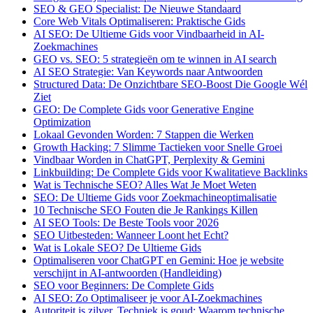
SEO & GEO Specialist: De Nieuwe Standaard
Core Web Vitals Optimaliseren: Praktische Gids
AI SEO: De Ultieme Gids voor Vindbaarheid in AI-
Zoekmachines
GEO vs. SEO: 5 strategieën om te winnen in AI search
AI SEO Strategie: Van Keywords naar Antwoorden
Structured Data: De Onzichtbare SEO-Boost Die Google Wél
Ziet
GEO: De Complete Gids voor Generative Engine
Optimization
Lokaal Gevonden Worden: 7 Stappen die Werken
Growth Hacking: 7 Slimme Tactieken voor Snelle Groei
Vindbaar Worden in ChatGPT, Perplexity & Gemini
Linkbuilding: De Complete Gids voor Kwalitatieve Backlinks
Wat is Technische SEO? Alles Wat Je Moet Weten
SEO: De Ultieme Gids voor Zoekmachineoptimalisatie
10 Technische SEO Fouten die Je Rankings Killen
AI SEO Tools: De Beste Tools voor 2026
SEO Uitbesteden: Wanneer Loont het Echt?
Wat is Lokale SEO? De Ultieme Gids
Optimaliseren voor ChatGPT en Gemini: Hoe je website
verschijnt in AI-antwoorden (Handleiding)
SEO voor Beginners: De Complete Gids
AI SEO: Zo Optimaliseer je voor AI-Zoekmachines
Autoriteit is zilver, Techniek is goud: Waarom technische