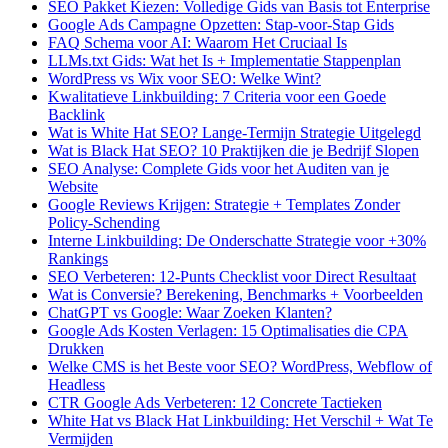
SEO Pakket Kiezen: Volledige Gids van Basis tot Enterprise
Google Ads Campagne Opzetten: Stap-voor-Stap Gids
FAQ Schema voor AI: Waarom Het Cruciaal Is
LLMs.txt Gids: Wat het Is + Implementatie Stappenplan
WordPress vs Wix voor SEO: Welke Wint?
Kwalitatieve Linkbuilding: 7 Criteria voor een Goede
Backlink
Wat is White Hat SEO? Lange-Termijn Strategie Uitgelegd
Wat is Black Hat SEO? 10 Praktijken die je Bedrijf Slopen
SEO Analyse: Complete Gids voor het Auditen van je
Website
Google Reviews Krijgen: Strategie + Templates Zonder
Policy-Schending
Interne Linkbuilding: De Onderschatte Strategie voor +30%
Rankings
SEO Verbeteren: 12-Punts Checklist voor Direct Resultaat
Wat is Conversie? Berekening, Benchmarks + Voorbeelden
ChatGPT vs Google: Waar Zoeken Klanten?
Google Ads Kosten Verlagen: 15 Optimalisaties die CPA
Drukken
Welke CMS is het Beste voor SEO? WordPress, Webflow of
Headless
CTR Google Ads Verbeteren: 12 Concrete Tactieken
White Hat vs Black Hat Linkbuilding: Het Verschil + Wat Te
Vermijden