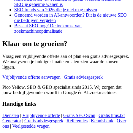
SEO je geheime wapen is
SEO trends van 2026 die je niet mag missen
Genoemd worden in AI-antwoorden? Dit is de nieuwe SEO
die bedrijven vergeten
Bestaat SEO nog? De toekomst van
zoekmachineoptimalisatie
Klaar om te groeien?
Vraag een vrijblijvende offerte aan of plan een gratis adviesgesprek.
We analyseren je huidige situatie en laten zien waar de kansen
liggen.
Vrijblijvende offerte aanvragen
|
Gratis adviesgesprek
Pico Yellow, SEO & GEO specialist sinds 2015. Wij zorgen dat
jouw bedrijf gevonden wordt in Google én AI-zoekmachines.
Handige links
Diensten
|
Vrijblijvende offerte
|
Gratis SEO Scan
|
Gratis llms.txt
Generator
|
Gratis adviesgesprek
|
Referenties
|
Kennisbank
|
Over
ons
|
Veelgestelde vragen