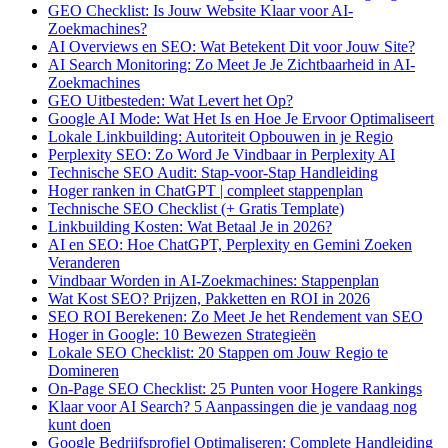
GEO Checklist: Is Jouw Website Klaar voor AI-
Zoekmachines?
AI Overviews en SEO: Wat Betekent Dit voor Jouw Site?
AI Search Monitoring: Zo Meet Je Je Zichtbaarheid in AI-
Zoekmachines
GEO Uitbesteden: Wat Levert het Op?
Google AI Mode: Wat Het Is en Hoe Je Ervoor Optimaliseert
Lokale Linkbuilding: Autoriteit Opbouwen in je Regio
Perplexity SEO: Zo Word Je Vindbaar in Perplexity AI
Technische SEO Audit: Stap-voor-Stap Handleiding
Hoger ranken in ChatGPT | compleet stappenplan
Technische SEO Checklist (+ Gratis Template)
Linkbuilding Kosten: Wat Betaal Je in 2026?
AI en SEO: Hoe ChatGPT, Perplexity en Gemini Zoeken
Veranderen
Vindbaar Worden in AI-Zoekmachines: Stappenplan
Wat Kost SEO? Prijzen, Pakketten en ROI in 2026
SEO ROI Berekenen: Zo Meet Je het Rendement van SEO
Hoger in Google: 10 Bewezen Strategieën
Lokale SEO Checklist: 20 Stappen om Jouw Regio te
Domineren
On-Page SEO Checklist: 25 Punten voor Hogere Rankings
Klaar voor AI Search? 5 Aanpassingen die je vandaag nog
kunt doen
Google Bedrijfsprofiel Optimaliseren: Complete Handleiding