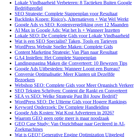
Lokale Vindbaarheid Verbeteren: 8 Tactieken Buiten Google
Bedrijfsprofiel
SEO Strategie: Complete Stappenplan voor Resultaat
Backlinks Kopen: Risico's, Alternatieven + Wat Wel Werkt
Google Ads vs SEO: Kostenvergelijking over 12 Maanden
AI Max in Google Ads: Wat het Is + Wanneer Inzetten
Lokale SEO: De Complete Gids voor Lokale Vindbaarheid
Wat is een SEO Specialist? Taken, Tools en Tarieven
WordPress Website Sneller Maken: Complete Gids
Content Marketing Strategie: Van Plan naar Resultaat
GA4 Instellen: Het Complete Stappenplan
Landingspagina Maken die Converteert: 10 Bewezen Tips
Google Ads Uitbesteden: Wanneer Loont een Bureau?
Conversie Optimalisatie: Meer Klanten uit Dezelfde
Bezoekers
Webshop SEO: Complete Gids voor Meer Organisch Verkeer
SEO Teksten Schrijven: Content die Rankt en Converteert
SEA vs SEO: Welke Strategie Past Bij Jouw Bedrijf?
WordPress SEO: De Ultieme Gids voor Hogere Rankings
Keyword Onderzoek: De Complete Handleiding
Google Ads Kosten: Wat Kost Adverteren in 2026?
Waarom GEO geen optie meer is maar noodzaak
GEO Case Study: Van Onzichtbaar naar Geciteerd in AI-
Zoekmachines
Wat is GEO? Generative Engine Optimization Uitgelegd