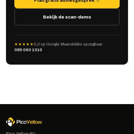
Plan gratis adviesgesprek →
Bekijk de scan-demo
★★★★★
5,0
op Google
·
Maandelijks opzegbaar
·
085 060 1310
Pico Yellow BV