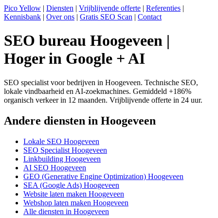
Pico Yellow
|
Diensten
|
Vrijblijvende offerte
|
Referenties
|
Kennisbank
|
Over ons
|
Gratis SEO Scan
|
Contact
SEO bureau Hoogeveen |
Hoger in Google + AI
SEO specialist voor bedrijven in Hoogeveen. Technische SEO,
lokale vindbaarheid en AI-zoekmachines. Gemiddeld +186%
organisch verkeer in 12 maanden. Vrijblijvende offerte in 24 uur.
Andere diensten in Hoogeveen
Lokale SEO Hoogeveen
SEO Specialist Hoogeveen
Linkbuilding Hoogeveen
AI SEO Hoogeveen
GEO (Generative Engine Optimization) Hoogeveen
SEA (Google Ads) Hoogeveen
Website laten maken Hoogeveen
Webshop laten maken Hoogeveen
Alle diensten in Hoogeveen