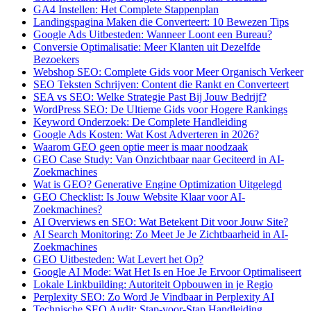
GA4 Instellen: Het Complete Stappenplan
Landingspagina Maken die Converteert: 10 Bewezen Tips
Google Ads Uitbesteden: Wanneer Loont een Bureau?
Conversie Optimalisatie: Meer Klanten uit Dezelfde
Bezoekers
Webshop SEO: Complete Gids voor Meer Organisch Verkeer
SEO Teksten Schrijven: Content die Rankt en Converteert
SEA vs SEO: Welke Strategie Past Bij Jouw Bedrijf?
WordPress SEO: De Ultieme Gids voor Hogere Rankings
Keyword Onderzoek: De Complete Handleiding
Google Ads Kosten: Wat Kost Adverteren in 2026?
Waarom GEO geen optie meer is maar noodzaak
GEO Case Study: Van Onzichtbaar naar Geciteerd in AI-
Zoekmachines
Wat is GEO? Generative Engine Optimization Uitgelegd
GEO Checklist: Is Jouw Website Klaar voor AI-
Zoekmachines?
AI Overviews en SEO: Wat Betekent Dit voor Jouw Site?
AI Search Monitoring: Zo Meet Je Je Zichtbaarheid in AI-
Zoekmachines
GEO Uitbesteden: Wat Levert het Op?
Google AI Mode: Wat Het Is en Hoe Je Ervoor Optimaliseert
Lokale Linkbuilding: Autoriteit Opbouwen in je Regio
Perplexity SEO: Zo Word Je Vindbaar in Perplexity AI
Technische SEO Audit: Stap-voor-Stap Handleiding