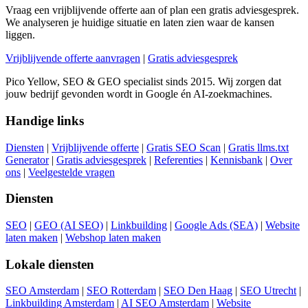
Vraag een vrijblijvende offerte aan of plan een gratis adviesgesprek.
We analyseren je huidige situatie en laten zien waar de kansen
liggen.
Vrijblijvende offerte aanvragen
|
Gratis adviesgesprek
Pico Yellow, SEO & GEO specialist sinds 2015. Wij zorgen dat
jouw bedrijf gevonden wordt in Google én AI-zoekmachines.
Handige links
Diensten
|
Vrijblijvende offerte
|
Gratis SEO Scan
|
Gratis llms.txt
Generator
|
Gratis adviesgesprek
|
Referenties
|
Kennisbank
|
Over
ons
|
Veelgestelde vragen
Diensten
SEO
|
GEO (AI SEO)
|
Linkbuilding
|
Google Ads (SEA)
|
Website
laten maken
|
Webshop laten maken
Lokale diensten
SEO Amsterdam
|
SEO Rotterdam
|
SEO Den Haag
|
SEO Utrecht
|
Linkbuilding Amsterdam
|
AI SEO Amsterdam
|
Website