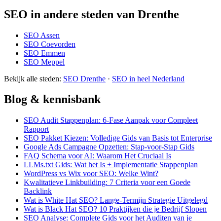
SEO in andere steden van Drenthe
SEO Assen
SEO Coevorden
SEO Emmen
SEO Meppel
Bekijk alle steden:
SEO Drenthe
·
SEO in heel Nederland
Blog & kennisbank
SEO Audit Stappenplan: 6-Fase Aanpak voor Compleet
Rapport
SEO Pakket Kiezen: Volledige Gids van Basis tot Enterprise
Google Ads Campagne Opzetten: Stap-voor-Stap Gids
FAQ Schema voor AI: Waarom Het Cruciaal Is
LLMs.txt Gids: Wat het Is + Implementatie Stappenplan
WordPress vs Wix voor SEO: Welke Wint?
Kwalitatieve Linkbuilding: 7 Criteria voor een Goede
Backlink
Wat is White Hat SEO? Lange-Termijn Strategie Uitgelegd
Wat is Black Hat SEO? 10 Praktijken die je Bedrijf Slopen
SEO Analyse: Complete Gids voor het Auditen van je