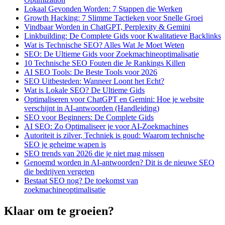
Lokaal Gevonden Worden: 7 Stappen die Werken
Growth Hacking: 7 Slimme Tactieken voor Snelle Groei
Vindbaar Worden in ChatGPT, Perplexity & Gemini
Linkbuilding: De Complete Gids voor Kwalitatieve Backlinks
Wat is Technische SEO? Alles Wat Je Moet Weten
SEO: De Ultieme Gids voor Zoekmachineoptimalisatie
10 Technische SEO Fouten die Je Rankings Killen
AI SEO Tools: De Beste Tools voor 2026
SEO Uitbesteden: Wanneer Loont het Echt?
Wat is Lokale SEO? De Ultieme Gids
Optimaliseren voor ChatGPT en Gemini: Hoe je website
verschijnt in AI-antwoorden (Handleiding)
SEO voor Beginners: De Complete Gids
AI SEO: Zo Optimaliseer je voor AI-Zoekmachines
Autoriteit is zilver, Techniek is goud: Waarom technische
SEO je geheime wapen is
SEO trends van 2026 die je niet mag missen
Genoemd worden in AI-antwoorden? Dit is de nieuwe SEO
die bedrijven vergeten
Bestaat SEO nog? De toekomst van
zoekmachineoptimalisatie
Klaar om te groeien?