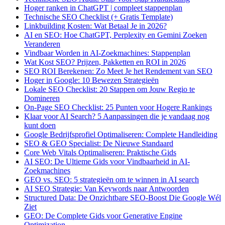
Hoger ranken in ChatGPT | compleet stappenplan
Technische SEO Checklist (+ Gratis Template)
Linkbuilding Kosten: Wat Betaal Je in 2026?
AI en SEO: Hoe ChatGPT, Perplexity en Gemini Zoeken
Veranderen
Vindbaar Worden in AI-Zoekmachines: Stappenplan
Wat Kost SEO? Prijzen, Pakketten en ROI in 2026
SEO ROI Berekenen: Zo Meet Je het Rendement van SEO
Hoger in Google: 10 Bewezen Strategieën
Lokale SEO Checklist: 20 Stappen om Jouw Regio te
Domineren
On-Page SEO Checklist: 25 Punten voor Hogere Rankings
Klaar voor AI Search? 5 Aanpassingen die je vandaag nog
kunt doen
Google Bedrijfsprofiel Optimaliseren: Complete Handleiding
SEO & GEO Specialist: De Nieuwe Standaard
Core Web Vitals Optimaliseren: Praktische Gids
AI SEO: De Ultieme Gids voor Vindbaarheid in AI-
Zoekmachines
GEO vs. SEO: 5 strategieën om te winnen in AI search
AI SEO Strategie: Van Keywords naar Antwoorden
Structured Data: De Onzichtbare SEO-Boost Die Google Wél
Ziet
GEO: De Complete Gids voor Generative Engine
Optimization