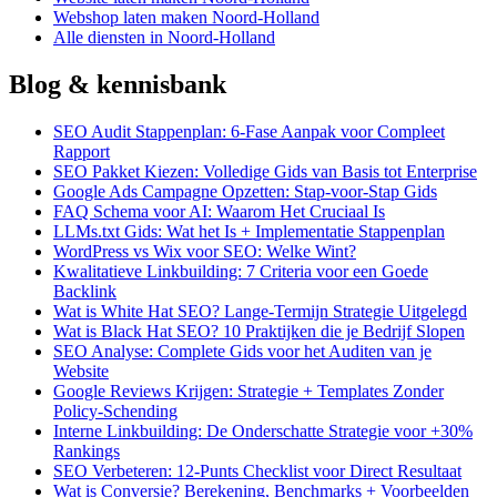
Webshop laten maken Noord-Holland
Alle diensten in Noord-Holland
Blog & kennisbank
SEO Audit Stappenplan: 6-Fase Aanpak voor Compleet
Rapport
SEO Pakket Kiezen: Volledige Gids van Basis tot Enterprise
Google Ads Campagne Opzetten: Stap-voor-Stap Gids
FAQ Schema voor AI: Waarom Het Cruciaal Is
LLMs.txt Gids: Wat het Is + Implementatie Stappenplan
WordPress vs Wix voor SEO: Welke Wint?
Kwalitatieve Linkbuilding: 7 Criteria voor een Goede
Backlink
Wat is White Hat SEO? Lange-Termijn Strategie Uitgelegd
Wat is Black Hat SEO? 10 Praktijken die je Bedrijf Slopen
SEO Analyse: Complete Gids voor het Auditen van je
Website
Google Reviews Krijgen: Strategie + Templates Zonder
Policy-Schending
Interne Linkbuilding: De Onderschatte Strategie voor +30%
Rankings
SEO Verbeteren: 12-Punts Checklist voor Direct Resultaat
Wat is Conversie? Berekening, Benchmarks + Voorbeelden