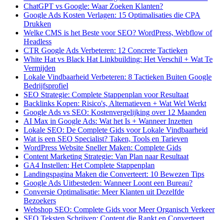
ChatGPT vs Google: Waar Zoeken Klanten?
Google Ads Kosten Verlagen: 15 Optimalisaties die CPA
Drukken
Welke CMS is het Beste voor SEO? WordPress, Webflow of
Headless
CTR Google Ads Verbeteren: 12 Concrete Tactieken
White Hat vs Black Hat Linkbuilding: Het Verschil + Wat Te
Vermijden
Lokale Vindbaarheid Verbeteren: 8 Tactieken Buiten Google
Bedrijfsprofiel
SEO Strategie: Complete Stappenplan voor Resultaat
Backlinks Kopen: Risico's, Alternatieven + Wat Wel Werkt
Google Ads vs SEO: Kostenvergelijking over 12 Maanden
AI Max in Google Ads: Wat het Is + Wanneer Inzetten
Lokale SEO: De Complete Gids voor Lokale Vindbaarheid
Wat is een SEO Specialist? Taken, Tools en Tarieven
WordPress Website Sneller Maken: Complete Gids
Content Marketing Strategie: Van Plan naar Resultaat
GA4 Instellen: Het Complete Stappenplan
Landingspagina Maken die Converteert: 10 Bewezen Tips
Google Ads Uitbesteden: Wanneer Loont een Bureau?
Conversie Optimalisatie: Meer Klanten uit Dezelfde
Bezoekers
Webshop SEO: Complete Gids voor Meer Organisch Verkeer
SEO Teksten Schrijven: Content die Rankt en Converteert