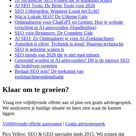
10 Technische SEO Fouten die Je Rankings Killen
AI SEO Tools: De Beste Tools voor 2026
SEO Uitbesteden: Wanneer Loont het Echt?
Wat is Lokale SEO? De Ultieme Gids
Optimaliseren voor ChatGPT en Gemini: Hoe je website
verschijnt in AI-antwoorden (Handleiding)
SEO voor Beginners: De Complete Gids
AI SEO: Zo Optimaliseer je voor AI-Zoekmachines
Autoriteit is zilver, Techniek is goud: Waarom technische
SEO je geheime wapen is
SEO trends van 2026 die je niet mag missen
Genoemd worden in AI-antwoorden? Dit is de nieuwe SEO
die bedrijven vergeten
Bestaat SEO nog? De toekomst van
zoekmachineoptimalisatie
Klaar om te groeien?
Vraag een vrijblijvende offerte aan of plan een gratis adviesgesprek.
We analyseren je huidige situatie en laten zien waar de kansen
liggen.
Vrijblijvende offerte aanvragen
|
Gratis adviesgesprek
Pico Yellow, SEO & GEO specialist sinds 2015. Wij zorgen dat