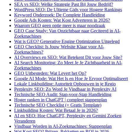
SEA vs SEO: Welke Strategie Past Bij Jouw Bedrijf?
WordPress SEO: De Ultieme Gids voor Hogere Rankings
Keyword Onderzoek: De Complete Handleiding
Google Ads Kosten: Wat Kost Adverteren in 2026?
Waarom GEO geen optie meer is maar noodzaak
GEO Case Study: Van Onzichtbaar naar Geciteerd in AI-
Zoekmachines
Wat is GEO? Generative Engine Optimization Uitgelegd
GEO Checklist: Is Jouw Website Klaar voor AI-
Zoekmachines?
AI Overviews en SEO: Wat Betekent Dit voor Jouw Site?
AI Search Monitoring: Zo Meet Je Je Zichtbaarheid in AI-
Zoekmachines
GEO Uitbesteden: Wat Levert het Op?
Google AI Mode: Wat Het Is en Hoe Je Ervoor Optimaliseert
Lokale Linkbuilding: Autoriteit Opbouwen in je Regio
Perplexity SEO: Zo Word Je Vindbaar in Perplexity AI
Technische SEO Audit: Stap-voor-Stap Handleiding
Hoger ranken in ChatGPT | compleet stappenplan
Technische SEO Checklist (+ Gratis Template)
Linkbuilding Kosten: Wat Betaal Je in 2026?
AI en SEO: Hoe ChatGPT, Perplexity en Gemini Zoeken
Veranderen
Vindbaar Worden in AI-Zoekmachines: Stappenplan
Wat Kost SEO? Prijzen, Pakketten en ROI in 2026