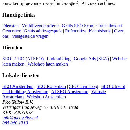
jouw bedrijf gevonden wordt in Google én AI-zoekmachines.
Handige links
Diensten
|
Vrijblijvende offerte
|
Gratis SEO Scan
|
Gratis llms.txt
Generator
|
Gratis adviesgesprek
|
Referenties
|
Kennisbank
|
Over
ons
|
Veelgestelde vragen
Diensten
SEO
|
GEO (AI SEO)
|
Linkbuilding
|
Google Ads (SEA)
|
Website
laten maken
|
Webshop laten maken
Lokale diensten
SEO Amsterdam
|
SEO Rotterdam
|
SEO Den Haag
|
SEO Utrecht
|
Linkbuilding Amsterdam
|
AI SEO Amsterdam
|
Website
Amsterdam
|
Webshop Amsterdam
Pico Yellow B.V.
Verlengde Poolseweg 16, 4818 CL Breda
KVK: 82931933
info@picoyellow.nl
085 060 1310