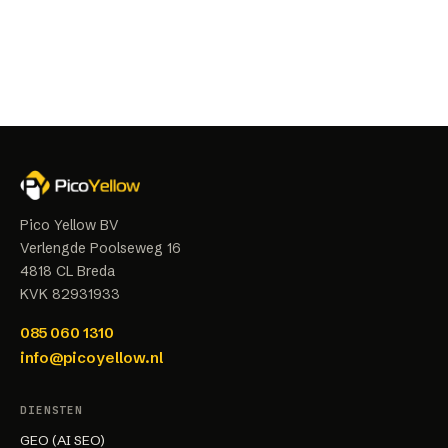
Pico Yellow BV
Verlengde Poolseweg 16
4818 CL
Breda
KVK
82931933
085 060 1310
info@picoyellow.nl
DIENSTEN
GEO (AI SEO)