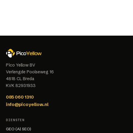
Pico Yellow BV
Verlengde Poolseweg 16
4818 CL
Breda
KVK
82931933
085 060 1310
info@picoyellow.nl
DIENSTEN
GEO (AI SEO)