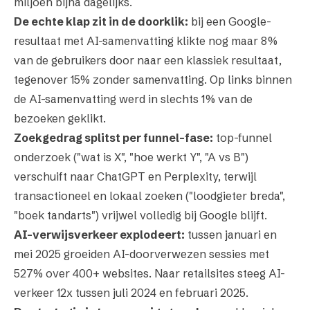
miljoen bijna dagelijks.
De echte klap zit in de doorklik:
bij een Google-
resultaat met AI-samenvatting klikte nog maar 8%
van de gebruikers door naar een klassiek resultaat,
tegenover 15% zonder samenvatting. Op links binnen
de AI-samenvatting werd in slechts 1% van de
bezoeken geklikt.
Zoekgedrag splitst per funnel-fase:
top-funnel
onderzoek ("wat is X", "hoe werkt Y", "A vs B")
verschuift naar ChatGPT en Perplexity, terwijl
transactioneel en lokaal zoeken ("loodgieter breda",
"boek tandarts") vrijwel volledig bij Google blijft.
AI-verwijsverkeer explodeert:
tussen januari en
mei 2025 groeiden AI-doorverwezen sessies met
527% over 400+ websites. Naar retailsites steeg AI-
verkeer 12x tussen juli 2024 en februari 2025.