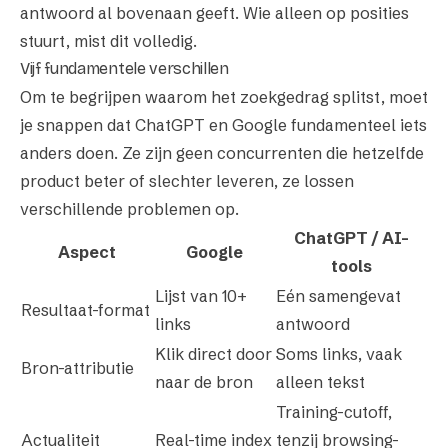
antwoord al bovenaan geeft. Wie alleen op posities
stuurt, mist dit volledig.
Vijf fundamentele verschillen
Om te begrijpen waarom het zoekgedrag splitst, moet
je snappen dat ChatGPT en Google fundamenteel iets
anders doen. Ze zijn geen concurrenten die hetzelfde
product beter of slechter leveren, ze lossen
verschillende problemen op.
ChatGPT / AI-
Aspect
Google
tools
Lijst van 10+
Eén samengevat
Resultaat-format
links
antwoord
Klik direct door
Soms links, vaak
Bron-attributie
naar de bron
alleen tekst
Training-cutoff,
Actualiteit
Real-time index
tenzij browsing-