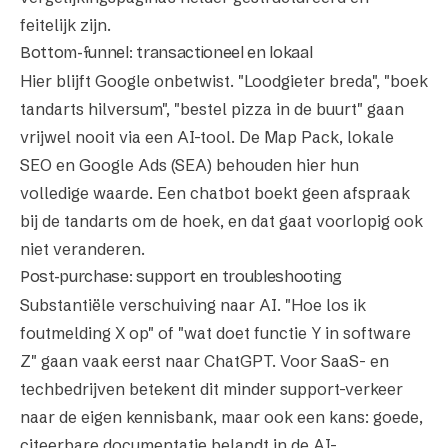
feitelijk zijn.
Bottom-funnel: transactioneel en lokaal
Hier blijft Google onbetwist. "Loodgieter breda", "boek
tandarts hilversum", "bestel pizza in de buurt" gaan
vrijwel nooit via een AI-tool. De Map Pack, lokale
SEO en
Google Ads (SEA)
behouden hier hun
volledige waarde. Een chatbot boekt geen afspraak
bij de tandarts om de hoek, en dat gaat voorlopig ook
niet veranderen.
Post-purchase: support en troubleshooting
Substantiële verschuiving naar AI. "Hoe los ik
foutmelding X op" of "wat doet functie Y in software
Z" gaan vaak eerst naar ChatGPT. Voor SaaS- en
techbedrijven betekent dit minder support-verkeer
naar de eigen kennisbank, maar ook een kans: goede,
citeerbare documentatie belandt in de AI-