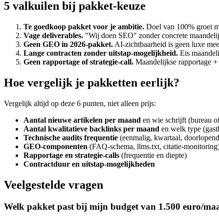
5 valkuilen bij pakket-keuze
Te goedkoop pakket voor je ambitie.
Doel van 100% groei met
Vage deliverables.
"Wij doen SEO" zonder concrete maandelijkse
Geen GEO in 2026-pakket.
AI-zichtbaarheid is geen luxe me
Lange contracten zonder uitstap-mogelijkheid.
Eis maandeli
Geen rapportage of strategie-call.
Maandelijkse rapportage + s
Hoe vergelijk je pakketten eerlijk?
Vergelijk altijd op deze 6 punten, niet alleen prijs:
Aantal nieuwe artikelen per maand
en wie schrijft (bureau of
Aantal kwalitatieve backlinks per maand
en welk type (gastb
Technische audits frequentie
(eenmalig, kwartaal, doorlopend
GEO-componenten
(FAQ-schema, llms.txt, citatie-monitoring
Rapportage en strategie-calls
(frequentie en diepte)
Contractduur en uitstap-mogelijkheden
Veelgestelde vragen
Welk pakket past bij mijn budget van 1.500 euro/m