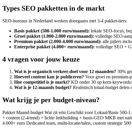
Types SEO pakketten in de markt
SEO-bureaus in Nederland werken doorgaans met 3-4 pakket-tiers:
Basis pakket (500-1.000 euro/maand):
lokale SEO-focus, bep
Groei pakket (1.000-2.000 euro/maand):
volledige SEO-aanpa
Premium pakket (2.000-4.000 euro/maand):
alle pijlers inc
Enterprise pakket (4.000+ euro/maand):
volledige SEO + GEO
4 vragen voor jouw keuze
Wat is je organisch verkeer-doel voor 12 maanden?
30% groe
Hoeveel content kan je publiceren?
Voor groei en premium-pak
Hoe competitief is je markt?
KD onder 30 op kern-keywords: 
Wat is je 12-maands budget?
Realistisch totaal-budget delen
Wat krijg je per budget-niveau?
Pakket Maand-budget Wat zit erin Geschikt voor Lokaal/Basis 500-1.
+ content (2-4/mnd) + lichte linkbuilding + basis-GEO MKB met nat
4.000+ euro Dedicated team, multi-locatie/talen, custom strategie 500