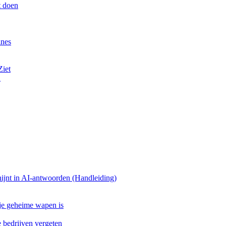
t doen
ines
Ziet
n
ijnt in AI-antwoorden (Handleiding)
 je geheime wapen is
bedrijven vergeten