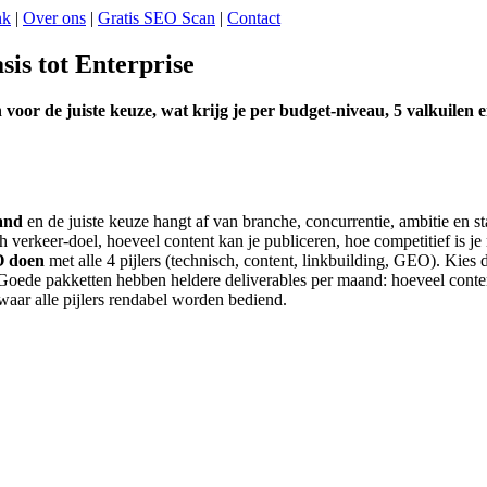
nk
|
Over ons
|
Gratis SEO Scan
|
Contact
is tot Enterprise
or de juiste keuze, wat krijg je per budget-niveau, 5 valkuilen en
and
en de juiste keuze hangt af van branche, concurrentie, ambitie en star
h verkeer-doel, hoeveel content kan je publiceren, hoe competitief is j
O doen
met alle 4 pijlers (technisch, content, linkbuilding, GEO). Kies
oede pakketten hebben heldere deliverables per maand: hoeveel content
aar alle pijlers rendabel worden bediend.