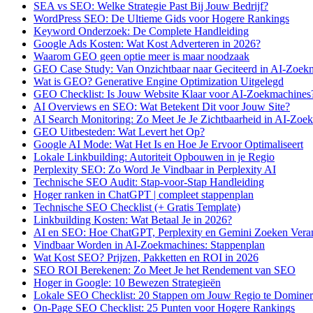
SEA vs SEO: Welke Strategie Past Bij Jouw Bedrijf?
WordPress SEO: De Ultieme Gids voor Hogere Rankings
Keyword Onderzoek: De Complete Handleiding
Google Ads Kosten: Wat Kost Adverteren in 2026?
Waarom GEO geen optie meer is maar noodzaak
GEO Case Study: Van Onzichtbaar naar Geciteerd in AI-Zoek
Wat is GEO? Generative Engine Optimization Uitgelegd
GEO Checklist: Is Jouw Website Klaar voor AI-Zoekmachines
AI Overviews en SEO: Wat Betekent Dit voor Jouw Site?
AI Search Monitoring: Zo Meet Je Je Zichtbaarheid in AI-Zoe
GEO Uitbesteden: Wat Levert het Op?
Google AI Mode: Wat Het Is en Hoe Je Ervoor Optimaliseert
Lokale Linkbuilding: Autoriteit Opbouwen in je Regio
Perplexity SEO: Zo Word Je Vindbaar in Perplexity AI
Technische SEO Audit: Stap-voor-Stap Handleiding
Hoger ranken in ChatGPT | compleet stappenplan
Technische SEO Checklist (+ Gratis Template)
Linkbuilding Kosten: Wat Betaal Je in 2026?
AI en SEO: Hoe ChatGPT, Perplexity en Gemini Zoeken Vera
Vindbaar Worden in AI-Zoekmachines: Stappenplan
Wat Kost SEO? Prijzen, Pakketten en ROI in 2026
SEO ROI Berekenen: Zo Meet Je het Rendement van SEO
Hoger in Google: 10 Bewezen Strategieën
Lokale SEO Checklist: 20 Stappen om Jouw Regio te Domine
On-Page SEO Checklist: 25 Punten voor Hogere Rankings