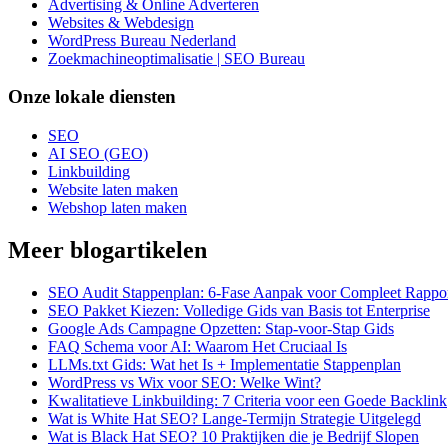
Advertising & Online Adverteren
Websites & Webdesign
WordPress Bureau Nederland
Zoekmachineoptimalisatie | SEO Bureau
Onze lokale diensten
SEO
AI SEO (GEO)
Linkbuilding
Website laten maken
Webshop laten maken
Meer blogartikelen
SEO Audit Stappenplan: 6-Fase Aanpak voor Compleet Rappo
SEO Pakket Kiezen: Volledige Gids van Basis tot Enterprise
Google Ads Campagne Opzetten: Stap-voor-Stap Gids
FAQ Schema voor AI: Waarom Het Cruciaal Is
LLMs.txt Gids: Wat het Is + Implementatie Stappenplan
WordPress vs Wix voor SEO: Welke Wint?
Kwalitatieve Linkbuilding: 7 Criteria voor een Goede Backlink
Wat is White Hat SEO? Lange-Termijn Strategie Uitgelegd
Wat is Black Hat SEO? 10 Praktijken die je Bedrijf Slopen