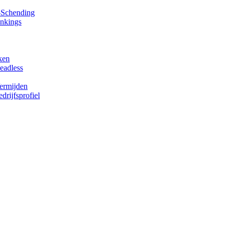
y-Schending
ankings
ken
eadless
Vermijden
rijfsprofiel