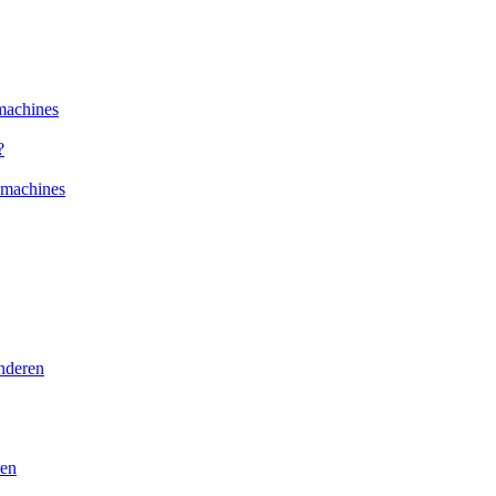
machines
?
kmachines
nderen
ren