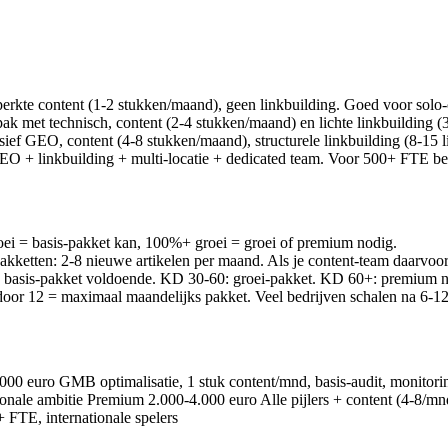
erkte content (1-2 stukken/maand), geen linkbuilding. Goed voor sol
k met technisch, content (2-4 stukken/maand) en lichte linkbuilding (
lusief GEO, content (4-8 stukken/maand), structurele linkbuilding (8-15 l
 + linkbuilding + multi-locatie + dedicated team. Voor 500+ FTE bedr
i = basis-pakket kan, 100%+ groei = groei of premium nodig.
ketten: 2-8 nieuwe artikelen per maand. Als je content-team daarvoor o
basis-pakket voldoende. KD 30-60: groei-pakket. KD 60+: premium n
 door 12 = maximaal maandelijks pakket. Veel bedrijven schalen na 6-1
000 euro GMB optimalisatie, 1 stuk content/mnd, basis-audit, monito
ionale ambitie Premium 2.000-4.000 euro Alle pijlers + content (4-8
+ FTE, internationale spelers