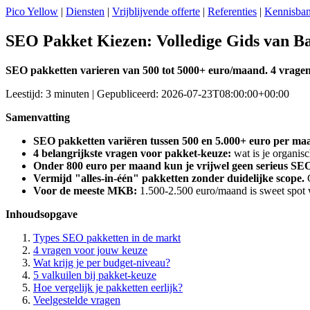
Pico Yellow
|
Diensten
|
Vrijblijvende offerte
|
Referenties
|
Kennisba
SEO Pakket Kiezen: Volledige Gids van Bas
SEO pakketten varieren van 500 tot 5000+ euro/maand. 4 vragen vo
Leestijd: 3 minuten | Gepubliceerd: 2026-07-23T08:00:00+00:00
Samenvatting
SEO pakketten variëren tussen 500 en 5.000+ euro per ma
4 belangrijkste vragen voor pakket-keuze:
wat is je organisc
Onder 800 euro per maand kun je vrijwel geen serieus SE
Vermijd "alles-in-één" pakketten zonder duidelijke scope.
G
Voor de meeste MKB:
1.500-2.500 euro/maand is sweet spot w
Inhoudsopgave
Types SEO pakketten in de markt
4 vragen voor jouw keuze
Wat krijg je per budget-niveau?
5 valkuilen bij pakket-keuze
Hoe vergelijk je pakketten eerlijk?
Veelgestelde vragen