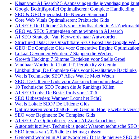
Klaar voor AI Search? 5 Aanpassingen die je vandaag nog kun
Google Bedrijfsprofiel Optimaliseren: Complete Handleiding
SEO & GEO Specialist: De Nieuwe Standaard
Core Web Vitals Optimaliseren: Praktische Gids
AI SEO: De Ultieme Gids voor Vindbaarheid in AI-Zoekmach
GEO vs. SEO: 5 strategieën om te winnen in AI search
AI SEO Strategie: Van Keywords naar Antwoorden
Structured Data: De Onzichtbare SEO-Boost Die Google Wél 
GEO: De Complete Gids voor Generative Engine Optimizatio
Lokaal Gevonden Worden: 7 Stappen die Werken
Growth Hacking: 7 Slimme Tactieken voor Snelle Groei
Vindbaar Worden in ChatGPT, Perplexity & Gemini
Linkbuilding: De Complete Gids voor Kwalitatieve Backlinks
Wat is Technische SEO? Alles Wat Je Moet Weten
SEO: De Ultieme Gids voor Zoekmachineoptimalisatie
10 Technische SEO Fouten die Je Rankings Killen
AI SEO Tools: De Beste Tools voor 2026
SEO Uitbesteden: Wanneer Loont het Echt?
Wat is Lokale SEO? De Ultieme Gids
Optimaliseren voor ChatGPT en Gemini: Hoe je website versch
SEO voor Beginners: De Complete Gids
AI SEO: Zo Optimaliseer je voor AI-Zoekmachines
Autoriteit is zilver, Techniek is goud: Waarom technische SEO
SEO trends van 2026 die je niet mag missen
Genoemd worden in AI-antwoorden? Dit is de nieuwe SEO die 