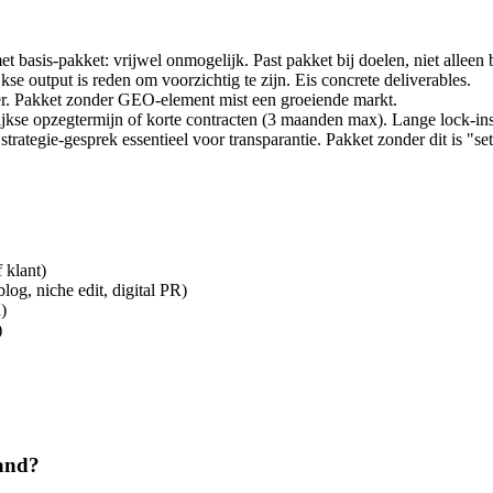
 basis-pakket: vrijwel onmogelijk. Past pakket bij doelen, niet alleen 
 output is reden om voorzichtig te zijn. Eis concrete deliverables.
er. Pakket zonder GEO-element mist een groeiende markt.
jkse opzegtermijn of korte contracten (3 maanden max). Lange lock-in
trategie-gesprek essentieel voor transparantie. Pakket zonder dit is "se
 klant)
log, niche edit, digital PR)
)
)
aand?