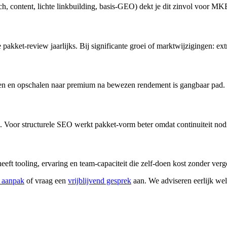
isch, content, lichte linkbuilding, basis-GEO) dekt je dit zinvol voor M
pakket-review jaarlijks. Bij significante groei of marktwijzigingen: extr
uden en opschalen naar premium na bewezen rendement is gangbaar pad.
. Voor structurele SEO werkt pakket-vorm beter omdat continuiteit nodig
 tooling, ervaring en team-capaciteit die zelf-doen kost zonder verge
aanpak
of vraag een
vrijblijvend gesprek
aan. We adviseren eerlijk welk