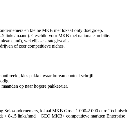
o-ondernemers en kleine MKB met lokaal-only doelgroep.
3-5 links/maand). Geschikt voor MKB met nationale ambitie.
inks/maand), wekelijkse strategie-calls.
ijven of zeer competitieve niches.
ntbreekt, kies pakket waar bureau content schrijft.
odig.
2 maanden op naar hogere pakket-tier.
ring Solo-ondernemers, lokaal MKB Groei 1.000-2.000 euro Technisch
/mnd) + 8-15 links/mnd + GEO MKB+ competitieve markten Enterprise