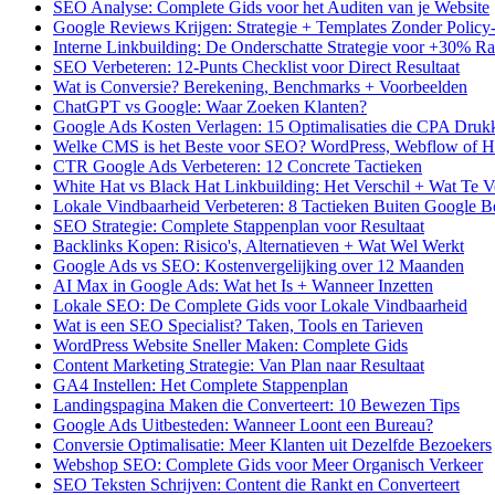
SEO Analyse: Complete Gids voor het Auditen van je Website
Google Reviews Krijgen: Strategie + Templates Zonder Polic
Interne Linkbuilding: De Onderschatte Strategie voor +30% R
SEO Verbeteren: 12-Punts Checklist voor Direct Resultaat
Wat is Conversie? Berekening, Benchmarks + Voorbeelden
ChatGPT vs Google: Waar Zoeken Klanten?
Google Ads Kosten Verlagen: 15 Optimalisaties die CPA Druk
Welke CMS is het Beste voor SEO? WordPress, Webflow of H
CTR Google Ads Verbeteren: 12 Concrete Tactieken
White Hat vs Black Hat Linkbuilding: Het Verschil + Wat Te 
Lokale Vindbaarheid Verbeteren: 8 Tactieken Buiten Google Bed
SEO Strategie: Complete Stappenplan voor Resultaat
Backlinks Kopen: Risico's, Alternatieven + Wat Wel Werkt
Google Ads vs SEO: Kostenvergelijking over 12 Maanden
AI Max in Google Ads: Wat het Is + Wanneer Inzetten
Lokale SEO: De Complete Gids voor Lokale Vindbaarheid
Wat is een SEO Specialist? Taken, Tools en Tarieven
WordPress Website Sneller Maken: Complete Gids
Content Marketing Strategie: Van Plan naar Resultaat
GA4 Instellen: Het Complete Stappenplan
Landingspagina Maken die Converteert: 10 Bewezen Tips
Google Ads Uitbesteden: Wanneer Loont een Bureau?
Conversie Optimalisatie: Meer Klanten uit Dezelfde Bezoekers
Webshop SEO: Complete Gids voor Meer Organisch Verkeer
SEO Teksten Schrijven: Content die Rankt en Converteert