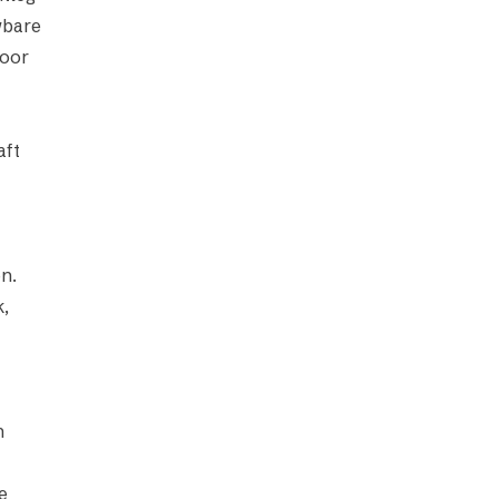
wbare
door
aft
n.
k,
n
e