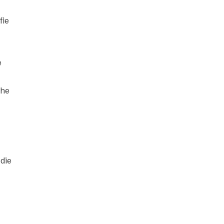
fie
e
che
die