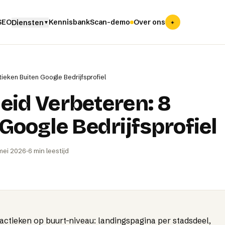
✦
 SEO
Kennisbank
Scan-demo
Over ons
Diensten
▼
ieken Buiten Google Bedrijfsprofiel
eid Verbeteren: 8
Google Bedrijfsprofiel
mei 2026
·
6
min leestijd
tactieken op buurt-niveau: landingspagina per stadsdeel,