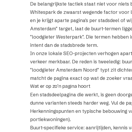
De belangrijkste tactiek staat niet voor niet
Whitespark de zwaarst wegende factor voor lo
en je krijgt aparte pagina's per stadsdeel of 
Amsterdam" target, laat de buurt-termen ligge
"loodgieter Westerpark". Die termen hebben i
intent dan de stadsbrede term.
In onze lokale SEO-projecten verhogen aparte
verkeer merkbaar. De reden is tweeledig: buu
"loodgieter Amsterdam Noord" typt zit dichter
matcht de pagina exact op wat de zoeker vraa
Wat er op zo'n pagina hoort
Een stadsdeelpagina die werkt, is geen doorg
dunne varianten steeds harder weg. Vul de pag
Herkenningspunten en typische bebouwing v
portiekwoningen).
Buurt-specifieke service: aanrijtijden, kenn