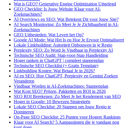
Wat is GEO? Generative Engine Optimization Uitgelegd
GEO Checklist: Is Jouw Website Klaar voor AI-
Zoekmachines?
AI Overviews en SEO: Wat Betekent Dit voor Jouw Site?
AI Search Monitoring: Zo Meet Je Je Zichtbaarheid in AI-
Zoekmachines
GEO Uitbesteden: Wat Levert het Op?
Google AI Mode: Wat Het Is en Hoe Je Ervoor Optimaliseert
Lokale Linkbuilding: Autoriteit Opbouwen in je Regio
Perplexity SEO: Zo Word Je Vindbaar in Perplexity AI
Technische SEO Audit: Stap-voor-Stap Handleiding
Hoger ranken in ChatGPT | compleet stappenplan
Technische SEO Checklist (+ Gratis Template)
Linkbuilding Kosten: Wat Betaal Je in 2026?
AI en SEO: Hoe ChatGPT, Perplexity en Gemini Zoeken
Veranderen
Vindbaar Worden in AI-Zoekmachines: Stappenplan
Wat Kost SEO? Prijzen, Pakketten en ROI in 2026
SEO ROI Berekenen: Zo Meet Je het Rendement van SEO
Hoger in Google: 10 Bewezen Strategieën
Lokale SEO Checklist: 20 Stappen om Jouw Regio te
Domineren
On-Page SEO Checklist: 25 Punten voor Hogere Rankings
Klaar voor AI Search? 5 Aanpassingen die je vandaag nog
kunt doen