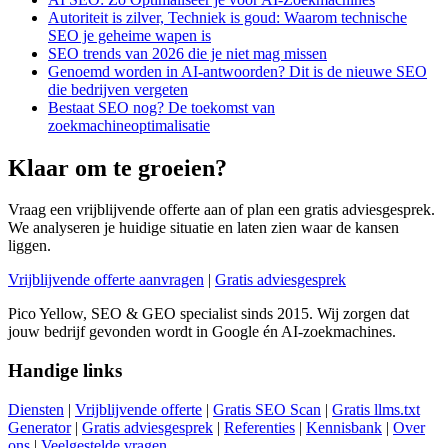
Autoriteit is zilver, Techniek is goud: Waarom technische
SEO je geheime wapen is
SEO trends van 2026 die je niet mag missen
Genoemd worden in AI-antwoorden? Dit is de nieuwe SEO
die bedrijven vergeten
Bestaat SEO nog? De toekomst van
zoekmachineoptimalisatie
Klaar om te groeien?
Vraag een vrijblijvende offerte aan of plan een gratis adviesgesprek.
We analyseren je huidige situatie en laten zien waar de kansen
liggen.
Vrijblijvende offerte aanvragen
|
Gratis adviesgesprek
Pico Yellow, SEO & GEO specialist sinds 2015. Wij zorgen dat
jouw bedrijf gevonden wordt in Google én AI-zoekmachines.
Handige links
Diensten
|
Vrijblijvende offerte
|
Gratis SEO Scan
|
Gratis llms.txt
Generator
|
Gratis adviesgesprek
|
Referenties
|
Kennisbank
|
Over
ons
|
Veelgestelde vragen