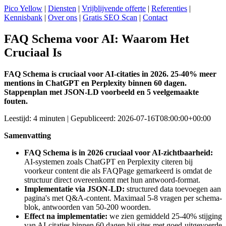
Pico Yellow
|
Diensten
|
Vrijblijvende offerte
|
Referenties
|
Kennisbank
|
Over ons
|
Gratis SEO Scan
|
Contact
FAQ Schema voor AI: Waarom Het
Cruciaal Is
FAQ Schema is cruciaal voor AI-citaties in 2026. 25-40% meer
mentions in ChatGPT en Perplexity binnen 60 dagen.
Stappenplan met JSON-LD voorbeeld en 5 veelgemaakte
fouten.
Leestijd: 4 minuten | Gepubliceerd: 2026-07-16T08:00:00+00:00
Samenvatting
FAQ Schema is in 2026 cruciaal voor AI-zichtbaarheid:
AI-systemen zoals ChatGPT en Perplexity citeren bij
voorkeur content die als FAQPage gemarkeerd is omdat de
structuur direct overeenkomt met hun antwoord-format.
Implementatie via JSON-LD:
structured data toevoegen aan
pagina's met Q&A-content. Maximaal 5-8 vragen per schema-
blok, antwoorden van 50-200 woorden.
Effect na implementatie:
we zien gemiddeld 25-40% stijging
van AI-citaties binnen 60 dagen bij sites met goed-uitgevoerde