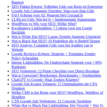
Rapport
SEO Pakket Kiezen: Volledige Gids van Basis tot Enterprise
Google Ads Campagne Opzetten: Stap-voor-Stap Gids
FAQ Schema voor AI: Waarom Het Cruciaal Is
LLMs.txt Gids: Wat het Is + Implementatie Stappenplan
WordPress vs Wix voor SEO: Welke Wint?
Kwalitatieve Linkbuilding: 7 Criteria voor een Goede
Backlink
Wat is White Hat SEO? Lange-Termijn Strategie Uitgelegd
Wat is Black Hat SEO? 10 Praktijken die je Bedrijf Slopen
SEO Analyse: Complete Gids voor het Auditen van je
Website
Google Reviews Krijgen: Strategie + Templates Zonder
Policy-Schending
Interne Linkbuilding: De Onderschatte Strategie voor +30%
Rankings
SEO Verbeteren: 12-Punts Checklist voor Direct Resultaat
Wat is Conversie? Berekening, Benchmarks + Voorbeelden
ChatGPT vs Google: Waar Zoeken Klanten?
Google Ads Kosten Verlagen: 15 Optimalisaties die CPA
Drukken
Welke CMS is het Beste voor SEO? WordPress, Webflow of
Headless
CTR Google Ads Verbeteren: 12 Concrete Tactieken
White Hat vs Black Hat Linkbuilding: Het Verschil + Wat Te