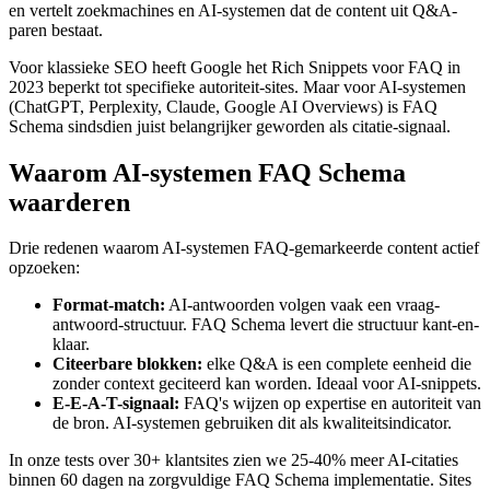
en vertelt zoekmachines en AI-systemen dat de content uit Q&A-
paren bestaat.
Voor klassieke SEO heeft Google het Rich Snippets voor FAQ in
2023 beperkt tot specifieke autoriteit-sites. Maar voor AI-systemen
(ChatGPT, Perplexity, Claude, Google AI Overviews) is FAQ
Schema sindsdien juist belangrijker geworden als citatie-signaal.
Waarom AI-systemen FAQ Schema
waarderen
Drie redenen waarom AI-systemen FAQ-gemarkeerde content actief
opzoeken:
Format-match:
AI-antwoorden volgen vaak een vraag-
antwoord-structuur. FAQ Schema levert die structuur kant-en-
klaar.
Citeerbare blokken:
elke Q&A is een complete eenheid die
zonder context geciteerd kan worden. Ideaal voor AI-snippets.
E-E-A-T-signaal:
FAQ's wijzen op expertise en autoriteit van
de bron. AI-systemen gebruiken dit als kwaliteitsindicator.
In onze tests over 30+ klantsites zien we 25-40% meer AI-citaties
binnen 60 dagen na zorgvuldige FAQ Schema implementatie. Sites