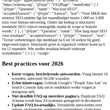
<script type="application/ld+json"> { "@context":
"https://schema.org", "@type": "FAQPage", "mainEntity": [ {
"@type": "Question", "name": "Wat kost SEO?",
"acceptedAnswer": { "@type": "Answer", "text": "Voor MKB met
serieuze SEO-ambitie ligt het maandbudget tussen 1.000 en 3.000
euro voor bureau-uitvoering. Onder dat bedrag is structureel
rendabele SEO vrijwel onmogelijk omdat de scope te beperkt
wordt." } }, { "@type": "Question", "name": "Hoe lang duurt SEO
voor resultaat?", "acceptedAnswer": { "@type": "Answer", "text":
"Eerste verbeteringen zijn merkbaar na 6 tot 10 weken bij goed
uitgevoerd traject. Structurele groei in organisch verkeer komt na 6
tot 12 maanden. Wie sneller resultaat belooft verkoopt
wensdenken." } } ] } </script>
Best practices voor 2026
Korte vragen, beschrijvende antwoorden.
Vraag binnen 10
woorden, antwoord 50-200 woorden.
Echte klantvragen.
Gebruik Google's "People Also Ask" en
Search Console data om te ontdekken welke vragen je
doelgroep stelt.
Niet dezelfde FAQ op meerdere pagina's.
Duplicate FAQ
Schema wordt door AI-systemen genegeerd of devalueert.
Update FAQ kwartaalijks.
Verouderde antwoorden over
prijzen, technologie, regelgeving verminderen citatie-kans.