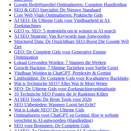
Google Bedrijfsprofiel Optimaliseren: Complete Handleiding
SEO & GEO Specialist: De Nieuwe Standaard
Core Web Vitals Optimaliseren: Praktische Gids
AI SEO: De Ultieme Gids voor Vindbaarheid in AI-
Zoekmachines
GEO vs. SEO: 5 strategieën om te winnen in AI search
AI SEO Strategie: Van Keywords naar Antwoorden
Structured Data: De Onzichtbare SEO-Boost Die Google Wél
Ziet
GEO: De Complete Gids voor Generative Engine
Optimization
Lokaal Gevonden Worden: 7 Stappen die Werken
Growth Hacking: 7 Slimme Tactieken voor Snelle Groei
Vindbaar Worden in ChatGPT, Perplexity & Gemini
Linkbuilding: De Complete Gids voor Kwalitatieve Backlinks
Wat is Technische SEO? Alles Wat Je Moet Weten
SEO: De Ultieme Gids voor Zoekmachineoptimalisatie
10 Technische SEO Fouten die Je Rankings Killen
AI SEO Tools: De Beste Tools voor 2026
SEO Uitbesteden: Wanneer Loont het Echt?
Wat is Lokale SEO? De Ultieme Gids
Optimaliseren voor ChatGPT en Gemini: Hoe je website
verschijnt in AI-antwoorden (Handleiding)
SEO voor Beginners: De Complete Gids
AI SEO: Zo Optimaliseer je voor AI-Zoekmachines