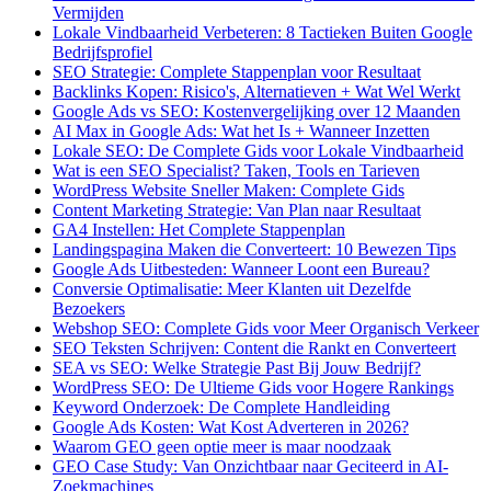
Vermijden
Lokale Vindbaarheid Verbeteren: 8 Tactieken Buiten Google
Bedrijfsprofiel
SEO Strategie: Complete Stappenplan voor Resultaat
Backlinks Kopen: Risico's, Alternatieven + Wat Wel Werkt
Google Ads vs SEO: Kostenvergelijking over 12 Maanden
AI Max in Google Ads: Wat het Is + Wanneer Inzetten
Lokale SEO: De Complete Gids voor Lokale Vindbaarheid
Wat is een SEO Specialist? Taken, Tools en Tarieven
WordPress Website Sneller Maken: Complete Gids
Content Marketing Strategie: Van Plan naar Resultaat
GA4 Instellen: Het Complete Stappenplan
Landingspagina Maken die Converteert: 10 Bewezen Tips
Google Ads Uitbesteden: Wanneer Loont een Bureau?
Conversie Optimalisatie: Meer Klanten uit Dezelfde
Bezoekers
Webshop SEO: Complete Gids voor Meer Organisch Verkeer
SEO Teksten Schrijven: Content die Rankt en Converteert
SEA vs SEO: Welke Strategie Past Bij Jouw Bedrijf?
WordPress SEO: De Ultieme Gids voor Hogere Rankings
Keyword Onderzoek: De Complete Handleiding
Google Ads Kosten: Wat Kost Adverteren in 2026?
Waarom GEO geen optie meer is maar noodzaak
GEO Case Study: Van Onzichtbaar naar Geciteerd in AI-
Zoekmachines