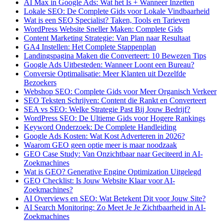
AI Max in Google Ads: Wat het Is + Wanneer Inzetten
Lokale SEO: De Complete Gids voor Lokale Vindbaarheid
Wat is een SEO Specialist? Taken, Tools en Tarieven
WordPress Website Sneller Maken: Complete Gids
Content Marketing Strategie: Van Plan naar Resultaat
GA4 Instellen: Het Complete Stappenplan
Landingspagina Maken die Converteert: 10 Bewezen Tips
Google Ads Uitbesteden: Wanneer Loont een Bureau?
Conversie Optimalisatie: Meer Klanten uit Dezelfde
Bezoekers
Webshop SEO: Complete Gids voor Meer Organisch Verkeer
SEO Teksten Schrijven: Content die Rankt en Converteert
SEA vs SEO: Welke Strategie Past Bij Jouw Bedrijf?
WordPress SEO: De Ultieme Gids voor Hogere Rankings
Keyword Onderzoek: De Complete Handleiding
Google Ads Kosten: Wat Kost Adverteren in 2026?
Waarom GEO geen optie meer is maar noodzaak
GEO Case Study: Van Onzichtbaar naar Geciteerd in AI-
Zoekmachines
Wat is GEO? Generative Engine Optimization Uitgelegd
GEO Checklist: Is Jouw Website Klaar voor AI-
Zoekmachines?
AI Overviews en SEO: Wat Betekent Dit voor Jouw Site?
AI Search Monitoring: Zo Meet Je Je Zichtbaarheid in AI-
Zoekmachines