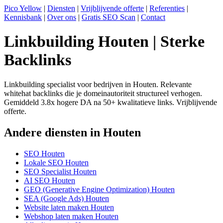
Pico Yellow
|
Diensten
|
Vrijblijvende offerte
|
Referenties
|
Kennisbank
|
Over ons
|
Gratis SEO Scan
|
Contact
Linkbuilding Houten | Sterke
Backlinks
Linkbuilding specialist voor bedrijven in Houten. Relevante
whitehat backlinks die je domeinautoriteit structureel verhogen.
Gemiddeld 3.8x hogere DA na 50+ kwalitatieve links. Vrijblijvende
offerte.
Andere diensten in Houten
SEO Houten
Lokale SEO Houten
SEO Specialist Houten
AI SEO Houten
GEO (Generative Engine Optimization) Houten
SEA (Google Ads) Houten
Website laten maken Houten
Webshop laten maken Houten