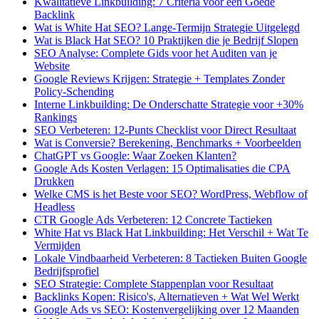
Kwalitatieve Linkbuilding: 7 Criteria voor een Goede
Backlink
Wat is White Hat SEO? Lange-Termijn Strategie Uitgelegd
Wat is Black Hat SEO? 10 Praktijken die je Bedrijf Slopen
SEO Analyse: Complete Gids voor het Auditen van je
Website
Google Reviews Krijgen: Strategie + Templates Zonder
Policy-Schending
Interne Linkbuilding: De Onderschatte Strategie voor +30%
Rankings
SEO Verbeteren: 12-Punts Checklist voor Direct Resultaat
Wat is Conversie? Berekening, Benchmarks + Voorbeelden
ChatGPT vs Google: Waar Zoeken Klanten?
Google Ads Kosten Verlagen: 15 Optimalisaties die CPA
Drukken
Welke CMS is het Beste voor SEO? WordPress, Webflow of
Headless
CTR Google Ads Verbeteren: 12 Concrete Tactieken
White Hat vs Black Hat Linkbuilding: Het Verschil + Wat Te
Vermijden
Lokale Vindbaarheid Verbeteren: 8 Tactieken Buiten Google
Bedrijfsprofiel
SEO Strategie: Complete Stappenplan voor Resultaat
Backlinks Kopen: Risico's, Alternatieven + Wat Wel Werkt
Google Ads vs SEO: Kostenvergelijking over 12 Maanden