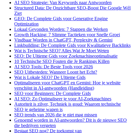
AI SEO Strategie: Van Keywords naar Antwoorden
Structured Data: De Onzichtbare SEO-Boost Die Google Wél
Ziet
GEO: De Complete Gids voor Generative Engine
Optimization
Lokaal Gevonden Worden: 7 Stappen die Werken
Growth Hacking: 7 Slimme Tactieken voor Snelle Groei
Vindbaar Worden in ChatGPT, Perplexity & Gemini
Linkbuilding: De Complete Gids voor Kwalitatieve Backlinks
Wat is Technische SEO? Alles Wat Je Moet Weten
SEO: De Ultieme Gids voor Zoekmachineoptimalisatie
10 Technische SEO Fouten die Je Rankings Killen
AI SEO Tools: De Beste Tools voor 2026
SEO Uitbesteden: Wanneer Loont het Echt?
Wat is Lokale SEO? De Ultieme Gids
Optimaliseren voor ChatGPT en Gemini: Hoe je website
verschijnt in AI-antwoorden (Handleiding)
SEO voor Beginners: De Complete Gids
AI SEO: Zo Optimaliseer je voor AI-Zoekmachines
Autoriteit is zilver, Techniek is goud: Waarom technische
SEO je geheime wapen is
SEO trends van 2026 die je niet mag missen
Genoemd worden in AI-antwoorden? Dit is de nieuwe SEO
die bedrijven vergeten
Bestaat SEO nog? De toekomst van