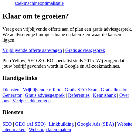
zoekmachineoptimalisatie
Klaar om te groeien?
Vraag een vrijblijvende offerte aan of plan een gratis adviesgesprek.
We analyseren je huidige situatie en laten zien waar de kansen
liggen.
Vrijblijvende offerte aanvragen
|
Gratis adviesgesprek
Pico Yellow, SEO & GEO specialist sinds 2015. Wij zorgen dat
jouw bedrijf gevonden wordt in Google én AI-zoekmachines.
Handige links
Diensten
|
Vrijblijvende offerte
|
Gratis SEO Scan
|
Gratis llms.txt
Generator
|
Gratis adviesgesprek
|
Referenties
|
Kennisbank
|
Over
ons
|
Veelgestelde vragen
Diensten
SEO
|
GEO (AI SEO)
|
Linkbuilding
|
Google Ads (SEA)
|
Website
laten maken
|
Webshop laten maken