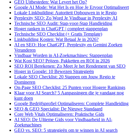
GEO Uitbesteden: Wat Levert het Op?
Google AI Mode: Wat Het Is en Hoe Je Ervoor Optimaliseert
Lokale Linkbuilding: Autoriteit Opbouwen in je Regio
Perplexity SEO: Zo Word Je Vindbaar in Perplexity AI
Technische SEO Audit: Stap-voor-Stap Handleiding
Hoger ranken in ChatGPT | compleet stappenplan
Technische SEO Checklist (+ Gratis Template)
Linkbuilding Kosten: Wat Betaal Je in 2026?
AI en SEO: Hoe ChatGPT, Perplexity en Gemini Zoeken
Veranderen
Vindbaar Worden in AI-Zoekmachines: Stappenplan
Wat Kost SEO? Prijzen, Pakketten en ROI in 2026
SEO ROI Berekenen: Zo Meet Je het Rendement van SEO
Hoger in Google: 10 Bewezen Strategieën
Lokale SEO Checklist: 20 Stappen om Jouw Regio te
Domineren
On-Page SEO Checklist: 25 Punten voor Hogere Rankings
Klaar voor AI Search? 5 Aanpassingen die je vandaag nog
kunt doen
Google Bedrijfsprofiel Optimaliseren: Complete Handleiding
SEO & GEO Specialist: De Nieuwe Standaard
Core Web Vitals Optimaliseren: Praktische Gids
AI SEO: De Ultieme Gids voor Vindbaarheid in AI-
Zoekmachines
GEO vs. SEO: 5 strategieën om te winnen in AI search