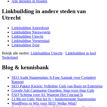
Alle diensten in Houten
Linkbuilding in andere steden van
Utrecht
Linkbuilding Amersfoort
Linkbuilding Nieuwegein
Linkbuilding Utrecht
Linkbuilding Veenendaal
Linkbuilding Zeist
Bekijk alle steden:
Linkbuilding Utrecht
·
Linkbuilding in heel
Nederland
Blog & kennisbank
SEO Audit Stappenplan: 6-Fase Aanpak voor Compleet
Rapport
SEO Pakket Kiezen: Volledige Gids van Basis tot Enterprise
Google Ads Campagne Opzetten: Stap-voor-Stap Gids
FAQ Schema voor AI: Waarom Het Cruciaal Is
LLMs.txt Gids: Wat het Is + Implementatie Stappenplan
WordPress vs Wix voor SEO: Welke Wint?