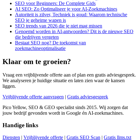
SEO voor Beginners: De Complete Gids
AI SEO: Zo Optimaliseer je voor AI-Zoekmachines
Autoriteit is zilver, Techniek is goud: Waarom technische
SEO je geheime wapen is
SEO trends van 2026 die je niet mag missen
Genoemd worden in AI-antwoorden? Dit is de nieuwe SEO
die bedrijven vergeten
Bestaat SEO nog? De toekomst van
zoekmachineoptimalisatie
Klaar om te groeien?
Vraag een vrijblijvende offerte aan of plan een gratis adviesgesprek.
We analyseren je huidige situatie en laten zien waar de kansen
liggen.
Vrijblijvende offerte aanvragen
|
Gratis adviesgesprek
Pico Yellow, SEO & GEO specialist sinds 2015. Wij zorgen dat
jouw bedrijf gevonden wordt in Google én AI-zoekmachines.
Handige links
Diensten
|
Vrijblijvende offerte
|
Gratis SEO Scan
|
Gratis llms.txt