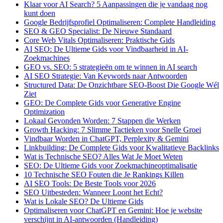
Klaar voor AI Search? 5 Aanpassingen die je vandaag nog
kunt doen
Google Bedrijfsprofiel Optimaliseren: Complete Handleiding
SEO & GEO Specialist: De Nieuwe Standaard
Core Web Vitals Optimaliseren: Praktische Gids
AI SEO: De Ultieme Gids voor Vindbaarheid in AI-
Zoekmachines
GEO vs. SEO: 5 strategieën om te winnen in AI search
AI SEO Strategie: Van Keywords naar Antwoorden
Structured Data: De Onzichtbare SEO-Boost Die Google Wél
Ziet
GEO: De Complete Gids voor Generative Engine
Optimization
Lokaal Gevonden Worden: 7 Stappen die Werken
Growth Hacking: 7 Slimme Tactieken voor Snelle Groei
Vindbaar Worden in ChatGPT, Perplexity & Gemini
Linkbuilding: De Complete Gids voor Kwalitatieve Backlinks
Wat is Technische SEO? Alles Wat Je Moet Weten
SEO: De Ultieme Gids voor Zoekmachineoptimalisatie
10 Technische SEO Fouten die Je Rankings Killen
AI SEO Tools: De Beste Tools voor 2026
SEO Uitbesteden: Wanneer Loont het Echt?
Wat is Lokale SEO? De Ultieme Gids
Optimaliseren voor ChatGPT en Gemini: Hoe je website
verschijnt in AI-antwoorden (Handleiding)