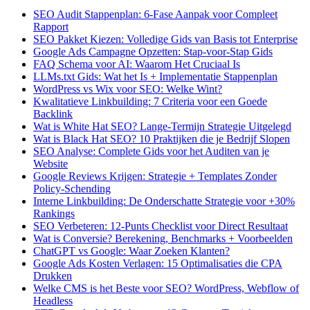
SEO Audit Stappenplan: 6-Fase Aanpak voor Compleet
Rapport
SEO Pakket Kiezen: Volledige Gids van Basis tot Enterprise
Google Ads Campagne Opzetten: Stap-voor-Stap Gids
FAQ Schema voor AI: Waarom Het Cruciaal Is
LLMs.txt Gids: Wat het Is + Implementatie Stappenplan
WordPress vs Wix voor SEO: Welke Wint?
Kwalitatieve Linkbuilding: 7 Criteria voor een Goede
Backlink
Wat is White Hat SEO? Lange-Termijn Strategie Uitgelegd
Wat is Black Hat SEO? 10 Praktijken die je Bedrijf Slopen
SEO Analyse: Complete Gids voor het Auditen van je
Website
Google Reviews Krijgen: Strategie + Templates Zonder
Policy-Schending
Interne Linkbuilding: De Onderschatte Strategie voor +30%
Rankings
SEO Verbeteren: 12-Punts Checklist voor Direct Resultaat
Wat is Conversie? Berekening, Benchmarks + Voorbeelden
ChatGPT vs Google: Waar Zoeken Klanten?
Google Ads Kosten Verlagen: 15 Optimalisaties die CPA
Drukken
Welke CMS is het Beste voor SEO? WordPress, Webflow of
Headless