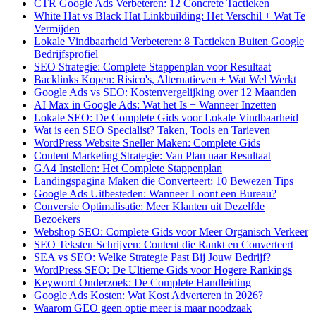
CTR Google Ads Verbeteren: 12 Concrete Tactieken
White Hat vs Black Hat Linkbuilding: Het Verschil + Wat Te
Vermijden
Lokale Vindbaarheid Verbeteren: 8 Tactieken Buiten Google
Bedrijfsprofiel
SEO Strategie: Complete Stappenplan voor Resultaat
Backlinks Kopen: Risico's, Alternatieven + Wat Wel Werkt
Google Ads vs SEO: Kostenvergelijking over 12 Maanden
AI Max in Google Ads: Wat het Is + Wanneer Inzetten
Lokale SEO: De Complete Gids voor Lokale Vindbaarheid
Wat is een SEO Specialist? Taken, Tools en Tarieven
WordPress Website Sneller Maken: Complete Gids
Content Marketing Strategie: Van Plan naar Resultaat
GA4 Instellen: Het Complete Stappenplan
Landingspagina Maken die Converteert: 10 Bewezen Tips
Google Ads Uitbesteden: Wanneer Loont een Bureau?
Conversie Optimalisatie: Meer Klanten uit Dezelfde
Bezoekers
Webshop SEO: Complete Gids voor Meer Organisch Verkeer
SEO Teksten Schrijven: Content die Rankt en Converteert
SEA vs SEO: Welke Strategie Past Bij Jouw Bedrijf?
WordPress SEO: De Ultieme Gids voor Hogere Rankings
Keyword Onderzoek: De Complete Handleiding
Google Ads Kosten: Wat Kost Adverteren in 2026?
Waarom GEO geen optie meer is maar noodzaak