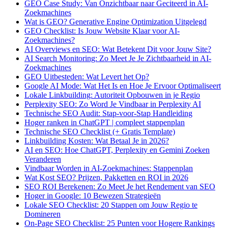
GEO Case Study: Van Onzichtbaar naar Geciteerd in AI-
Zoekmachines
Wat is GEO? Generative Engine Optimization Uitgelegd
GEO Checklist: Is Jouw Website Klaar voor AI-
Zoekmachines?
AI Overviews en SEO: Wat Betekent Dit voor Jouw Site?
AI Search Monitoring: Zo Meet Je Je Zichtbaarheid in AI-
Zoekmachines
GEO Uitbesteden: Wat Levert het Op?
Google AI Mode: Wat Het Is en Hoe Je Ervoor Optimaliseert
Lokale Linkbuilding: Autoriteit Opbouwen in je Regio
Perplexity SEO: Zo Word Je Vindbaar in Perplexity AI
Technische SEO Audit: Stap-voor-Stap Handleiding
Hoger ranken in ChatGPT | compleet stappenplan
Technische SEO Checklist (+ Gratis Template)
Linkbuilding Kosten: Wat Betaal Je in 2026?
AI en SEO: Hoe ChatGPT, Perplexity en Gemini Zoeken
Veranderen
Vindbaar Worden in AI-Zoekmachines: Stappenplan
Wat Kost SEO? Prijzen, Pakketten en ROI in 2026
SEO ROI Berekenen: Zo Meet Je het Rendement van SEO
Hoger in Google: 10 Bewezen Strategieën
Lokale SEO Checklist: 20 Stappen om Jouw Regio te
Domineren
On-Page SEO Checklist: 25 Punten voor Hogere Rankings