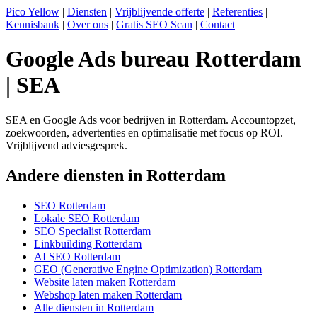
Pico Yellow
|
Diensten
|
Vrijblijvende offerte
|
Referenties
|
Kennisbank
|
Over ons
|
Gratis SEO Scan
|
Contact
Google Ads bureau Rotterdam
| SEA
SEA en Google Ads voor bedrijven in Rotterdam. Accountopzet,
zoekwoorden, advertenties en optimalisatie met focus op ROI.
Vrijblijvend adviesgesprek.
Andere diensten in Rotterdam
SEO Rotterdam
Lokale SEO Rotterdam
SEO Specialist Rotterdam
Linkbuilding Rotterdam
AI SEO Rotterdam
GEO (Generative Engine Optimization) Rotterdam
Website laten maken Rotterdam
Webshop laten maken Rotterdam
Alle diensten in Rotterdam