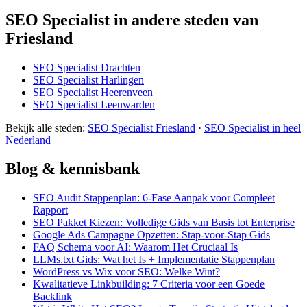
SEO Specialist in andere steden van
Friesland
SEO Specialist Drachten
SEO Specialist Harlingen
SEO Specialist Heerenveen
SEO Specialist Leeuwarden
Bekijk alle steden:
SEO Specialist Friesland
·
SEO Specialist in heel
Nederland
Blog & kennisbank
SEO Audit Stappenplan: 6-Fase Aanpak voor Compleet
Rapport
SEO Pakket Kiezen: Volledige Gids van Basis tot Enterprise
Google Ads Campagne Opzetten: Stap-voor-Stap Gids
FAQ Schema voor AI: Waarom Het Cruciaal Is
LLMs.txt Gids: Wat het Is + Implementatie Stappenplan
WordPress vs Wix voor SEO: Welke Wint?
Kwalitatieve Linkbuilding: 7 Criteria voor een Goede
Backlink