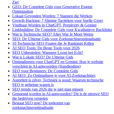
Ziet
GEO: De Complete Gids voor Generative Engine
Optimization
Lokaal Gevonden Worden: 7 Stappen die Werken
Growth Hacking: 7 Slimme Tactieken voor Snelle Groei
Vindbaar Worden in ChatGPT, Perplexity & Gemini
Linkbuilding: De Complete Gids voor Kwalitatieve Backlinks
Wat is Technische SEO? Alles Wat Je Moet Weten
SEO: De Ultieme Gids voor Zoekmachineoptimalisatie
10 Technische SEO Fouten die Je Rankings Killen
AI SEO Tools: De Beste Tools voor 2026
SEO Uitbesteden: Wanneer Loont het Echt?
Wat is Lokale SEO? De Ultieme Gids
Optimaliseren voor ChatGPT en Gemini: Hoe je website
verschijnt in AI-antwoorden (Handleiding)
SEO voor Beginners: De Complete Gids
AI SEO: Zo Optimaliseer je voor AI-Zoekmachines
Autoriteit is zilver, Techniek is goud: Waarom technische
SEO je geheime wapen is
SEO trends van 2026 die je niet mag missen
Genoemd worden in AI-antwoorden? Dit is de nieuwe SEO
die bedrijven vergeten
Bestaat SEO nog? De toekomst van
zoekmachineoptimalisatie