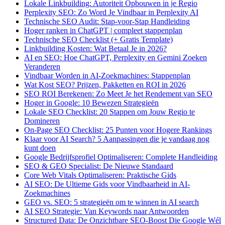
Lokale Linkbuilding: Autoriteit Opbouwen in je Regio
Perplexity SEO: Zo Word Je Vindbaar in Perplexity AI
Technische SEO Audit: Stap-voor-Stap Handleiding
Hoger ranken in ChatGPT | compleet stappenplan
Technische SEO Checklist (+ Gratis Template)
Linkbuilding Kosten: Wat Betaal Je in 2026?
AI en SEO: Hoe ChatGPT, Perplexity en Gemini Zoeken
Veranderen
Vindbaar Worden in AI-Zoekmachines: Stappenplan
Wat Kost SEO? Prijzen, Pakketten en ROI in 2026
SEO ROI Berekenen: Zo Meet Je het Rendement van SEO
Hoger in Google: 10 Bewezen Strategieën
Lokale SEO Checklist: 20 Stappen om Jouw Regio te
Domineren
On-Page SEO Checklist: 25 Punten voor Hogere Rankings
Klaar voor AI Search? 5 Aanpassingen die je vandaag nog
kunt doen
Google Bedrijfsprofiel Optimaliseren: Complete Handleiding
SEO & GEO Specialist: De Nieuwe Standaard
Core Web Vitals Optimaliseren: Praktische Gids
AI SEO: De Ultieme Gids voor Vindbaarheid in AI-
Zoekmachines
GEO vs. SEO: 5 strategieën om te winnen in AI search
AI SEO Strategie: Van Keywords naar Antwoorden
Structured Data: De Onzichtbare SEO-Boost Die Google Wél