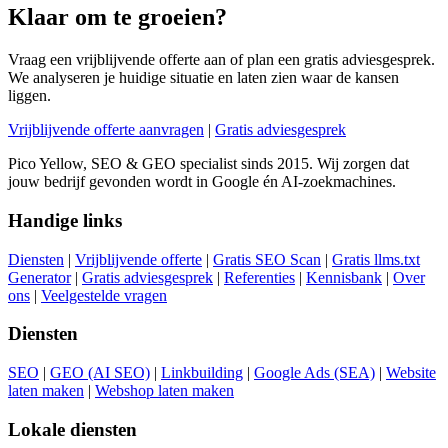
Klaar om te groeien?
Vraag een vrijblijvende offerte aan of plan een gratis adviesgesprek.
We analyseren je huidige situatie en laten zien waar de kansen
liggen.
Vrijblijvende offerte aanvragen
|
Gratis adviesgesprek
Pico Yellow, SEO & GEO specialist sinds 2015. Wij zorgen dat
jouw bedrijf gevonden wordt in Google én AI-zoekmachines.
Handige links
Diensten
|
Vrijblijvende offerte
|
Gratis SEO Scan
|
Gratis llms.txt
Generator
|
Gratis adviesgesprek
|
Referenties
|
Kennisbank
|
Over
ons
|
Veelgestelde vragen
Diensten
SEO
|
GEO (AI SEO)
|
Linkbuilding
|
Google Ads (SEA)
|
Website
laten maken
|
Webshop laten maken
Lokale diensten