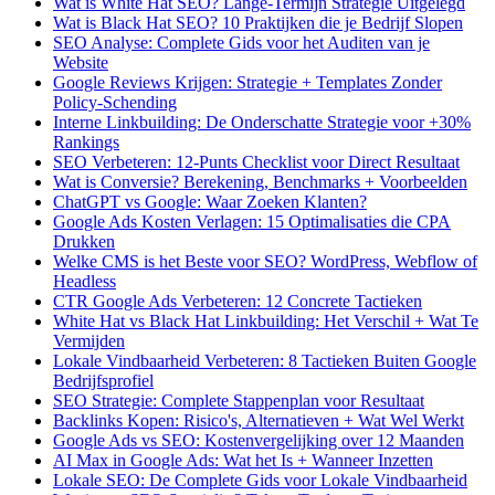
Wat is White Hat SEO? Lange-Termijn Strategie Uitgelegd
Wat is Black Hat SEO? 10 Praktijken die je Bedrijf Slopen
SEO Analyse: Complete Gids voor het Auditen van je
Website
Google Reviews Krijgen: Strategie + Templates Zonder
Policy-Schending
Interne Linkbuilding: De Onderschatte Strategie voor +30%
Rankings
SEO Verbeteren: 12-Punts Checklist voor Direct Resultaat
Wat is Conversie? Berekening, Benchmarks + Voorbeelden
ChatGPT vs Google: Waar Zoeken Klanten?
Google Ads Kosten Verlagen: 15 Optimalisaties die CPA
Drukken
Welke CMS is het Beste voor SEO? WordPress, Webflow of
Headless
CTR Google Ads Verbeteren: 12 Concrete Tactieken
White Hat vs Black Hat Linkbuilding: Het Verschil + Wat Te
Vermijden
Lokale Vindbaarheid Verbeteren: 8 Tactieken Buiten Google
Bedrijfsprofiel
SEO Strategie: Complete Stappenplan voor Resultaat
Backlinks Kopen: Risico's, Alternatieven + Wat Wel Werkt
Google Ads vs SEO: Kostenvergelijking over 12 Maanden
AI Max in Google Ads: Wat het Is + Wanneer Inzetten
Lokale SEO: De Complete Gids voor Lokale Vindbaarheid