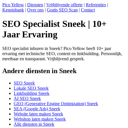
Pico Yellow
|
Diensten
|
Vrijblijvende offerte
|
Referenties
|
Kennisbank
|
Over ons
|
Gratis SEO Scan
|
Contact
SEO Specialist Sneek | 10+
Jaar Ervaring
SEO specialist inhuren in Sneek? Pico Yellow heeft 10+ jaar
ervaring met technische SEO, content en linkbuilding. Persoonlijk,
meetbaar en transparant. Vrijblijvend gesprek.
Andere diensten in Sneek
SEO Sneek
Lokale SEO Sneek
Linkbuilding Sneek
AI SEO Sneek
GEO (Generative Engine Optimization) Sneek
SEA (Google Ads) Sneek
Website laten maken Sneek
Webshop laten maken Sneek
Alle diensten in Sneek