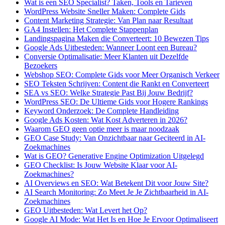
Wat is een SEO Specialist? Taken, Tools en Tarieven
WordPress Website Sneller Maken: Complete Gids
Content Marketing Strategie: Van Plan naar Resultaat
GA4 Instellen: Het Complete Stappenplan
Landingspagina Maken die Converteert: 10 Bewezen Tips
Google Ads Uitbesteden: Wanneer Loont een Bureau?
Conversie Optimalisatie: Meer Klanten uit Dezelfde
Bezoekers
Webshop SEO: Complete Gids voor Meer Organisch Verkeer
SEO Teksten Schrijven: Content die Rankt en Converteert
SEA vs SEO: Welke Strategie Past Bij Jouw Bedrijf?
WordPress SEO: De Ultieme Gids voor Hogere Rankings
Keyword Onderzoek: De Complete Handleiding
Google Ads Kosten: Wat Kost Adverteren in 2026?
Waarom GEO geen optie meer is maar noodzaak
GEO Case Study: Van Onzichtbaar naar Geciteerd in AI-
Zoekmachines
Wat is GEO? Generative Engine Optimization Uitgelegd
GEO Checklist: Is Jouw Website Klaar voor AI-
Zoekmachines?
AI Overviews en SEO: Wat Betekent Dit voor Jouw Site?
AI Search Monitoring: Zo Meet Je Je Zichtbaarheid in AI-
Zoekmachines
GEO Uitbesteden: Wat Levert het Op?
Google AI Mode: Wat Het Is en Hoe Je Ervoor Optimaliseert