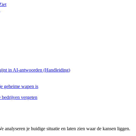
Ziet
n
ijnt in AI-antwoorden (Handleiding)
 je geheime wapen is
bedrijven vergeten
We analyseren je huidige situatie en laten zien waar de kansen liggen.