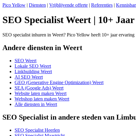
Pico Yellow
|
Diensten
|
Vrijblijvende offerte
|
Referenties
|
Kennisba
SEO Specialist Weert | 10+ Jaar
SEO specialist inhuren in Weert? Pico Yellow heeft 10+ jaar ervaring 
Andere diensten in Weert
SEO Weert
Lokale SEO Weert
Linkbuilding Weert
AI SEO Weert
GEO (Generative Engine Optimization) Weert
SEA (Google Ads) Weert
Website laten maken Weert
Webshop laten maken Weert
Alle diensten in Weert
SEO Specialist in andere steden van Limb
SEO Specialist Heerlen
SEO Specialist Maastricht