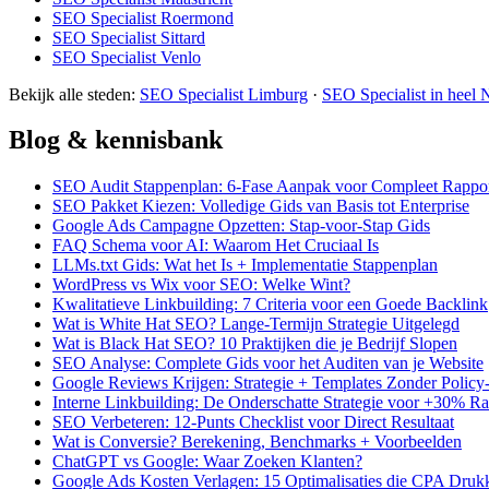
SEO Specialist Roermond
SEO Specialist Sittard
SEO Specialist Venlo
Bekijk alle steden:
SEO Specialist Limburg
·
SEO Specialist in heel 
Blog & kennisbank
SEO Audit Stappenplan: 6-Fase Aanpak voor Compleet Rappo
SEO Pakket Kiezen: Volledige Gids van Basis tot Enterprise
Google Ads Campagne Opzetten: Stap-voor-Stap Gids
FAQ Schema voor AI: Waarom Het Cruciaal Is
LLMs.txt Gids: Wat het Is + Implementatie Stappenplan
WordPress vs Wix voor SEO: Welke Wint?
Kwalitatieve Linkbuilding: 7 Criteria voor een Goede Backlink
Wat is White Hat SEO? Lange-Termijn Strategie Uitgelegd
Wat is Black Hat SEO? 10 Praktijken die je Bedrijf Slopen
SEO Analyse: Complete Gids voor het Auditen van je Website
Google Reviews Krijgen: Strategie + Templates Zonder Polic
Interne Linkbuilding: De Onderschatte Strategie voor +30% R
SEO Verbeteren: 12-Punts Checklist voor Direct Resultaat
Wat is Conversie? Berekening, Benchmarks + Voorbeelden
ChatGPT vs Google: Waar Zoeken Klanten?
Google Ads Kosten Verlagen: 15 Optimalisaties die CPA Druk