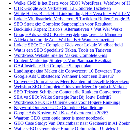
Welke CMS is het Beste voor SEO? WordPress, Webflow of H
CTR Google Ads Verbeteren: 12 Concrete Tactieken
White Hat vs Black Hat Linkbuilding: Het Verschil + Wat Te 
Lokale Vindbaarheid Verbeteren: 8 Tactieken Buiten Google Bed
SEO Strategie: Complete Stappenplan voor Resultaat
Backlinks Kopen: Risico's, Alternatieven + Wat Wel Werkt
Google Ads vs SEO: Kostenvergelijking over 12 Maanden
AI Max in Google Ads: Wat het Is + Wanneer Inzetten
Lokale SEO: De Complete Gids voor Lokale Vindbaarheid
Wat is een SEO Specialist? Taken, Tools en Tarieven
WordPress Website Sneller Maken: Complete Gids
Content Marketing Strategie: Van Plan naar Resultaat
GA4 Instellen: Het Complete Stappenplan
Landingspagina Maken die Converteert: 10 Bewezen Tips
Google Ads Uitbesteden: Wanneer Loont een Bureau?
Conversie Optimalisatie: Meer Klanten uit Dezelfde Bezoekers
Webshop SEO: Complete Gids voor Meer Organisch Verkeer
SEO Teksten Schrijven: Content die Rankt en Converteert
SEA vs SEO: Welke Strategie Past Bij Jouw Bedrijf?
WordPress SEO: De Ultieme Gids voor Hogere Rankings
Keyword Onderzoek: De Complete Handleiding
Google Ads Kosten: Wat Kost Adverteren in 2026?
Waarom GEO geen optie meer is maar noodzaak
GEO Case Study: Van Onzichtbaar naar Geciteerd in AI-Zoek
Wat is GEO? Generative Engine Optimization Uitgelegd