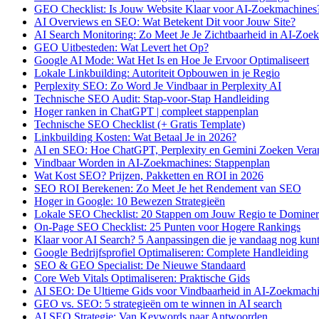
GEO Checklist: Is Jouw Website Klaar voor AI-Zoekmachines
AI Overviews en SEO: Wat Betekent Dit voor Jouw Site?
AI Search Monitoring: Zo Meet Je Je Zichtbaarheid in AI-Zoe
GEO Uitbesteden: Wat Levert het Op?
Google AI Mode: Wat Het Is en Hoe Je Ervoor Optimaliseert
Lokale Linkbuilding: Autoriteit Opbouwen in je Regio
Perplexity SEO: Zo Word Je Vindbaar in Perplexity AI
Technische SEO Audit: Stap-voor-Stap Handleiding
Hoger ranken in ChatGPT | compleet stappenplan
Technische SEO Checklist (+ Gratis Template)
Linkbuilding Kosten: Wat Betaal Je in 2026?
AI en SEO: Hoe ChatGPT, Perplexity en Gemini Zoeken Vera
Vindbaar Worden in AI-Zoekmachines: Stappenplan
Wat Kost SEO? Prijzen, Pakketten en ROI in 2026
SEO ROI Berekenen: Zo Meet Je het Rendement van SEO
Hoger in Google: 10 Bewezen Strategieën
Lokale SEO Checklist: 20 Stappen om Jouw Regio te Domine
On-Page SEO Checklist: 25 Punten voor Hogere Rankings
Klaar voor AI Search? 5 Aanpassingen die je vandaag nog kun
Google Bedrijfsprofiel Optimaliseren: Complete Handleiding
SEO & GEO Specialist: De Nieuwe Standaard
Core Web Vitals Optimaliseren: Praktische Gids
AI SEO: De Ultieme Gids voor Vindbaarheid in AI-Zoekmach
GEO vs. SEO: 5 strategieën om te winnen in AI search
AI SEO Strategie: Van Keywords naar Antwoorden