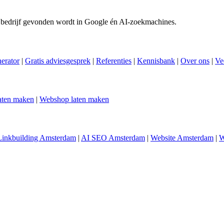
 bedrijf gevonden wordt in Google én AI-zoekmachines.
nerator
|
Gratis adviesgesprek
|
Referenties
|
Kennisbank
|
Over ons
|
Ve
aten maken
|
Webshop laten maken
Linkbuilding Amsterdam
|
AI SEO Amsterdam
|
Website Amsterdam
|
W