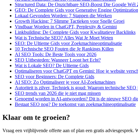
Structured Data: De Onzichtbare SEO-Boost Die Google Wél 
GEO: De Complete Gids voor Generative Engine Optimizatio
Lokaal Gevonden Worden: 7 Stappen die Werken
Growth Hacking: 7 Slimme Tactieken voor Snelle Groei
Vindbaar Worden in ChatGPT, Perplexity & Gemini
Linkbuilding: De Complete Gids voor Kwalitatieve Backlinks
Wat is Technische SEO? Alles Wat Je Moet Weten
SEO: De Ultieme Gids voor Zoekmachineoptimalisatie
10 Technische SEO Fouten die Je Rankings Killen
AI SEO Tools: De Beste Tools voor 2026
SEO Uitbesteden: Wanneer Loont het Echt?
Wat is Lokale SEO? De Ultieme Gids
Optimaliseren voor ChatGPT en Gemini: Hoe je website versch
SEO voor Beginners: De Complete Gids
AI SEO: Zo Optimaliseer je voor AI-Zoekmachines
Autoriteit is zilver, Techniek is goud: Waarom technische SEO
SEO trends van 2026 die je niet mag missen
Genoemd worden in AI-antwoorden? Dit is de nieuwe SEO die 
Bestaat SEO nog? De toekomst van zoekmachineoptimalisatie
Klaar om te groeien?
Vraag een vrijblijvende offerte aan of plan een gratis adviesgesprek. 