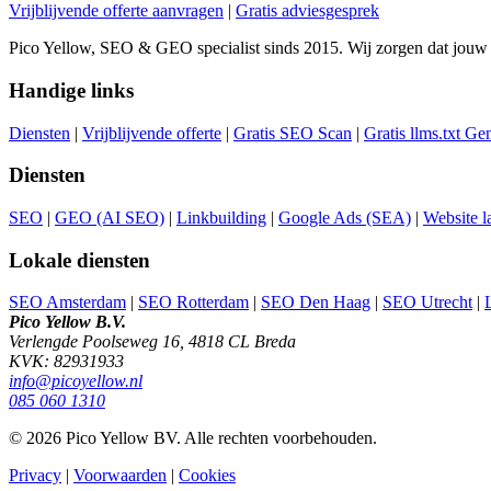
Vrijblijvende offerte aanvragen
|
Gratis adviesgesprek
Pico Yellow, SEO & GEO specialist sinds 2015. Wij zorgen dat jouw
Handige links
Diensten
|
Vrijblijvende offerte
|
Gratis SEO Scan
|
Gratis llms.txt Ge
Diensten
SEO
|
GEO (AI SEO)
|
Linkbuilding
|
Google Ads (SEA)
|
Website l
Lokale diensten
SEO Amsterdam
|
SEO Rotterdam
|
SEO Den Haag
|
SEO Utrecht
|
Pico Yellow B.V.
Verlengde Poolseweg 16, 4818 CL Breda
KVK: 82931933
info@picoyellow.nl
085 060 1310
© 2026 Pico Yellow BV. Alle rechten voorbehouden.
Privacy
|
Voorwaarden
|
Cookies