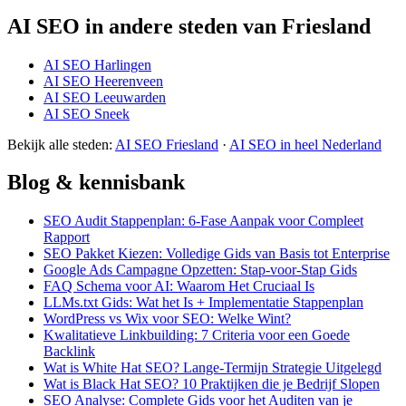
AI SEO in andere steden van Friesland
AI SEO Harlingen
AI SEO Heerenveen
AI SEO Leeuwarden
AI SEO Sneek
Bekijk alle steden:
AI SEO Friesland
·
AI SEO in heel Nederland
Blog & kennisbank
SEO Audit Stappenplan: 6-Fase Aanpak voor Compleet
Rapport
SEO Pakket Kiezen: Volledige Gids van Basis tot Enterprise
Google Ads Campagne Opzetten: Stap-voor-Stap Gids
FAQ Schema voor AI: Waarom Het Cruciaal Is
LLMs.txt Gids: Wat het Is + Implementatie Stappenplan
WordPress vs Wix voor SEO: Welke Wint?
Kwalitatieve Linkbuilding: 7 Criteria voor een Goede
Backlink
Wat is White Hat SEO? Lange-Termijn Strategie Uitgelegd
Wat is Black Hat SEO? 10 Praktijken die je Bedrijf Slopen
SEO Analyse: Complete Gids voor het Auditen van je