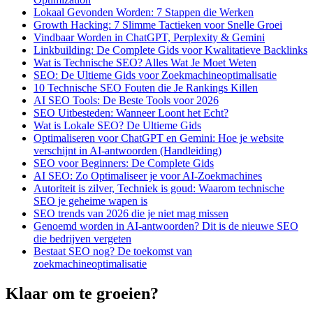
Lokaal Gevonden Worden: 7 Stappen die Werken
Growth Hacking: 7 Slimme Tactieken voor Snelle Groei
Vindbaar Worden in ChatGPT, Perplexity & Gemini
Linkbuilding: De Complete Gids voor Kwalitatieve Backlinks
Wat is Technische SEO? Alles Wat Je Moet Weten
SEO: De Ultieme Gids voor Zoekmachineoptimalisatie
10 Technische SEO Fouten die Je Rankings Killen
AI SEO Tools: De Beste Tools voor 2026
SEO Uitbesteden: Wanneer Loont het Echt?
Wat is Lokale SEO? De Ultieme Gids
Optimaliseren voor ChatGPT en Gemini: Hoe je website
verschijnt in AI-antwoorden (Handleiding)
SEO voor Beginners: De Complete Gids
AI SEO: Zo Optimaliseer je voor AI-Zoekmachines
Autoriteit is zilver, Techniek is goud: Waarom technische
SEO je geheime wapen is
SEO trends van 2026 die je niet mag missen
Genoemd worden in AI-antwoorden? Dit is de nieuwe SEO
die bedrijven vergeten
Bestaat SEO nog? De toekomst van
zoekmachineoptimalisatie
Klaar om te groeien?