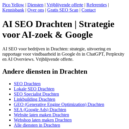
Pico Yellow
|
Diensten
|
Vrijblijvende offerte
|
Referenties
|
Kennisbank
|
Over ons
|
Gratis SEO Scan
|
Contact
AI SEO Drachten | Strategie
voor AI-zoek & Google
AI SEO voor bedrijven in Drachten: strategie, uitvoering en
rapportage voor vindbaarheid in Google én in ChatGPT, Perplexity
en AI Overviews. Vrijblijvende offerte.
Andere diensten in Drachten
SEO Drachten
Lokale SEO Drachten
SEO Specialist Drachten
Linkbuilding Drachten
GEO (Generative Engine Optimization) Drachten
SEA (Google Ads) Drachten
Website laten maken Drachten
Webshop laten maken Drachten
Alle diensten in Drachten