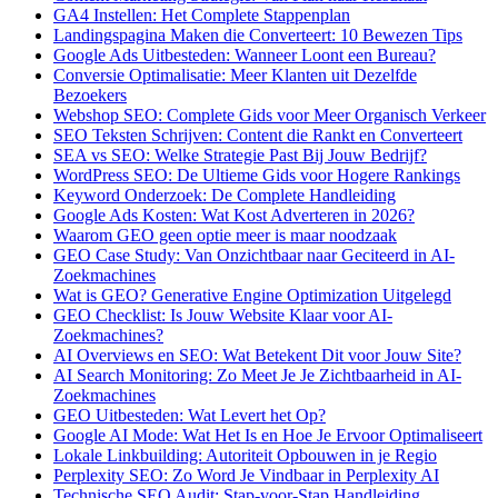
GA4 Instellen: Het Complete Stappenplan
Landingspagina Maken die Converteert: 10 Bewezen Tips
Google Ads Uitbesteden: Wanneer Loont een Bureau?
Conversie Optimalisatie: Meer Klanten uit Dezelfde
Bezoekers
Webshop SEO: Complete Gids voor Meer Organisch Verkeer
SEO Teksten Schrijven: Content die Rankt en Converteert
SEA vs SEO: Welke Strategie Past Bij Jouw Bedrijf?
WordPress SEO: De Ultieme Gids voor Hogere Rankings
Keyword Onderzoek: De Complete Handleiding
Google Ads Kosten: Wat Kost Adverteren in 2026?
Waarom GEO geen optie meer is maar noodzaak
GEO Case Study: Van Onzichtbaar naar Geciteerd in AI-
Zoekmachines
Wat is GEO? Generative Engine Optimization Uitgelegd
GEO Checklist: Is Jouw Website Klaar voor AI-
Zoekmachines?
AI Overviews en SEO: Wat Betekent Dit voor Jouw Site?
AI Search Monitoring: Zo Meet Je Je Zichtbaarheid in AI-
Zoekmachines
GEO Uitbesteden: Wat Levert het Op?
Google AI Mode: Wat Het Is en Hoe Je Ervoor Optimaliseert
Lokale Linkbuilding: Autoriteit Opbouwen in je Regio
Perplexity SEO: Zo Word Je Vindbaar in Perplexity AI
Technische SEO Audit: Stap-voor-Stap Handleiding