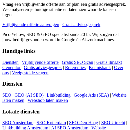
Vraag een vrijblijvende offerte aan of plan een gratis adviesgesprek.
We analyseren je huidige situatie en laten zien waar de kansen
liggen.
Vrijblijvende offerte aanvragen
|
Gratis adviesgesprek
Pico Yellow, SEO & GEO specialist sinds 2015. Wij zorgen dat
jouw bedrijf gevonden wordt in Google én AI-zoekmachines.
Handige links
Diensten
|
Vrijblijvende offerte
|
Gratis SEO Scan
|
Gratis llms.txt
Generator
|
Gratis adviesgesprek
|
Referenties
|
Kennisbank
|
Over
ons
|
Veelgestelde vragen
Diensten
SEO
|
GEO (AI SEO)
|
Linkbuilding
|
Google Ads (SEA)
|
Website
laten maken
|
Webshop laten maken
Lokale diensten
SEO Amsterdam
|
SEO Rotterdam
|
SEO Den Haag
|
SEO Utrecht
|
Linkbuilding Amsterdam
|
AI SEO Amsterdam
|
Website