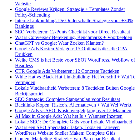
Website
Google Reviews Krijgen: Strategie + Templates Zonder
Policy-Schending
Interne Linkbuilding: De Onderschatte Strategie voor +30%
Rankings
SEO Verbeteren: 12-Punts Checklist voor Direct Resultaat
Wat is Conversie? Berekening, Benchmarks + Voorbeelden
ChatGPT vs Google: Waar Zoeken Klanten?
Google Ads Kosten Verlagen: 15 Optimalisaties die CPA
Drukken
Welke CMS is het Beste voor SEO? WordPress, Webflow of
Headless
CTR Google Ads Verbeteren: 12 Concrete Tactieken
White Hat vs Black Hat Linkbuilding: Het Verschil + Wat Te
Vermijden
Lokale Vindbaarheid Verbeteren: 8 Tactieken Buiten Google
Bedrijfsprofiel
SEO Strategie: Complete Stappenplan voor Resultaat
Backlinks Kopen: Risico's, Alternatieven + Wat Wel Werkt
Google Ads vs SEO: Kostenvergelijking over 12 Maanden
AI Max in Google Ads: Wat het Is + Wanneer Inzetten
Lokale SEO: De Complete Gids voor Lokale Vindbaarheid
Wat is een SEO Specialist? Taken, Tools en Tarieven
WordPress Website Sneller Maken: Complete Gids
Content Marketing Strategie: Van Plan naar Resultaat