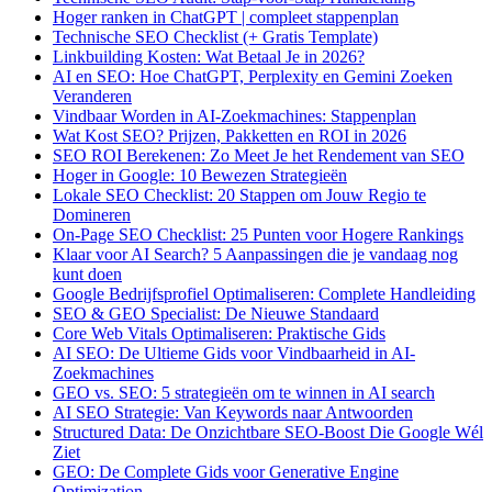
Hoger ranken in ChatGPT | compleet stappenplan
Technische SEO Checklist (+ Gratis Template)
Linkbuilding Kosten: Wat Betaal Je in 2026?
AI en SEO: Hoe ChatGPT, Perplexity en Gemini Zoeken
Veranderen
Vindbaar Worden in AI-Zoekmachines: Stappenplan
Wat Kost SEO? Prijzen, Pakketten en ROI in 2026
SEO ROI Berekenen: Zo Meet Je het Rendement van SEO
Hoger in Google: 10 Bewezen Strategieën
Lokale SEO Checklist: 20 Stappen om Jouw Regio te
Domineren
On-Page SEO Checklist: 25 Punten voor Hogere Rankings
Klaar voor AI Search? 5 Aanpassingen die je vandaag nog
kunt doen
Google Bedrijfsprofiel Optimaliseren: Complete Handleiding
SEO & GEO Specialist: De Nieuwe Standaard
Core Web Vitals Optimaliseren: Praktische Gids
AI SEO: De Ultieme Gids voor Vindbaarheid in AI-
Zoekmachines
GEO vs. SEO: 5 strategieën om te winnen in AI search
AI SEO Strategie: Van Keywords naar Antwoorden
Structured Data: De Onzichtbare SEO-Boost Die Google Wél
Ziet
GEO: De Complete Gids voor Generative Engine
Optimization