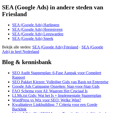
SEA (Google Ads) in andere steden van
Friesland
SEA (Google Ads) Harlingen
SEA (Google Ads) Heerenveen
SEA (Google Ads) Leeuwarden
SEA (Google Ads) Sneek
Bekijk alle steden:
SEA (Google Ads) Friesland
·
SEA (Google
Ads) in heel Nederland
Blog & kennisbank
SEO Audit Stappenplan: 6-Fase Aanpak voor Compleet
Rapport
SEO Pakket Kiezen: Volledige Gids van Basis tot Enterprise
Google Ads Campagne Opzetten: Stap-voor-Stap Gids
FAQ Schema voor AI: Waarom Het Cruciaal Is
LLMs.txt Gids: Wat het Is + Implementatie Stappenplan
WordPress vs Wix voor SEO: Welke Wint?
Kwalitatieve Linkbuilding: 7 Criteria voor een Goede
Backlink