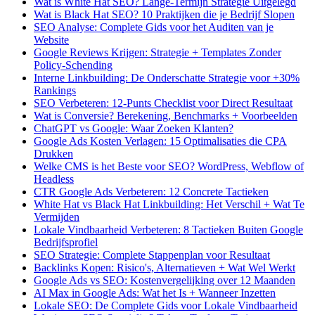
Wat is White Hat SEO? Lange-Termijn Strategie Uitgelegd
Wat is Black Hat SEO? 10 Praktijken die je Bedrijf Slopen
SEO Analyse: Complete Gids voor het Auditen van je
Website
Google Reviews Krijgen: Strategie + Templates Zonder
Policy-Schending
Interne Linkbuilding: De Onderschatte Strategie voor +30%
Rankings
SEO Verbeteren: 12-Punts Checklist voor Direct Resultaat
Wat is Conversie? Berekening, Benchmarks + Voorbeelden
ChatGPT vs Google: Waar Zoeken Klanten?
Google Ads Kosten Verlagen: 15 Optimalisaties die CPA
Drukken
Welke CMS is het Beste voor SEO? WordPress, Webflow of
Headless
CTR Google Ads Verbeteren: 12 Concrete Tactieken
White Hat vs Black Hat Linkbuilding: Het Verschil + Wat Te
Vermijden
Lokale Vindbaarheid Verbeteren: 8 Tactieken Buiten Google
Bedrijfsprofiel
SEO Strategie: Complete Stappenplan voor Resultaat
Backlinks Kopen: Risico's, Alternatieven + Wat Wel Werkt
Google Ads vs SEO: Kostenvergelijking over 12 Maanden
AI Max in Google Ads: Wat het Is + Wanneer Inzetten
Lokale SEO: De Complete Gids voor Lokale Vindbaarheid