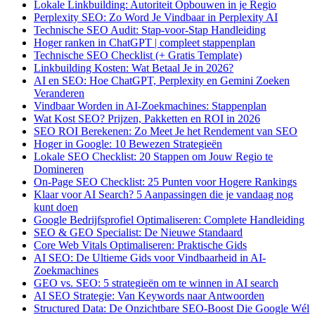
Lokale Linkbuilding: Autoriteit Opbouwen in je Regio
Perplexity SEO: Zo Word Je Vindbaar in Perplexity AI
Technische SEO Audit: Stap-voor-Stap Handleiding
Hoger ranken in ChatGPT | compleet stappenplan
Technische SEO Checklist (+ Gratis Template)
Linkbuilding Kosten: Wat Betaal Je in 2026?
AI en SEO: Hoe ChatGPT, Perplexity en Gemini Zoeken
Veranderen
Vindbaar Worden in AI-Zoekmachines: Stappenplan
Wat Kost SEO? Prijzen, Pakketten en ROI in 2026
SEO ROI Berekenen: Zo Meet Je het Rendement van SEO
Hoger in Google: 10 Bewezen Strategieën
Lokale SEO Checklist: 20 Stappen om Jouw Regio te
Domineren
On-Page SEO Checklist: 25 Punten voor Hogere Rankings
Klaar voor AI Search? 5 Aanpassingen die je vandaag nog
kunt doen
Google Bedrijfsprofiel Optimaliseren: Complete Handleiding
SEO & GEO Specialist: De Nieuwe Standaard
Core Web Vitals Optimaliseren: Praktische Gids
AI SEO: De Ultieme Gids voor Vindbaarheid in AI-
Zoekmachines
GEO vs. SEO: 5 strategieën om te winnen in AI search
AI SEO Strategie: Van Keywords naar Antwoorden
Structured Data: De Onzichtbare SEO-Boost Die Google Wél