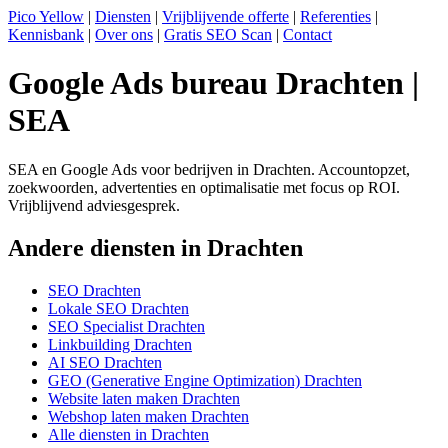
Pico Yellow
|
Diensten
|
Vrijblijvende offerte
|
Referenties
|
Kennisbank
|
Over ons
|
Gratis SEO Scan
|
Contact
Google Ads bureau Drachten |
SEA
SEA en Google Ads voor bedrijven in Drachten. Accountopzet,
zoekwoorden, advertenties en optimalisatie met focus op ROI.
Vrijblijvend adviesgesprek.
Andere diensten in Drachten
SEO Drachten
Lokale SEO Drachten
SEO Specialist Drachten
Linkbuilding Drachten
AI SEO Drachten
GEO (Generative Engine Optimization) Drachten
Website laten maken Drachten
Webshop laten maken Drachten
Alle diensten in Drachten