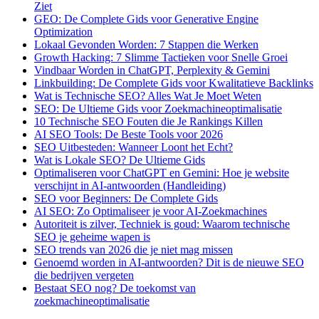
Ziet
GEO: De Complete Gids voor Generative Engine
Optimization
Lokaal Gevonden Worden: 7 Stappen die Werken
Growth Hacking: 7 Slimme Tactieken voor Snelle Groei
Vindbaar Worden in ChatGPT, Perplexity & Gemini
Linkbuilding: De Complete Gids voor Kwalitatieve Backlinks
Wat is Technische SEO? Alles Wat Je Moet Weten
SEO: De Ultieme Gids voor Zoekmachineoptimalisatie
10 Technische SEO Fouten die Je Rankings Killen
AI SEO Tools: De Beste Tools voor 2026
SEO Uitbesteden: Wanneer Loont het Echt?
Wat is Lokale SEO? De Ultieme Gids
Optimaliseren voor ChatGPT en Gemini: Hoe je website
verschijnt in AI-antwoorden (Handleiding)
SEO voor Beginners: De Complete Gids
AI SEO: Zo Optimaliseer je voor AI-Zoekmachines
Autoriteit is zilver, Techniek is goud: Waarom technische
SEO je geheime wapen is
SEO trends van 2026 die je niet mag missen
Genoemd worden in AI-antwoorden? Dit is de nieuwe SEO
die bedrijven vergeten
Bestaat SEO nog? De toekomst van
zoekmachineoptimalisatie