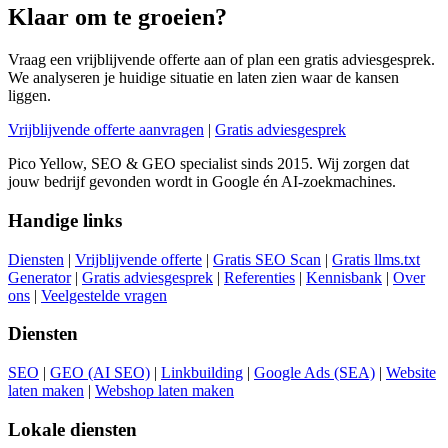
Klaar om te groeien?
Vraag een vrijblijvende offerte aan of plan een gratis adviesgesprek.
We analyseren je huidige situatie en laten zien waar de kansen
liggen.
Vrijblijvende offerte aanvragen
|
Gratis adviesgesprek
Pico Yellow, SEO & GEO specialist sinds 2015. Wij zorgen dat
jouw bedrijf gevonden wordt in Google én AI-zoekmachines.
Handige links
Diensten
|
Vrijblijvende offerte
|
Gratis SEO Scan
|
Gratis llms.txt
Generator
|
Gratis adviesgesprek
|
Referenties
|
Kennisbank
|
Over
ons
|
Veelgestelde vragen
Diensten
SEO
|
GEO (AI SEO)
|
Linkbuilding
|
Google Ads (SEA)
|
Website
laten maken
|
Webshop laten maken
Lokale diensten