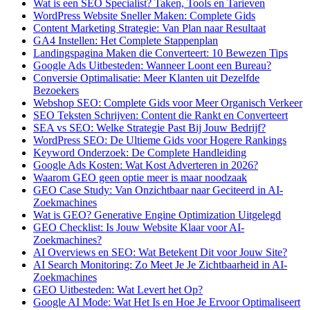
Wat is een SEO Specialist? Taken, Tools en Tarieven
WordPress Website Sneller Maken: Complete Gids
Content Marketing Strategie: Van Plan naar Resultaat
GA4 Instellen: Het Complete Stappenplan
Landingspagina Maken die Converteert: 10 Bewezen Tips
Google Ads Uitbesteden: Wanneer Loont een Bureau?
Conversie Optimalisatie: Meer Klanten uit Dezelfde
Bezoekers
Webshop SEO: Complete Gids voor Meer Organisch Verkeer
SEO Teksten Schrijven: Content die Rankt en Converteert
SEA vs SEO: Welke Strategie Past Bij Jouw Bedrijf?
WordPress SEO: De Ultieme Gids voor Hogere Rankings
Keyword Onderzoek: De Complete Handleiding
Google Ads Kosten: Wat Kost Adverteren in 2026?
Waarom GEO geen optie meer is maar noodzaak
GEO Case Study: Van Onzichtbaar naar Geciteerd in AI-
Zoekmachines
Wat is GEO? Generative Engine Optimization Uitgelegd
GEO Checklist: Is Jouw Website Klaar voor AI-
Zoekmachines?
AI Overviews en SEO: Wat Betekent Dit voor Jouw Site?
AI Search Monitoring: Zo Meet Je Je Zichtbaarheid in AI-
Zoekmachines
GEO Uitbesteden: Wat Levert het Op?
Google AI Mode: Wat Het Is en Hoe Je Ervoor Optimaliseert