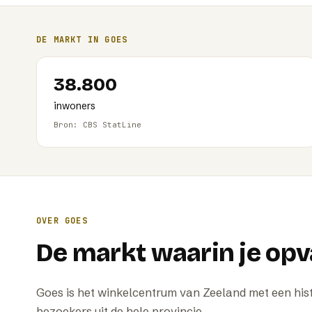
DE MARKT IN
GOES
38.800
inwoners
Bron: CBS StatLine
OVER
GOES
De markt waarin je opv
Goes is het winkelcentrum van Zeeland met een hist
bezoekers uit de hele provincie.