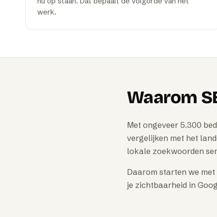
nu op staan. Dat bepaalt de volgorde van het
werk.
Waarom
S
Met ongeveer 5.300 bedr
vergelijken met het land
lokale zoekwoorden ser
Daarom starten we met e
je zichtbaarheid in Go