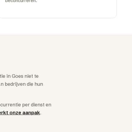
beconcurreren.
e in Goes niet te
an bedrijven die hun
urrentie per dienst en
erkt onze aanpak
.