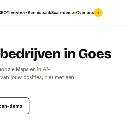
✦
 SEO
Kennisbank
Scan-demo
Over ons
Diensten
▼
bedrijven in Goes
Google Maps en in AI-
an jouw posities, niet met een
scan-demo