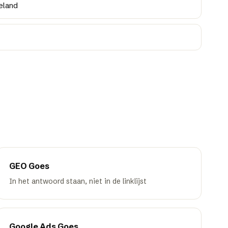
eland
GEO
Goes
In het antwoord staan, niet in de linklijst
Google Ads
Goes