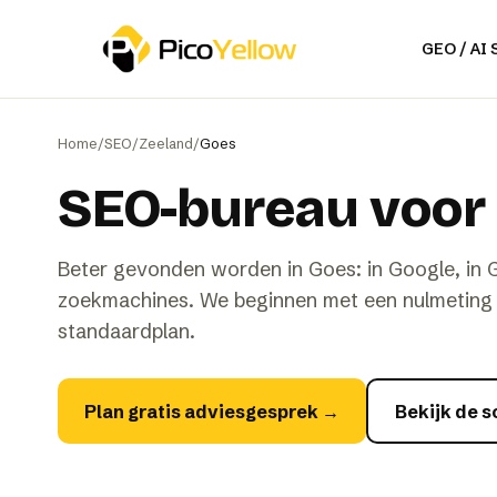
Naar hoofdinhoud
GEO / AI
Home
/
SEO
/
Zeeland
/
Goes
SEO-bureau voor 
Beter gevonden worden in Goes: in Google, in 
zoekmachines. We beginnen met een nulmeting v
standaardplan.
Plan gratis adviesgesprek
→
Bekijk de 