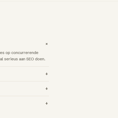
+
ties op concurrerende
 al serieus aan SEO doen.
+
+
+